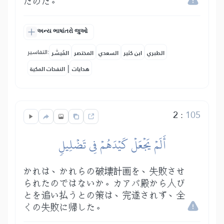
たのだ。
અન્ય ભાષાંતરો જુઓ
التفاسير:
الطبري
ابن كثير
السعدي
المختصر
المُيسَّر
|
هدايات
النفحات المكية
2
:
105
أَلَمۡ يَجۡعَلۡ كَيۡدَهُمۡ فِي تَضۡلِيلٖ
かれは、かれらの破壊計画を、失敗させ
られたのではないか。カアバ殿から人び
とを追い払うとの策は、完遂されず、全
くの失敗に帰した。