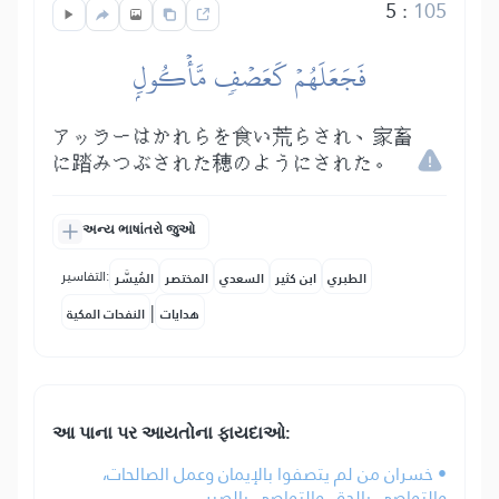
5
:
105
فَجَعَلَهُمۡ كَعَصۡفٖ مَّأۡكُولِۭ
アッラーはかれらを食い荒らされ、家畜
に踏みつぶされた穂のようにされた。
અન્ય ભાષાંતરો જુઓ
التفاسير:
الطبري
ابن كثير
السعدي
المختصر
المُيسَّر
|
هدايات
النفحات المكية
આ પાના પર આયતોના ફાયદાઓ:
• خسران من لم يتصفوا بالإيمان وعمل الصالحات،
والتواصي بالحق، والتواصي بالصبر.