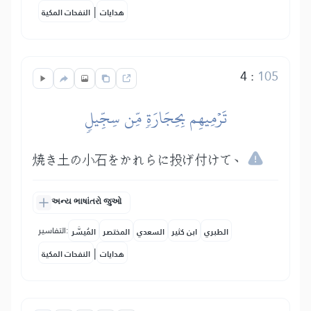
|
هدايات
النفحات المكية
4
:
105
تَرۡمِيهِم بِحِجَارَةٖ مِّن سِجِّيلٖ
焼き土の小石をかれらに投げ付けて、
અન્ય ભાષાંતરો જુઓ
التفاسير:
الطبري
ابن كثير
السعدي
المختصر
المُيسَّر
|
هدايات
النفحات المكية