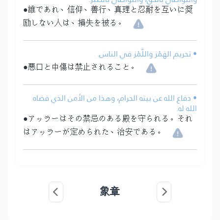
●誰であれ、信仰、善行、真理と忍耐を互いに奨
励しない人は、損失を被る。
• تحريم الهَمْز واللَّمْز في الناس.
●悪口と中傷は禁止されること。
• دفاع الله عن بيته الحرام، وهذا من الأمن الذي قضاه
الله له.
●アッラーはその禁忌のある殿を守られる。それ
はアッラーが定められた、治安である。
象章