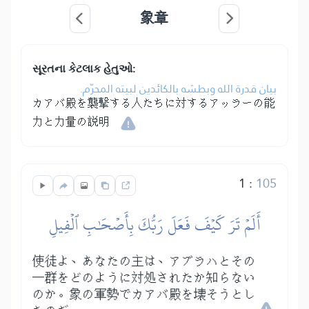
象章
સૂરતના કેટલાક હેતુઓ:
بيان قدرة الله وبطشه بالكائدين لبيته المحرّم.
カアバ殿を襲撃する人たちに対するアッラーの能
力と力量の説明
1
:
105
أَلَمۡ تَرَ كَيۡفَ فَعَلَ رَبُّكَ بِأَصۡحَٰبِ ٱلۡفِيلِ
使徒よ、あなたの主は、アブラハとその
一群をどのように対処されたか知らない
のか。象の軍勢でカアバ殿を壊そうとし