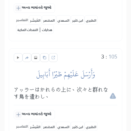
અન્ય ભાષાંતરો જુઓ
التفاسير:
الطبري
ابن كثير
السعدي
المختصر
المُيسَّر
|
هدايات
النفحات المكية
3
:
105
وَأَرۡسَلَ عَلَيۡهِمۡ طَيۡرًا أَبَابِيلَ
アッラーはかれらの上に、次々と群れな
す鳥を遣わし、
અન્ય ભાષાંતરો જુઓ
التفاسير:
الطبري
ابن كثير
السعدي
المختصر
المُيسَّر