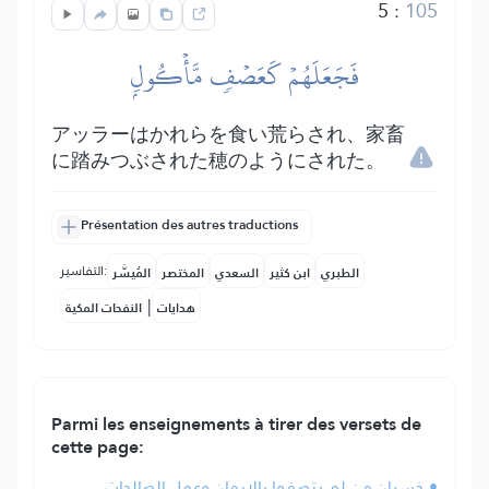
5
:
105
فَجَعَلَهُمۡ كَعَصۡفٖ مَّأۡكُولِۭ
アッラーはかれらを食い荒らされ、家畜
に踏みつぶされた穂のようにされた。
Présentation des autres traductions
التفاسير:
الطبري
ابن كثير
السعدي
المختصر
المُيسَّر
|
هدايات
النفحات المكية
Parmi les enseignements à tirer des versets de
cette page:
• خسران من لم يتصفوا بالإيمان وعمل الصالحات،