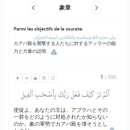
象章
Parmi les objectifs de la sourate:
بيان قدرة الله وبطشه بالكائدين لبيته المحرّم.
カアバ殿を襲撃する人たちに対するアッラーの能
力と力量の説明
1
:
105
أَلَمۡ تَرَ كَيۡفَ فَعَلَ رَبُّكَ بِأَصۡحَٰبِ ٱلۡفِيلِ
使徒よ、あなたの主は、アブラハとその
一群をどのように対処されたか知らない
のか。象の軍勢でカアバ殿を壊そうとし