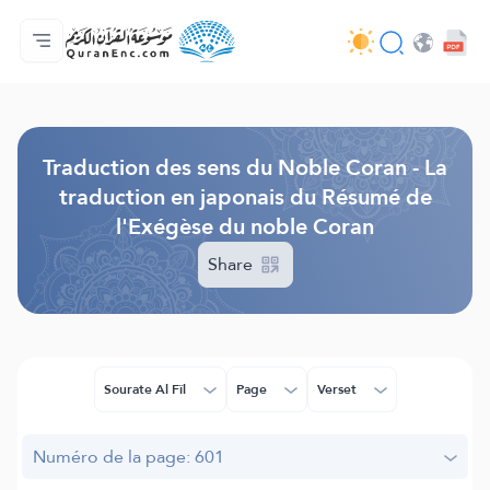
Accueil
Index des traductions
Audio
Services des développeurs du site - API
Autour du projet
Nous contacter
Langue
Browse Old Version
Traduction des sens du Noble Coran - La
traduction en japonais du Résumé de
l'Exégèse du noble Coran
Share
Sourate Al Fîl
Page
Verset
Numéro de la page: 601