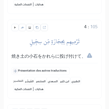
|
هدايات
النفحات المكية
4
:
105
تَرۡمِيهِم بِحِجَارَةٖ مِّن سِجِّيلٖ
焼き土の小石をかれらに投げ付けて、
Présentation des autres traductions
التفاسير:
الطبري
ابن كثير
السعدي
المختصر
المُيسَّر
|
هدايات
النفحات المكية