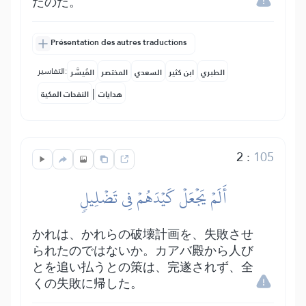
たのだ。
Présentation des autres traductions
التفاسير:
الطبري
ابن كثير
السعدي
المختصر
المُيسَّر
|
هدايات
النفحات المكية
2
:
105
أَلَمۡ يَجۡعَلۡ كَيۡدَهُمۡ فِي تَضۡلِيلٖ
かれは、かれらの破壊計画を、失敗させ
られたのではないか。カアバ殿から人び
とを追い払うとの策は、完遂されず、全
くの失敗に帰した。