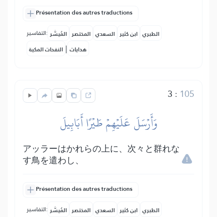
Présentation des autres traductions
التفاسير:
الطبري
ابن كثير
السعدي
المختصر
المُيسَّر
|
هدايات
النفحات المكية
3
:
105
وَأَرۡسَلَ عَلَيۡهِمۡ طَيۡرًا أَبَابِيلَ
アッラーはかれらの上に、次々と群れな
す鳥を遣わし、
Présentation des autres traductions
التفاسير:
الطبري
ابن كثير
السعدي
المختصر
المُيسَّر