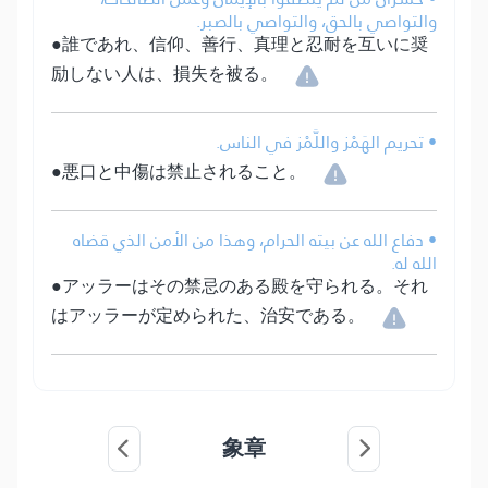
والتواصي بالحق، والتواصي بالصبر.
●誰であれ、信仰、善行、真理と忍耐を互いに奨
励しない人は、損失を被る。
• تحريم الهَمْز واللَّمْز في الناس.
●悪口と中傷は禁止されること。
• دفاع الله عن بيته الحرام، وهذا من الأمن الذي قضاه
الله له.
●アッラーはその禁忌のある殿を守られる。それ
はアッラーが定められた、治安である。
象章