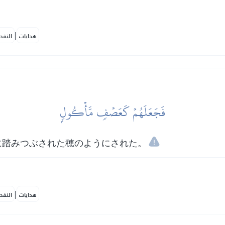
|
هدايات
النفح
فَجَعَلَهُمۡ كَعَصۡفٖ مَّأۡكُولِۭ
に踏みつぶされた穂のようにされた。
|
هدايات
النفح