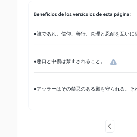
Beneficios de los versículos de esta página:
●誰であれ、信仰、善行、真理と忍耐を互いに
●悪口と中傷は禁止されること。
●アッラーはその禁忌のある殿を守られる。そ