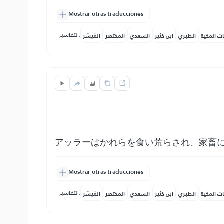
Mostrar otras traducciones
التفاسير:
ات المكية
الطبري
ابن كثير
السعدي
المختصر
المُيسَّر
アッラーはかれらを食い荒らされ、家畜
Mostrar otras traducciones
التفاسير:
ات المكية
الطبري
ابن كثير
السعدي
المختصر
المُيسَّر