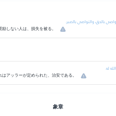
• اصي بالحق، والتواصي بالصبر
奨励しない人は、損失を被る。
• ه له
れはアッラーが定められた、治安である。
象章