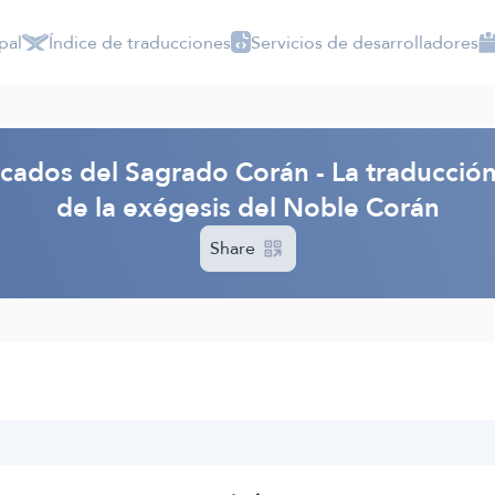
pal
Índice de traducciones
Servicios de desarrolladores
ficados del Sagrado Corán - La traducció
de la exégesis del Noble Corán
Share