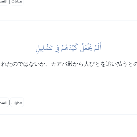
|
هدايات
النفح
أَلَمۡ يَجۡعَلۡ كَيۡدَهُمۡ فِي تَضۡلِيلٖ
られたのではないか。カアバ殿から人びとを追い払うと
|
هدايات
النفح