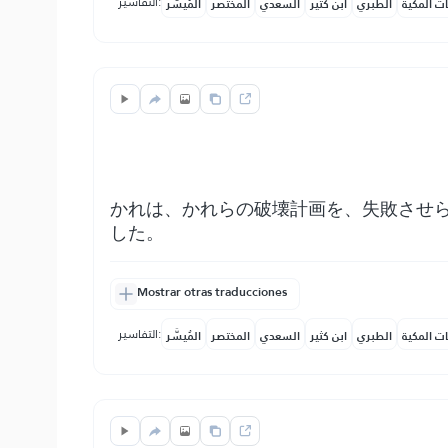
التفاسير:
ات المكية
الطبري
ابن كثير
السعدي
المختصر
المُيسَّر
かれは、かれらの破壊計画を、失敗させ
した。
Mostrar otras traducciones
التفاسير:
ات المكية
الطبري
ابن كثير
السعدي
المختصر
المُيسَّر