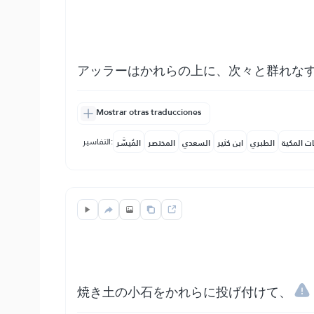
アッラーはかれらの上に、次々と群れな
Mostrar otras traducciones
التفاسير:
ات المكية
الطبري
ابن كثير
السعدي
المختصر
المُيسَّر
焼き土の小石をかれらに投げ付けて、