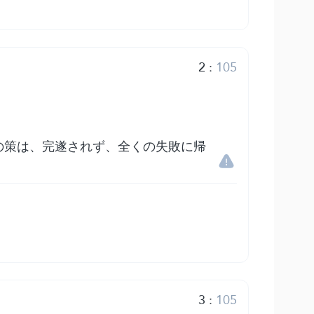
2
:
105
の策は、完遂されず、全くの失敗に帰
3
:
105