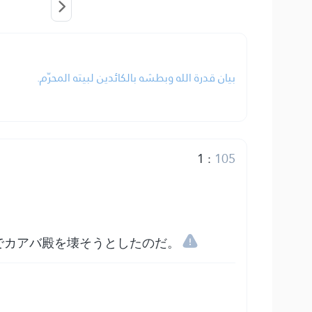
بيان قدرة الله وبطشه بالكائدين لبيته المحرّم.
1
:
105
でカアバ殿を壊そうとしたのだ。