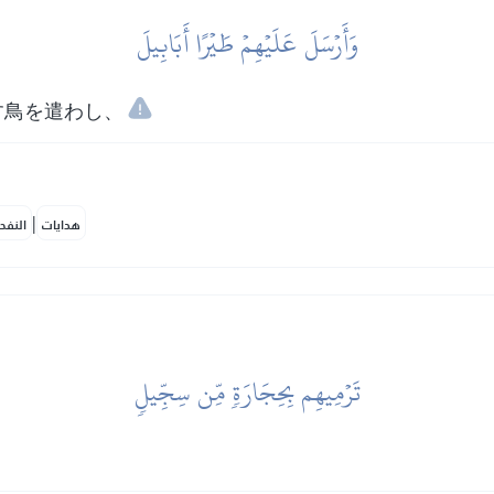
وَأَرۡسَلَ عَلَيۡهِمۡ طَيۡرًا أَبَابِيلَ
す鳥を遣わし、
|
هدايات
النفح
تَرۡمِيهِم بِحِجَارَةٖ مِّن سِجِّيلٖ