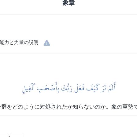
象章
能力と力量の説明
أَلَمۡ تَرَ كَيۡفَ فَعَلَ رَبُّكَ بِأَصۡحَٰبِ ٱلۡفِيلِ
一群をどのように対処されたか知らないのか。象の軍勢