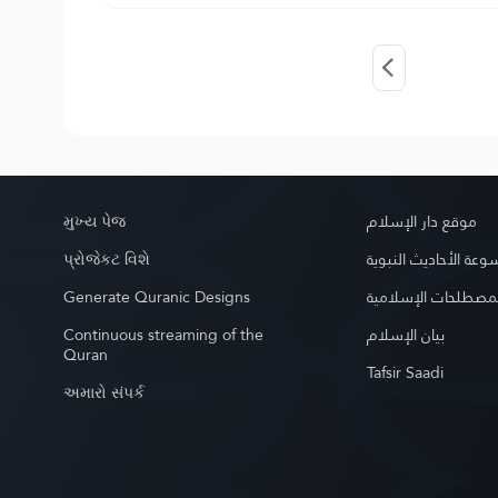
મુખ્ય પેજ
موقع دار الإسلام
પ્રોજેકટ વિશે
عة الأحاديث النبوية
Generate Quranic Designs
مصطلحات الإسلامية
Continuous streaming of the
بيان الإسلام
Quran
Tafsir Saadi
અમારો સંપર્ક