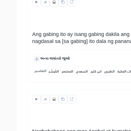
Ang gabing ito ay isang gabing dakila ang
nagdasal sa [sa gabing] ito dala ng pana
અન્ય ભાષાંતરો જુઓ
التفاسير:
ات المكية
الطبري
ابن كثير
السعدي
المختصر
المُيسَّر