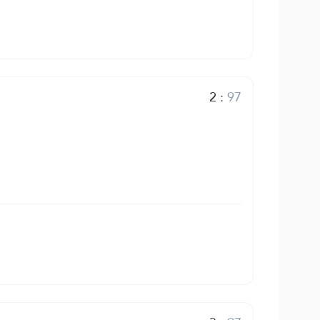
2
:
97