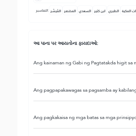
التفاسير:
ات المكية
الطبري
ابن كثير
السعدي
المختصر
المُيسَّر
આ પાના પર આયતોના ફાયદાઓ:
Ang kainaman ng Gabi ng Pagtatakda higit sa 
Ang pagpapakawagas sa pagsamba ay kabilang
Ang pagkakaisa ng mga batas sa mga prinsipy