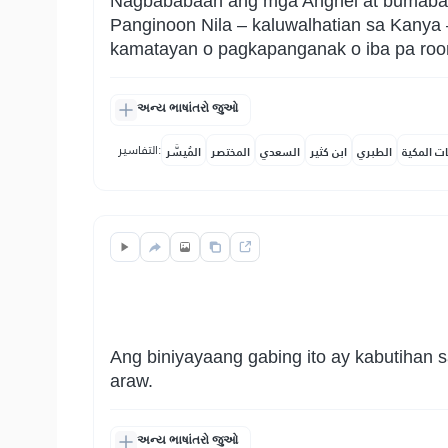
Nagbababaan ang mga Anghel at bumababa 
Panginoon Nila – kaluwalhatian sa Kanya –
kamatayan o pagkapanganak o iba pa roon k
અન્ય ભાષાંતરો જુઓ
التفاسير:
ات المكية
الطبري
ابن كثير
السعدي
المختصر
المُيسَّر
Ang biniyayaang gabing ito ay kabutihan 
araw.
અન્ય ભાષાંતરો જુઓ