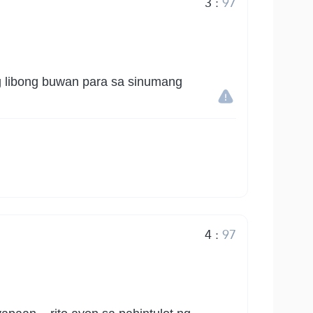
3
:
97
ng libong buwan para sa sinumang
4
:
97