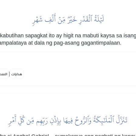
لَيۡلَةُ ٱلۡقَدۡرِ خَيۡرٞ مِّنۡ أَلۡفِ شَهۡرٖ
 kabutihan sapagkat ito ay higit na mabuti kaysa sa isa
nampalataya at dala ng pag-asang gagantimpalaan.
|
هدايات
النفح
تَنَزَّلُ ٱلۡمَلَٰٓئِكَةُ وَٱلرُّوحُ فِيهَا بِإِذۡنِ رَبِّهِم مِّن كُلِّ أَمۡرٖ