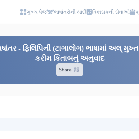
મુખ્ય પેજ
ભાષાંતરોની યાદી
વિકાસકની સેવાઓ
પ
ષાંતર - ફિલિપિની (ટાગાલોગ) ભાષામાં અલ્ મુખ
કરીમ કિતાબનું અનુવાદ
Share