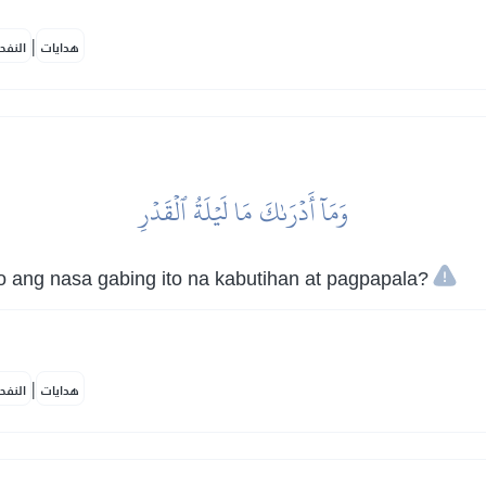
|
هدايات
النفح
وَمَآ أَدۡرَىٰكَ مَا لَيۡلَةُ ٱلۡقَدۡرِ
 ang nasa gabing ito na kabutihan at pagpapala?
|
هدايات
النفح