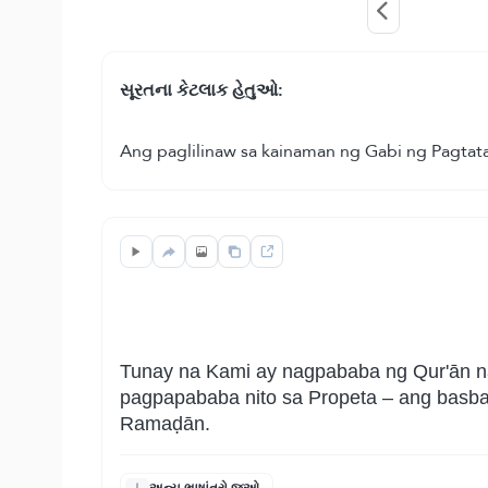
સૂરતના કેટલાક હેતુઓ:
Ang paglilinaw sa kainaman ng Gabi ng Pagtat
Tunay na Kami ay nagpababa ng Qur'ān na
pagpapababa nito sa Propeta – ang basb
Ramaḍān.