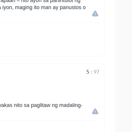
aan – rito ayon sa pahintulot ng
a iyon, maging ito man ay panustos o
5
:
97
akas nito sa paglitaw ng madaling-