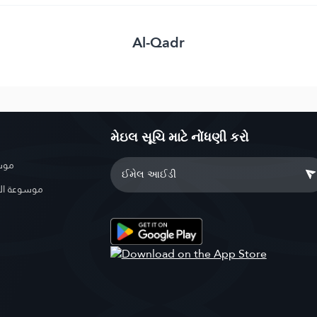
Al-Qadr
મેઇલ સૂચિ માટે નોંધણી કરો
موسو
موسوعة ال