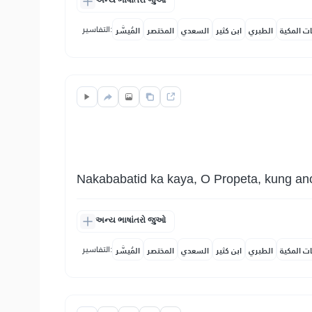
અન્ય ભાષાંતરો જુઓ
التفاسير:
ات المكية
الطبري
ابن كثير
السعدي
المختصر
المُيسَّر
Nakababatid ka kaya, O Propeta, kung ano
અન્ય ભાષાંતરો જુઓ
التفاسير:
ات المكية
الطبري
ابن كثير
السعدي
المختصر
المُيسَّر