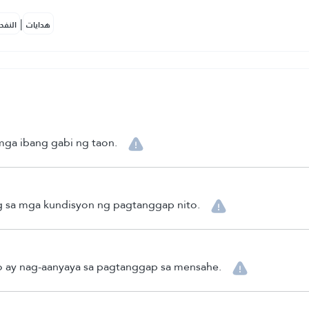
|
هدايات
النفح
mga ibang gabi ng taon.
 sa mga kundisyon ng pagtanggap nito.
o ay nag-aanyaya sa pagtanggap sa mensahe.