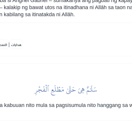
si Anghel Gabriel – sumakanya ang pagbati ng kapayap
 kalakip ng bawat utos na itinadhana ni Allāh sa taon n
abilang sa itinatakda ni Allāh.
|
هدايات
النفح
سَلَٰمٌ هِيَ حَتَّىٰ مَطۡلَعِ ٱلۡفَجۡرِ
sa kabuuan nito mula sa pagsisumula nito hanggang sa w