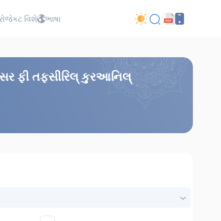
્રોજેકટ વિશે
ભાષા
્તસર ફી તફસીરિલ્ કુરઆનિલ્