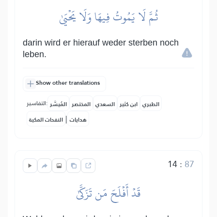
ثُمَّ لَا يَمُوتُ فِيهَا وَلَا يَحۡيَىٰ
darin wird er hierauf weder sterben noch
leben.
Show other translations
التفاسير:
الطبري
ابن كثير
السعدي
المختصر
المُيسَّر
|
هدايات
النفحات المكية
14
:
87
قَدۡ أَفۡلَحَ مَن تَزَكَّىٰ