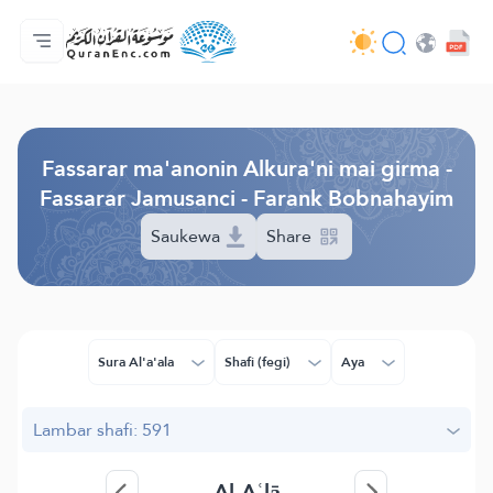
Gida
Jerin ginshikan taken fassarorin
Audio
Ayyukan masu bunkasawa - API
Dangane da wannan aikin
Ka tuntube mu
Harshe
Browse Old Version
Fassarar ma'anonin Alkura'ni mai girma -
Fassarar Jamusanci - Farank Bobnahayim
Saukewa
Share
Sura Al'a'ala
Shafi (fegi)
Aya
Lambar shafi: 591
Al-Aʿlā