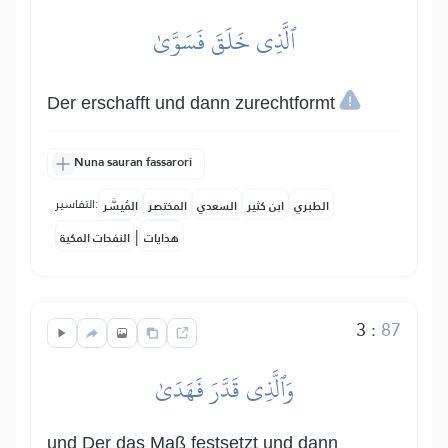
ٱلَّذِي خَلَقَ فَسَوَّىٰ
Der erschafft und dann zurechtformt
Nuna sauran fassarori
التفاسير:
الطبري
ابن كثير
السعدي
المختصر
المُيسَّر
|
هدايات
النفحات المكية
3
:
87
وَٱلَّذِي قَدَّرَ فَهَدَىٰ
und Der das Maß festsetzt und dann