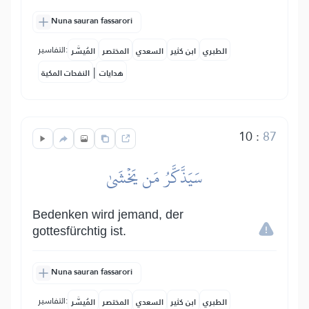
Nuna sauran fassarori
التفاسير:
الطبري
ابن كثير
السعدي
المختصر
المُيسَّر
|
هدايات
النفحات المكية
10
:
87
سَيَذَّكَّرُ مَن يَخۡشَىٰ
Bedenken wird jemand, der
gottesfürchtig ist.
Nuna sauran fassarori
التفاسير:
الطبري
ابن كثير
السعدي
المختصر
المُيسَّر