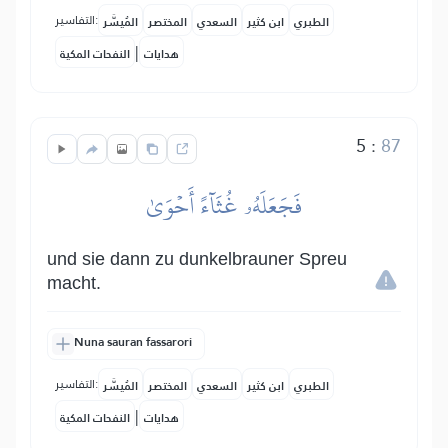
التفاسير:
الطبري
ابن كثير
السعدي
المختصر
المُيسَّر
|
هدايات
النفحات المكية
5
:
87
فَجَعَلَهُۥ غُثَآءً أَحۡوَىٰ
und sie dann zu dunkelbrauner Spreu
macht.
Nuna sauran fassarori
التفاسير:
الطبري
ابن كثير
السعدي
المختصر
المُيسَّر
|
هدايات
النفحات المكية