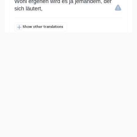
Wohl ergehen wird es ja jemandem, der
sich läutert,
Show other translations
التفاسير:
الطبري
ابن كثير
السعدي
المختصر
المُيسَّر
|
هدايات
النفحات المكية
15
:
87
وَذَكَرَ ٱسۡمَ رَبِّهِۦ فَصَلَّىٰ
und des Namens seines Herrn gedenkt;
so betet er.