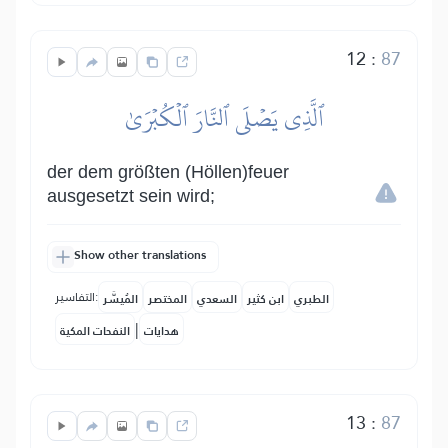
12
:
87
ٱلَّذِي يَصۡلَى ٱلنَّارَ ٱلۡكُبۡرَىٰ
der dem größten (Höllen)feuer
ausgesetzt sein wird;
Show other translations
التفاسير:
الطبري
ابن كثير
السعدي
المختصر
المُيسَّر
|
هدايات
النفحات المكية
13
:
87