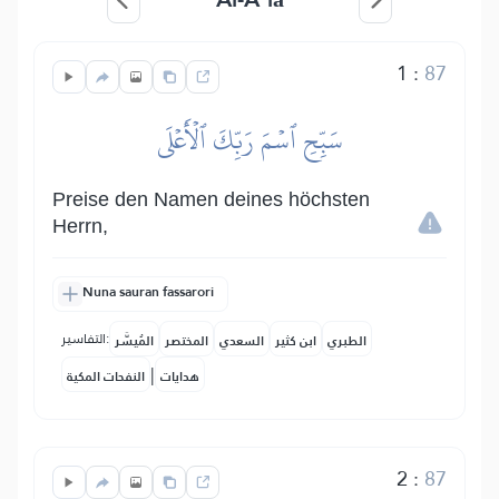
1
:
87
سَبِّحِ ٱسۡمَ رَبِّكَ ٱلۡأَعۡلَى
Preise den Namen deines höchsten
Herrn,
Nuna sauran fassarori
التفاسير:
الطبري
ابن كثير
السعدي
المختصر
المُيسَّر
|
هدايات
النفحات المكية
2
:
87