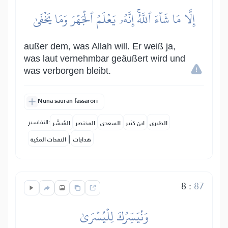
إِلَّا مَا شَآءَ ٱللَّهُۚ إِنَّهُۥ يَعۡلَمُ ٱلۡجَهۡرَ وَمَا يَخۡفَىٰ
außer dem, was Allah will. Er weiß ja,
was laut vernehmbar geäußert wird und
was verborgen bleibt.
Nuna sauran fassarori
التفاسير:
الطبري
ابن كثير
السعدي
المختصر
المُيسَّر
|
هدايات
النفحات المكية
8
:
87
وَنُيَسِّرُكَ لِلۡيُسۡرَىٰ