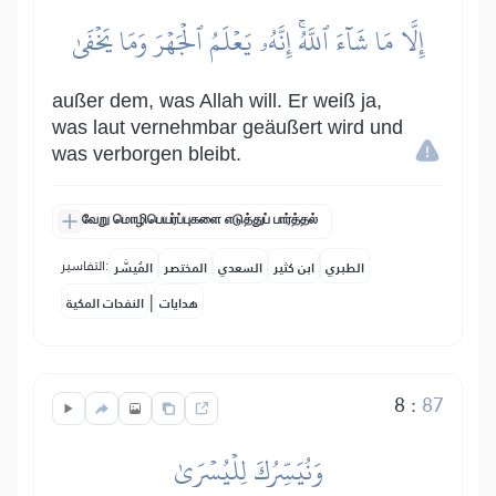
إِلَّا مَا شَآءَ ٱللَّهُۚ إِنَّهُۥ يَعۡلَمُ ٱلۡجَهۡرَ وَمَا يَخۡفَىٰ
außer dem, was Allah will. Er weiß ja,
was laut vernehmbar geäußert wird und
was verborgen bleibt.
வேறு மொழிபெயர்ப்புகளை எடுத்துப் பார்த்தல்
التفاسير:
الطبري
ابن كثير
السعدي
المختصر
المُيسَّر
|
هدايات
النفحات المكية
8
:
87
وَنُيَسِّرُكَ لِلۡيُسۡرَىٰ