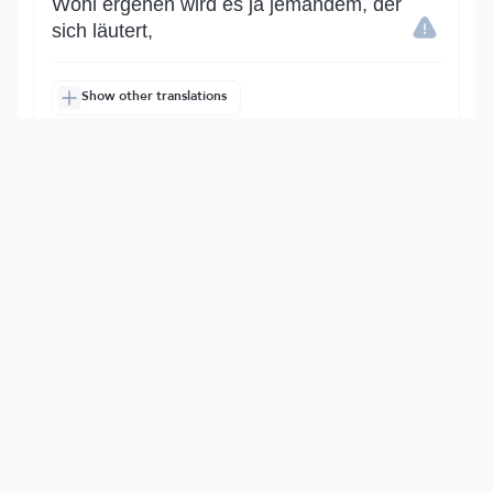
Wohl ergehen wird es ja jemandem, der
sich läutert,
Show other translations
التفاسير:
الطبري
ابن كثير
السعدي
المختصر
المُيسَّر
|
هدايات
النفحات المكية
15
:
87
وَذَكَرَ ٱسۡمَ رَبِّهِۦ فَصَلَّىٰ
und des Namens seines Herrn gedenkt;
so betet er.