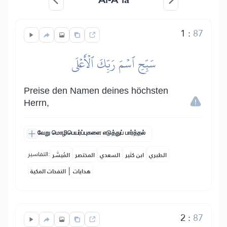
1
:
87
سَبِّحِ ٱسۡمَ رَبِّكَ ٱلۡأَعۡلَى
Preise den Namen deines höchsten
Herrn,
வேறு மொழிபெயர்ப்புகளை எடுத்துப் பார்த்தல்
التفاسير:
الطبري
ابن كثير
السعدي
المختصر
المُيسَّر
|
هدايات
النفحات المكية
2
:
87