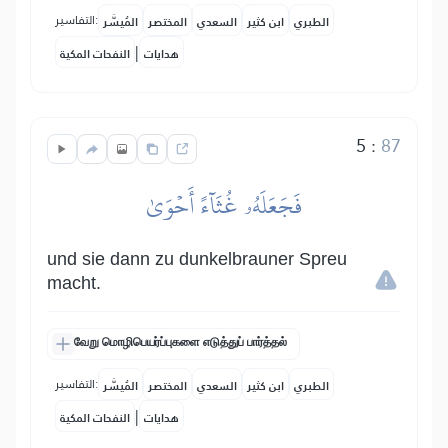
التفاسير:
الطبري
ابن كثير
السعدي
المختصر
المُيسَّر
|
هدايات
النفحات المكية
5
:
87
فَجَعَلَهُۥ غُثَآءً أَحۡوَىٰ
und sie dann zu dunkelbrauner Spreu
macht.
வேறு மொழிபெயர்ப்புகளை எடுத்துப் பார்த்தல்
التفاسير:
الطبري
ابن كثير
السعدي
المختصر
المُيسَّر
|
هدايات
النفحات المكية