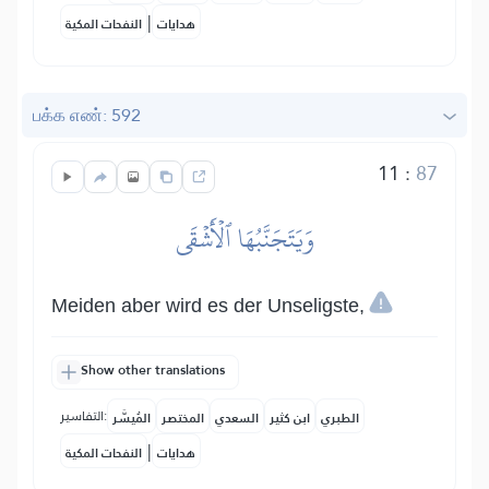
|
هدايات
النفحات المكية
பக்க எண்: 592
11
:
87
وَيَتَجَنَّبُهَا ٱلۡأَشۡقَى
Meiden aber wird es der Unseligste,
Show other translations
التفاسير:
الطبري
ابن كثير
السعدي
المختصر
المُيسَّر
|
هدايات
النفحات المكية