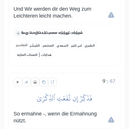
Und Wir werden dir den Weg zum
Leichteren leicht machen.
வேறு மொழிபெயர்ப்புகளை எடுத்துப் பார்த்தல்
التفاسير:
الطبري
ابن كثير
السعدي
المختصر
المُيسَّر
|
هدايات
النفحات المكية
9
:
87
فَذَكِّرۡ إِن نَّفَعَتِ ٱلذِّكۡرَىٰ
So ermahne -, wenn die Ermahnung
nützt.