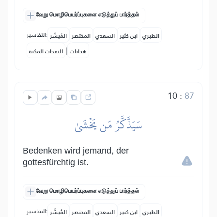
வேறு மொழிபெயர்ப்புகளை எடுத்துப் பார்த்தல்
التفاسير:
الطبري
ابن كثير
السعدي
المختصر
المُيسَّر
|
هدايات
النفحات المكية
10
:
87
سَيَذَّكَّرُ مَن يَخۡشَىٰ
Bedenken wird jemand, der
gottesfürchtig ist.
வேறு மொழிபெயர்ப்புகளை எடுத்துப் பார்த்தல்
التفاسير:
الطبري
ابن كثير
السعدي
المختصر
المُيسَّر