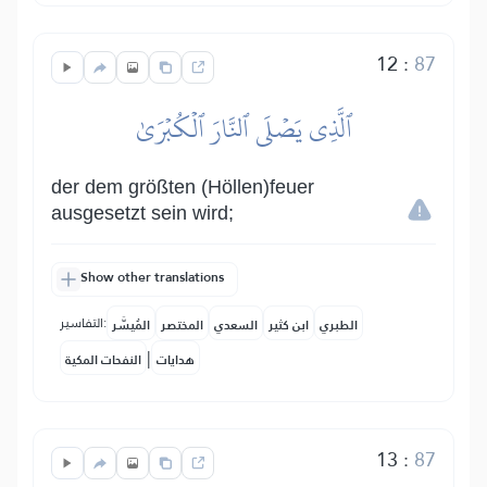
12
:
87
ٱلَّذِي يَصۡلَى ٱلنَّارَ ٱلۡكُبۡرَىٰ
der dem größten (Höllen)feuer
ausgesetzt sein wird;
Show other translations
التفاسير:
الطبري
ابن كثير
السعدي
المختصر
المُيسَّر
|
هدايات
النفحات المكية
13
:
87