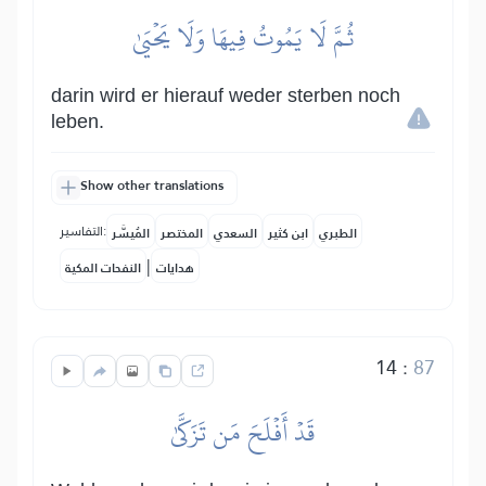
ثُمَّ لَا يَمُوتُ فِيهَا وَلَا يَحۡيَىٰ
darin wird er hierauf weder sterben noch
leben.
Show other translations
التفاسير:
الطبري
ابن كثير
السعدي
المختصر
المُيسَّر
|
هدايات
النفحات المكية
14
:
87
قَدۡ أَفۡلَحَ مَن تَزَكَّىٰ