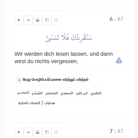
6
:
87
سَنُقۡرِئُكَ فَلَا تَنسَىٰٓ
Wir werden dich lesen lassen, und dann
wirst du nichts vergessen,
வேறு மொழிபெயர்ப்புகளை எடுத்துப் பார்த்தல்
التفاسير:
الطبري
ابن كثير
السعدي
المختصر
المُيسَّر
|
هدايات
النفحات المكية
7
:
87