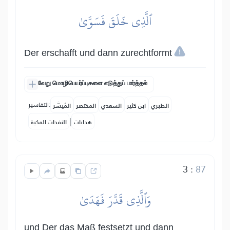
ٱلَّذِي خَلَقَ فَسَوَّىٰ
Der erschafft und dann zurechtformt
வேறு மொழிபெயர்ப்புகளை எடுத்துப் பார்த்தல்
التفاسير:
الطبري
ابن كثير
السعدي
المختصر
المُيسَّر
|
هدايات
النفحات المكية
3
:
87
وَٱلَّذِي قَدَّرَ فَهَدَىٰ
und Der das Maß festsetzt und dann