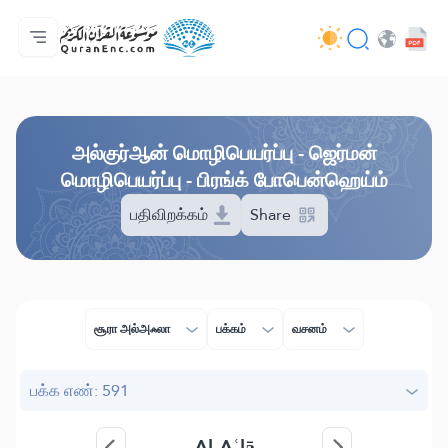
முகப்பு
மொழிபெயர்ப்பு அட்டவணை
Audio
வடிவமைப்போரின் பணிகள் - API
வேலைத் திட்டம் தொடர்பாக
எம்மோடு தொடர்புகொள்ள
மொழி
Browse Old Version
அல்குர்ஆன் மொழிபெயர்ப்பு - ஜெர்மன்
மொழிபெயர்ப்பு - பிரங்க் போபென்ஹெய்ம்
பதிவிறக்கம்
Share
சூரா அல்அஃலா
பக்கம்
வசனம்
பக்க எண்: 591
Al-Aʿlā