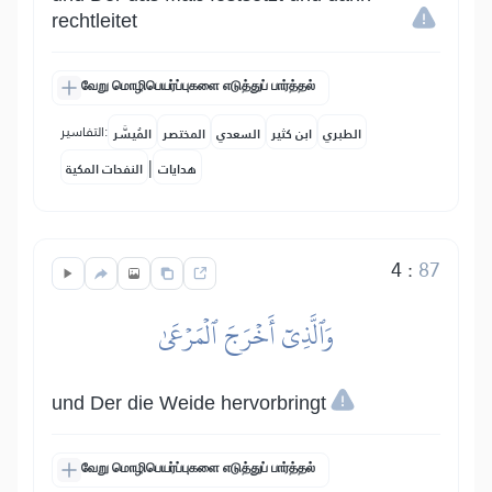
rechtleitet
வேறு மொழிபெயர்ப்புகளை எடுத்துப் பார்த்தல்
التفاسير:
الطبري
ابن كثير
السعدي
المختصر
المُيسَّر
|
هدايات
النفحات المكية
4
:
87
وَٱلَّذِيٓ أَخۡرَجَ ٱلۡمَرۡعَىٰ
und Der die Weide hervorbringt
வேறு மொழிபெயர்ப்புகளை எடுத்துப் பார்த்தல்