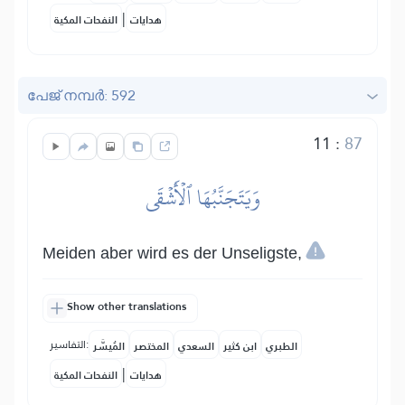
|
هدايات
النفحات المكية
പേജ് നമ്പർ: 592
11
:
87
وَيَتَجَنَّبُهَا ٱلۡأَشۡقَى
Meiden aber wird es der Unseligste,
Show other translations
التفاسير:
الطبري
ابن كثير
السعدي
المختصر
المُيسَّر
|
هدايات
النفحات المكية