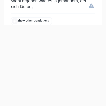
Wohl ergehen wird es ja jemandem, der
sich läutert,
Show other translations
التفاسير:
الطبري
ابن كثير
السعدي
المختصر
المُيسَّر
|
هدايات
النفحات المكية
15
:
87
وَذَكَرَ ٱسۡمَ رَبِّهِۦ فَصَلَّىٰ
und des Namens seines Herrn gedenkt;
so betet er.