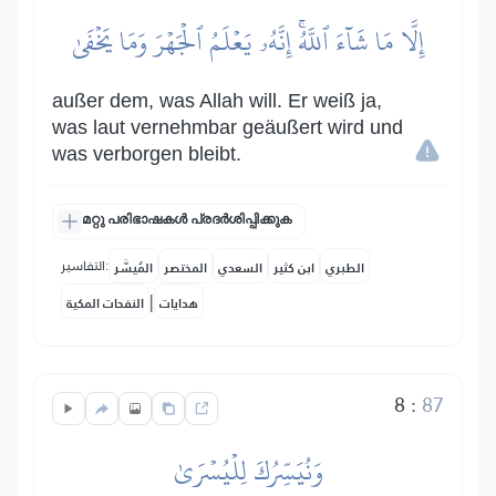
إِلَّا مَا شَآءَ ٱللَّهُۚ إِنَّهُۥ يَعۡلَمُ ٱلۡجَهۡرَ وَمَا يَخۡفَىٰ
außer dem, was Allah will. Er weiß ja,
was laut vernehmbar geäußert wird und
was verborgen bleibt.
മറ്റു പരിഭാഷകൾ പ്രദർശിപ്പിക്കുക
التفاسير:
الطبري
ابن كثير
السعدي
المختصر
المُيسَّر
|
هدايات
النفحات المكية
8
:
87
وَنُيَسِّرُكَ لِلۡيُسۡرَىٰ