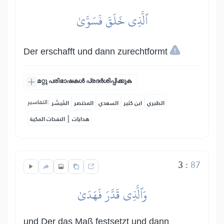
ٱلَّذِي خَلَقَ فَسَوَّىٰ
Der erschafft und dann zurechtformt
മറ്റു പരിഭാഷകൾ പ്രദർശിപ്പിക്കുക
التفاسير:
الطبري
ابن كثير
السعدي
المختصر
المُيسَّر
|
هدايات
النفحات المكية
3
:
87
وَٱلَّذِي قَدَّرَ فَهَدَىٰ
und Der das Maß festsetzt und dann