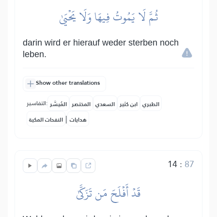
ثُمَّ لَا يَمُوتُ فِيهَا وَلَا يَحۡيَىٰ
darin wird er hierauf weder sterben noch
leben.
Show other translations
التفاسير:
الطبري
ابن كثير
السعدي
المختصر
المُيسَّر
|
هدايات
النفحات المكية
14
:
87
قَدۡ أَفۡلَحَ مَن تَزَكَّىٰ