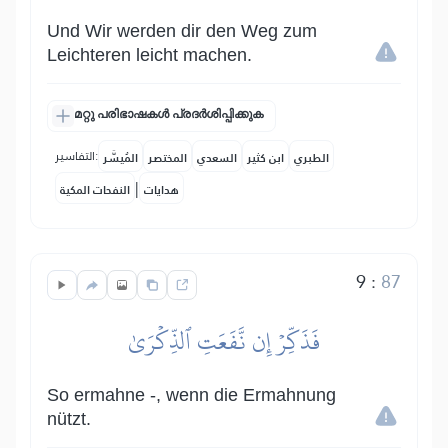
Und Wir werden dir den Weg zum
Leichteren leicht machen.
മറ്റു പരിഭാഷകൾ പ്രദർശിപ്പിക്കുക
التفاسير:
الطبري
ابن كثير
السعدي
المختصر
المُيسَّر
|
هدايات
النفحات المكية
9
:
87
فَذَكِّرۡ إِن نَّفَعَتِ ٱلذِّكۡرَىٰ
So ermahne -, wenn die Ermahnung
nützt.