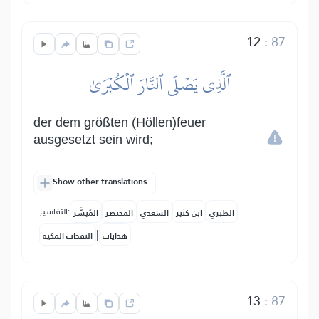
12
:
87
ٱلَّذِي يَصۡلَى ٱلنَّارَ ٱلۡكُبۡرَىٰ
der dem größten (Höllen)feuer
ausgesetzt sein wird;
Show other translations
التفاسير:
الطبري
ابن كثير
السعدي
المختصر
المُيسَّر
|
هدايات
النفحات المكية
13
:
87