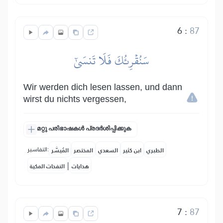
6
:
87
سَنُقۡرِئُكَ فَلَا تَنسَىٰٓ
Wir werden dich lesen lassen, und dann
wirst du nichts vergessen,
മറ്റു പരിഭാഷകൾ പ്രദർശിപ്പിക്കുക
التفاسير:
الطبري
ابن كثير
السعدي
المختصر
المُيسَّر
|
هدايات
النفحات المكية
7
:
87