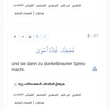
التفاسير:
الطبري
ابن كثير
السعدي
المختصر
المُيسَّر
|
هدايات
النفحات المكية
5
:
87
فَجَعَلَهُۥ غُثَآءً أَحۡوَىٰ
und sie dann zu dunkelbrauner Spreu
macht.
മറ്റു പരിഭാഷകൾ പ്രദർശിപ്പിക്കുക
التفاسير:
الطبري
ابن كثير
السعدي
المختصر
المُيسَّر
|
هدايات
النفحات المكية