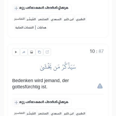
മറ്റു പരിഭാഷകൾ പ്രദർശിപ്പിക്കുക
التفاسير:
الطبري
ابن كثير
السعدي
المختصر
المُيسَّر
|
هدايات
النفحات المكية
10
:
87
سَيَذَّكَّرُ مَن يَخۡشَىٰ
Bedenken wird jemand, der
gottesfürchtig ist.
മറ്റു പരിഭാഷകൾ പ്രദർശിപ്പിക്കുക
التفاسير:
الطبري
ابن كثير
السعدي
المختصر
المُيسَّر