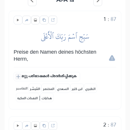
1
:
87
سَبِّحِ ٱسۡمَ رَبِّكَ ٱلۡأَعۡلَى
Preise den Namen deines höchsten
Herrn,
മറ്റു പരിഭാഷകൾ പ്രദർശിപ്പിക്കുക
التفاسير:
الطبري
ابن كثير
السعدي
المختصر
المُيسَّر
|
هدايات
النفحات المكية
2
:
87