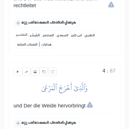
rechtleitet
മറ്റു പരിഭാഷകൾ പ്രദർശിപ്പിക്കുക
التفاسير:
الطبري
ابن كثير
السعدي
المختصر
المُيسَّر
|
هدايات
النفحات المكية
4
:
87
وَٱلَّذِيٓ أَخۡرَجَ ٱلۡمَرۡعَىٰ
und Der die Weide hervorbringt
മറ്റു പരിഭാഷകൾ പ്രദർശിപ്പിക്കുക