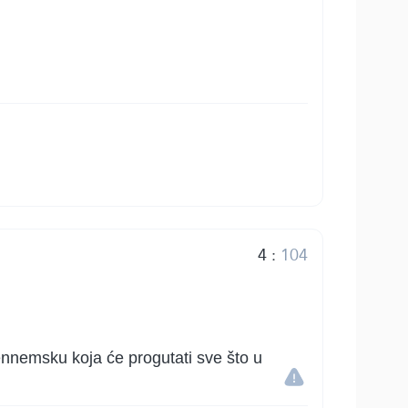
4
:
104
ehennemsku koja će progutati sve što u