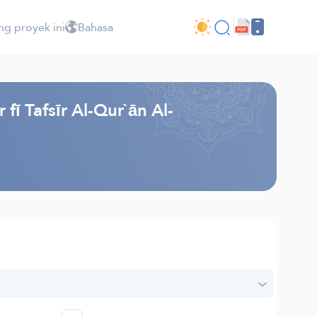
ng proyek ini
Bahasa
ī Tafsīr Al-Qur`ān Al-