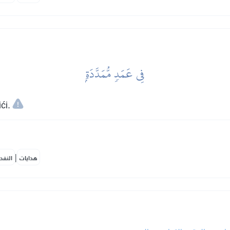
فِي عَمَدٖ مُّمَدَّدَةِۭ
ći.
|
هدايات
النفح