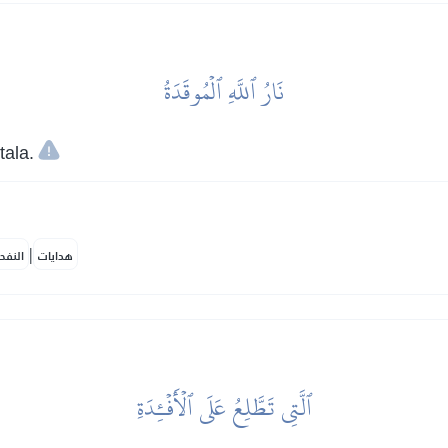
نَارُ ٱللَّهِ ٱلۡمُوقَدَةُ
tala.
|
هدايات
النفح
ٱلَّتِي تَطَّلِعُ عَلَى ٱلۡأَفۡـِٔدَةِ