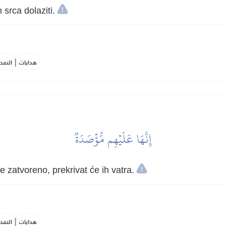
h srca dolaziti.
|
هدايات
النفح
إِنَّهَا عَلَيۡهِم مُّؤۡصَدَةٞ
 zatvoreno, prekrivat će ih vatra.
|
هدايات
النفح