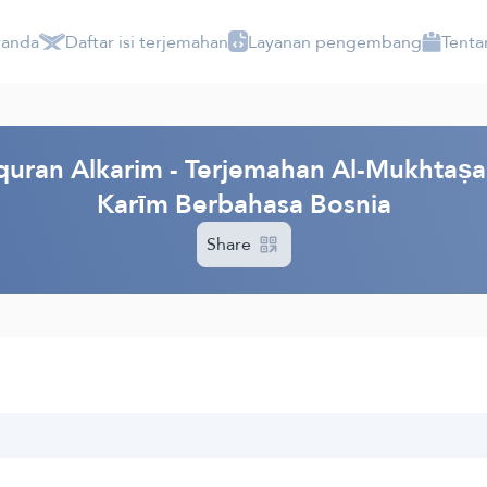
randa
Daftar isi terjemahan
Layanan pengembang
Tenta
ran Alkarim - Terjemahan Al-Mukhtaṣar f
Karīm Berbahasa Bosnia
Share