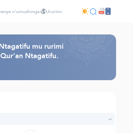
jyanye n'umushinga.
Ururimi.
Ntagatifu mu rurimi
 Qur'an Ntagatifu.