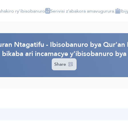
shakiro ry'ibisobanuro
Serivisi z'abakora amavugurura.
Ibi
ran Ntagatifu - Ibisobanuro bya Qur'an 
, bikaba ari incamacye y'ibisobanuro bya
Share