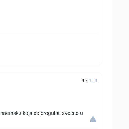
4
:
104
ehennemsku koja će progutati sve što u