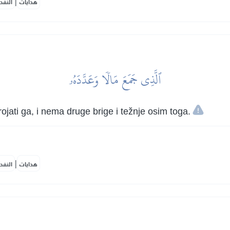
|
هدايات
النفح
ٱلَّذِي جَمَعَ مَالٗا وَعَدَّدَهُۥ
brojati ga, i nema druge brige i težnje osim toga.
|
هدايات
النفح