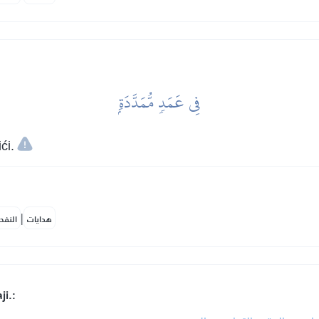
فِي عَمَدٖ مُّمَدَّدَةِۭ
ći.
|
هدايات
النفح
i.: