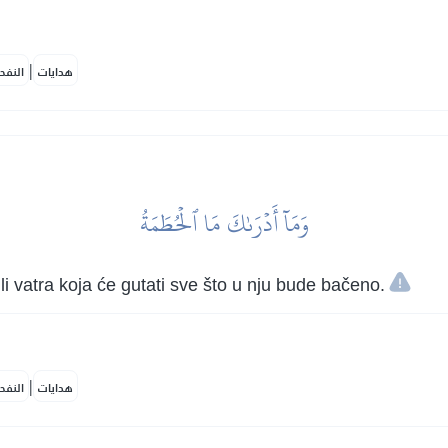
|
هدايات
النفح
وَمَآ أَدۡرَىٰكَ مَا ٱلۡحُطَمَةُ
 ili vatra koja će gutati sve što u nju bude bačeno.
|
هدايات
النفح