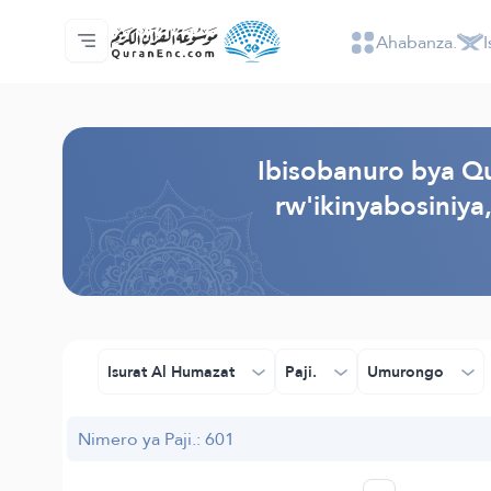
Ahabanza.
I
Ahabanza.
Ishakiro ry'ibisobanuro
Audio
Serivisi z'abakora amavugurura. - API
Ibijyanye n'umushinga.
Twandikire.
Ururimi.
Browse Old Version
Ibisobanuro bya Qu
rw'ikinyabosiniya
Isurat Al Humazat
Paji.
Umurongo
Nimero ya Paji.: 601