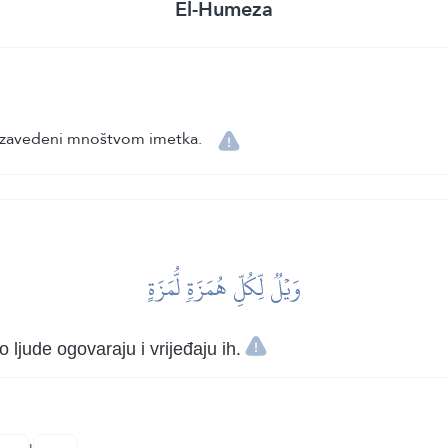
El-Humeza
ma, zavedeni mnoštvom imetka.
وَيۡلٞ لِّكُلِّ هُمَزَةٖ لُّمَزَةٍ
 ljude ogovaraju i vrijeđaju ih.