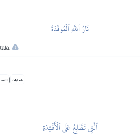
نَارُ ٱللَّهِ ٱلۡمُوقَدَةُ
tala.
|
هدايات
النفح
ٱلَّتِي تَطَّلِعُ عَلَى ٱلۡأَفۡـِٔدَةِ