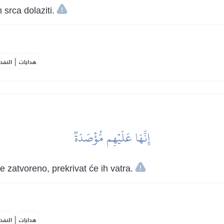
h srca dolaziti.
|
هدايات
النفح
إِنَّهَا عَلَيۡهِم مُّؤۡصَدَةٞ
 zatvoreno, prekrivat će ih vatra.
|
هدايات
النفح