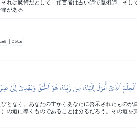
、それは魔術だとして、預言者は占い師で魔術師、そし
苦痛がある。
|
هدايات
النفح
 ٱلۡعِلۡمَ ٱلَّذِيٓ أُنزِلَ إِلَيۡكَ مِن رَّبِّكَ هُوَ ٱلۡحَقَّ وَيَهۡدِيٓ إِلَىٰ صِرَ
人びとなら、あなたの主からあなたに啓示されたものが
ー）の道に導くものであることは分るだろう。その道を