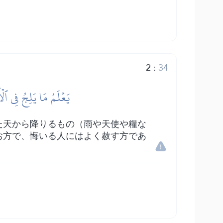
2
:
34
يَعۡلَمُ مَا يَلِجُ فِي ٱلۡ
た天から降りるもの（雨や天使や糧な
お方で、悔いる人にはよく赦す方であ