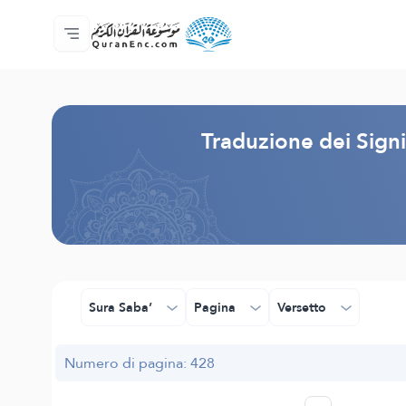
Home
Indice traduzioni
Audio
Servizi per sviluppatori - API
Sul progetto
Contattaci
Lingua
Browse Old Version
Traduzione dei Signi
Sura Saba’
Pagina
Versetto
Numero di pagina: 428