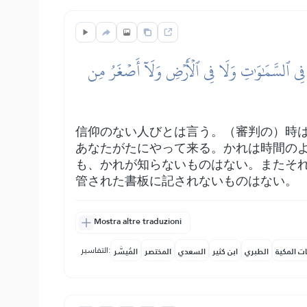
َةٖ فِي ٱلسَّمَٰوَٰتِ وَلَا فِي ٱلۡأَرۡضِ وَلَآ أَصۡغَرُ مِن
信仰のない人びとは言う。（審判の）時
あなたがたにやって来る。かれは時間の
も、かれが知らないものはない。またそ
管された書板に記されないものはない。
Mostra altre traduzioni
التفاسير:
ات المكية
الطبري
ابن كثير
السعدي
المختصر
المُيسَّر