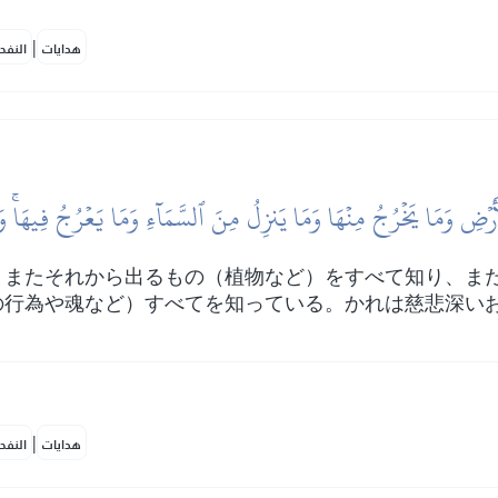
|
هدايات
النفح
أَرۡضِ وَمَا يَخۡرُجُ مِنۡهَا وَمَا يَنزِلُ مِنَ ٱلسَّمَآءِ وَمَا يَعۡرُجُ فِيهَاۚ وَ
、またそれから出るもの（植物など）をすべて知り、ま
の行為や魂など）すべてを知っている。かれは慈悲深い
|
هدايات
النفح