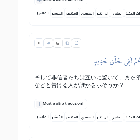
التفاسير:
ات المكية
الطبري
ابن كثير
السعدي
المختصر
المُيسَّر
َّكُمۡ لَفِي خَلۡقٖ جَدِيدٍ
そして非信者たちは互いに驚いて、また
などと告げる人が誰かを示そうか？
Mostra altre traduzioni
التفاسير:
ات المكية
الطبري
ابن كثير
السعدي
المختصر
المُيسَّر