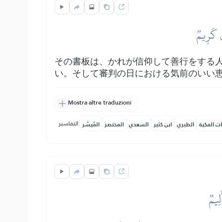
قٞ كَرِيمٞ
その書板は、かれが信仰して善行をする
い。そして審判の日における気前のいい
Mostra altre traduzioni
التفاسير:
ات المكية
الطبري
ابن كثير
السعدي
المختصر
المُيسَّر
لِيمٞ