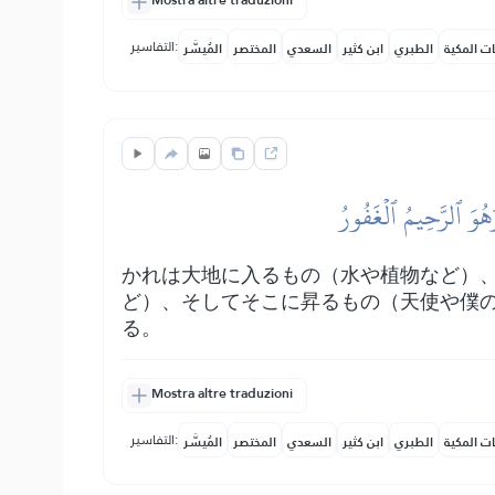
Mostra altre traduzioni
التفاسير:
ات المكية
الطبري
ابن كثير
السعدي
المختصر
المُيسَّر
هُوَ ٱلرَّحِيمُ ٱلۡغَفُورُ
かれは大地に入るもの（水や植物など）
ど）、そしてそこに昇るもの（天使や僕
る。
Mostra altre traduzioni
التفاسير:
ات المكية
الطبري
ابن كثير
السعدي
المختصر
المُيسَّر