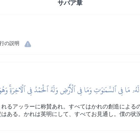
サバア章
行の説明
 لَهُۥ مَا فِي ٱلسَّمَٰوَٰتِ وَمَا فِي ٱلۡأَرۡضِ وَلَهُ ٱلۡحَمۡدُ فِي ٱلۡأٓخِرَةِۚ وَهُ
されるアッラーに称賛あれ。すべてはかれの創造による
賛はある。かれは英明にして、すべてお見通し。僕の状