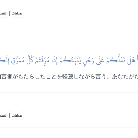
|
هدايات
النفح
هَلۡ نَدُلُّكُمۡ عَلَىٰ رَجُلٖ يُنَبِّئُكُمۡ إِذَا مُزِّقۡتُمۡ كُلَّ مُمَزَّقٍ إِن
預言者がもたらしたことを軽蔑しながら言う。あなたが
|
هدايات
النفح