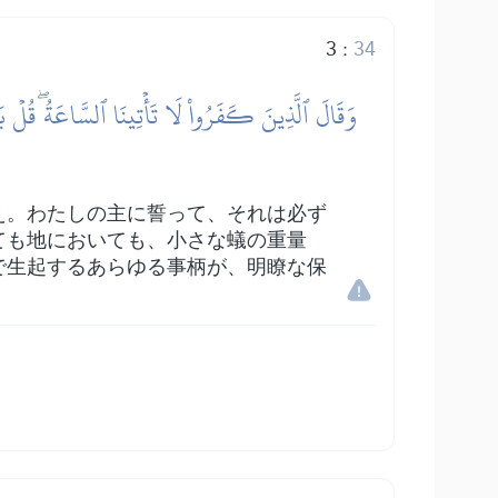
3
:
34
وَقَالَ ٱلَّذِينَ كَفَرُواْ لَا تَأۡتِينَا ٱلسَّاعَةُۖ قُلۡ بَ
え。わたしの主に誓って、それは必ず
ても地においても、小さな蟻の重量
で生起するあらゆる事柄が、明瞭な保