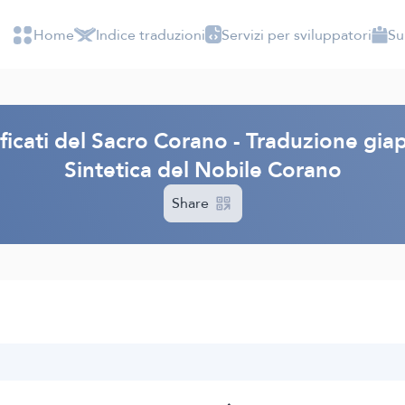
Home
Indice traduzioni
Servizi per sviluppatori
Su
ficati del Sacro Corano - Traduzione gi
Sintetica del Nobile Corano
Share