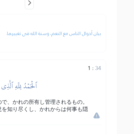
بيان أحوال الناس مع النعم، وسنة الله في تغييرها.
1
:
34
ٱلۡحَمۡدُ لِلَّهِ ٱلَّذِي
ので、かれの所有し管理されるもの。
況を知り尽くし、かれからは何事も隠