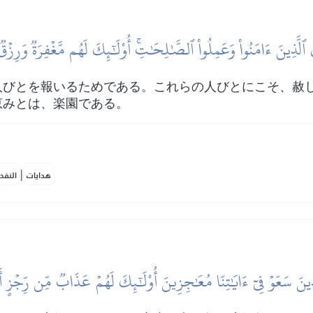
 ٱلَّذِينَ ءَامَنُواْ وَعَمِلُواْ ٱلصَّٰلِحَٰتِۚ أُوْلَٰٓئِكَ لَهُم مَّغۡفِرَةٞ وَرِزۡ
人びとを報いるためである。これらの人びとにこそ、赦
恵みとは、楽園である。
|
هدايات
النفح
ذِينَ سَعَوۡ فِيٓ ءَايَٰتِنَا مُعَٰجِزِينَ أُوْلَٰٓئِكَ لَهُمۡ عَذَابٞ مِّن رِّجۡزٍ أَ