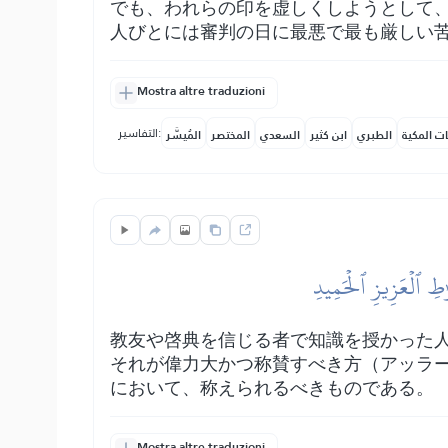
でも、われらの印を虚しくしようとして
人びとには審判の日に最悪で最も厳しい
Mostra altre traduzioni
التفاسير:
ات المكية
الطبري
ابن كثير
السعدي
المختصر
المُيسَّر
ٰطِ ٱلۡعَزِيزِ ٱلۡحَمِيدِ
教友や啓典を信じる者で知識を授かった
それが偉力大かつ称賛すべき方（アッラ
において、称えられるべきものである。
Mostra altre traduzioni