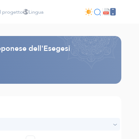
l progetto
Lingua
apponese dell'Esegesi