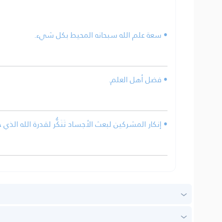
• سعة علم الله سبحانه المحيط بكل شيء.
• فضل أهل العلم.
إنكار المشركين لبعث الأجساد تَنَكُّر لقدرة الله الذي .