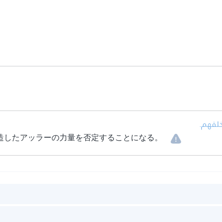
• خلقهم
造したアッラーの力量を否定することになる。