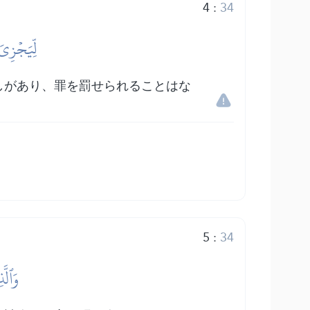
4
:
34
لِّيَجۡزِيَ
しがあり、罪を罰せられることはな
5
:
34
وَٱلَّ