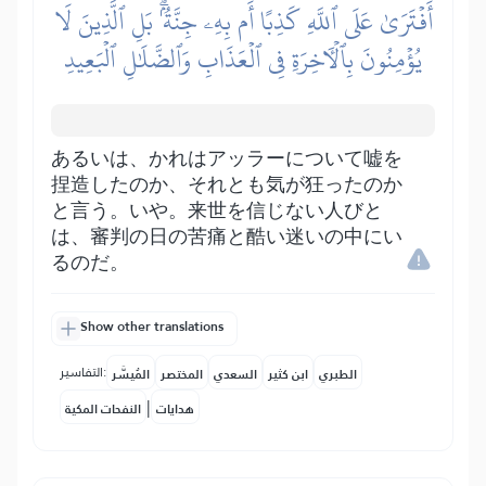
أَفۡتَرَىٰ عَلَى ٱللَّهِ كَذِبًا أَم بِهِۦ جِنَّةُۢۗ بَلِ ٱلَّذِينَ لَا
يُؤۡمِنُونَ بِٱلۡأٓخِرَةِ فِي ٱلۡعَذَابِ وَٱلضَّلَٰلِ ٱلۡبَعِيدِ
あるいは、かれはアッラーについて嘘を
捏造したのか、それとも気が狂ったのか
と言う。いや。来世を信じない人びと
は、審判の日の苦痛と酷い迷いの中にい
るのだ。
Show other translations
التفاسير:
الطبري
ابن كثير
السعدي
المختصر
المُيسَّر
|
هدايات
النفحات المكية