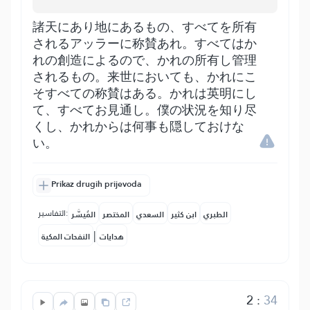
諸天にあり地にあるもの、すべてを所有
されるアッラーに称賛あれ。すべてはか
れの創造によるので、かれの所有し管理
されるもの。来世においても、かれにこ
そすべての称賛はある。かれは英明にし
て、すべてお見通し。僕の状況を知り尽
くし、かれからは何事も隠しておけな
い。
Prikaz drugih prijevoda
التفاسير:
الطبري
ابن كثير
السعدي
المختصر
المُيسَّر
|
هدايات
النفحات المكية
2
:
34