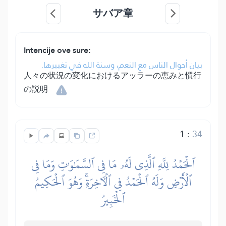
サバア章
Intencije ove sure:
بيان أحوال الناس مع النعم، وسنة الله في تغييرها.
人々の状況の変化におけるアッラーの恵みと慣行
の説明
1
:
34
ٱلۡحَمۡدُ لِلَّهِ ٱلَّذِي لَهُۥ مَا فِي ٱلسَّمَٰوَٰتِ وَمَا فِي
ٱلۡأَرۡضِ وَلَهُ ٱلۡحَمۡدُ فِي ٱلۡأٓخِرَةِۚ وَهُوَ ٱلۡحَكِيمُ
ٱلۡخَبِيرُ