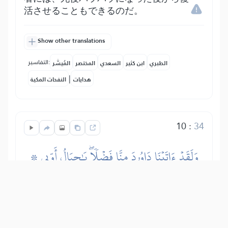
活させることもできるのだ。
Show other translations
التفاسير:
الطبري
ابن كثير
السعدي
المختصر
المُيسَّر
|
هدايات
النفحات المكية
10
:
34
۞ وَلَقَدۡ ءَاتَيۡنَا دَاوُۥدَ مِنَّا فَضۡلٗاۖ يَٰجِبَالُ أَوِّبِي
مَعَهُۥ وَٱلطَّيۡرَۖ وَأَلَنَّا لَهُ ٱلۡحَدِيدَ
確かに、われらはダーウードに恩恵と王