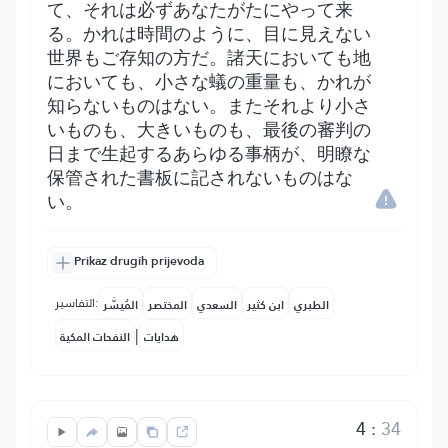
て、それは必ずあなたがたにやって来
る。かれは時間のように、目に見えない
世界もご存知の方だ。諸天においても地
においても、小さな蟻の重量も、かれが
知らないものはない。またそれより小さ
いものも、大きいものも、最後の審判の
日まで生起するあらゆる事柄が、明瞭な
保管された書板に記されないものはな
い。
Prikaz drugih prijevoda
التفاسير:
الطبري
ابن كثير
السعدي
المختصر
المُيسَّر
|
هدايات
النفحات المكية
4
:
34