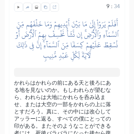
9
:
34
أَفَلَمۡ يَرَوۡاْ إِلَىٰ مَا بَيۡنَ أَيۡدِيهِمۡ وَمَا خَلۡفَهُم مِّنَ
ٱلسَّمَآءِ وَٱلۡأَرۡضِۚ إِن نَّشَأۡ نَخۡسِفۡ بِهِمُ ٱلۡأَرۡضَ أَوۡ
نُسۡقِطۡ عَلَيۡهِمۡ كِسَفٗا مِّنَ ٱلسَّمَآءِۚ إِنَّ فِي ذَٰلِكَ
لَأٓيَةٗ لِّكُلِّ عَبۡدٖ مُّنِيبٖ
かれらはかれらの前にある天と後ろにあ
る地を見ないのか。もしわれらが望むな
ら、われらは大地にかれらを呑み込ま
せ、または大空の一部をかれらの上に落
とすだろう。真に、その中には改心して
アッラーに返る、すべての僕にとっての
印がある。またそのようなことができる
者には、死後バラバラになった後から復