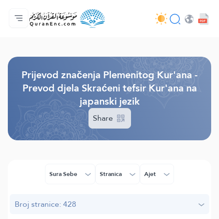
Početna stranica
Sadržaj prijevodā
Audio
Usluge programera - API
O projektu
Kontaktiraj nas
Jezik
Browse Old Version
Prijevod značenja Plemenitog Kur'ana -
Prevod djela Skraćeni tefsir Kur'ana na
japanski jezik
Share
Sura Sebe
Stranica
Ajet
Broj stranice: 428