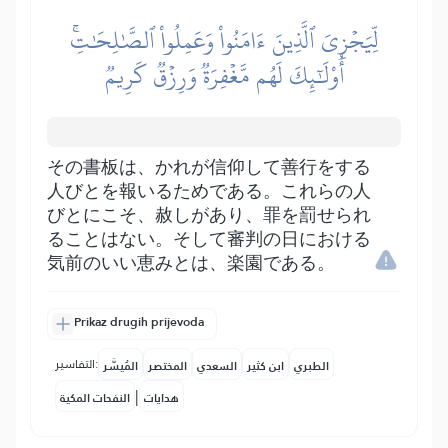
لِّيَجۡزِيَ ٱلَّذِينَ ءَامَنُواْ وَعَمِلُواْ ٱلصَّٰلِحَٰتِۚ
أُوْلَٰٓئِكَ لَهُم مَّغۡفِرَةٞ وَرِزۡقٞ كَرِيمٞ
その書板は、かれが信仰して善行をする
人びとを報いるためである。これらの人
びとにこそ、赦しがあり、罪を罰せられ
ることはない。そして審判の日における
気前のいい恵みとは、楽園である。
Prikaz drugih prijevoda
التفاسير:
الطبري
ابن كثير
السعدي
المختصر
المُيسَّر
|
هدايات
النفحات المكية