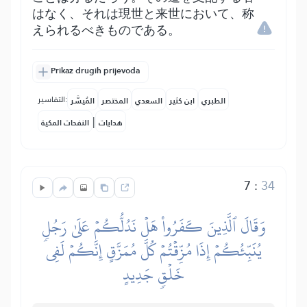
はなく、それは現世と来世において、称
えられるべきものである。
Prikaz drugih prijevoda
التفاسير:
الطبري
ابن كثير
السعدي
المختصر
المُيسَّر
|
هدايات
النفحات المكية
7
:
34
وَقَالَ ٱلَّذِينَ كَفَرُواْ هَلۡ نَدُلُّكُمۡ عَلَىٰ رَجُلٖ
يُنَبِّئُكُمۡ إِذَا مُزِّقۡتُمۡ كُلَّ مُمَزَّقٍ إِنَّكُمۡ لَفِي
خَلۡقٖ جَدِيدٍ