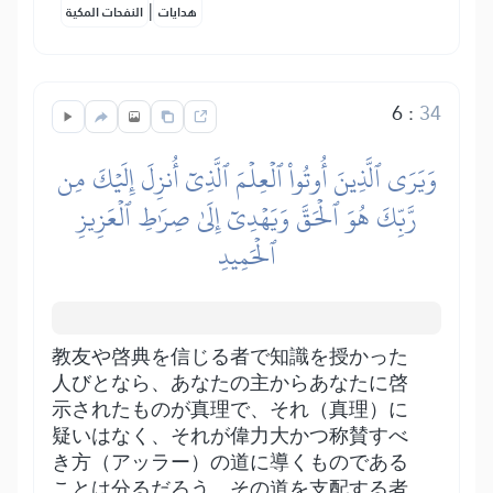
|
هدايات
النفحات المكية
6
:
34
وَيَرَى ٱلَّذِينَ أُوتُواْ ٱلۡعِلۡمَ ٱلَّذِيٓ أُنزِلَ إِلَيۡكَ مِن
رَّبِّكَ هُوَ ٱلۡحَقَّ وَيَهۡدِيٓ إِلَىٰ صِرَٰطِ ٱلۡعَزِيزِ
ٱلۡحَمِيدِ
教友や啓典を信じる者で知識を授かった
人びとなら、あなたの主からあなたに啓
示されたものが真理で、それ（真理）に
疑いはなく、それが偉力大かつ称賛すべ
き方（アッラー）の道に導くものである
ことは分るだろう。その道を支配する者