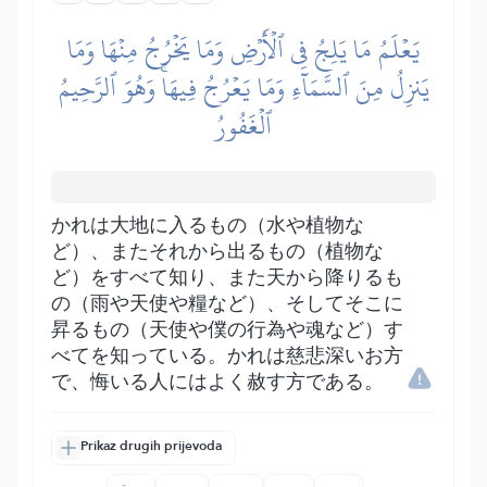
يَعۡلَمُ مَا يَلِجُ فِي ٱلۡأَرۡضِ وَمَا يَخۡرُجُ مِنۡهَا وَمَا
يَنزِلُ مِنَ ٱلسَّمَآءِ وَمَا يَعۡرُجُ فِيهَاۚ وَهُوَ ٱلرَّحِيمُ
ٱلۡغَفُورُ
かれは大地に入るもの（水や植物な
ど）、またそれから出るもの（植物な
ど）をすべて知り、また天から降りるも
の（雨や天使や糧など）、そしてそこに
昇るもの（天使や僕の行為や魂など）す
べてを知っている。かれは慈悲深いお方
で、悔いる人にはよく赦す方である。
Prikaz drugih prijevoda