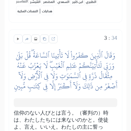
التفاسير:
الطبري
ابن كثير
السعدي
المختصر
المُيسَّر
|
هدايات
النفحات المكية
3
:
34
وَقَالَ ٱلَّذِينَ كَفَرُواْ لَا تَأۡتِينَا ٱلسَّاعَةُۖ قُلۡ بَلَىٰ
وَرَبِّي لَتَأۡتِيَنَّكُمۡ عَٰلِمِ ٱلۡغَيۡبِۖ لَا يَعۡزُبُ عَنۡهُ
مِثۡقَالُ ذَرَّةٖ فِي ٱلسَّمَٰوَٰتِ وَلَا فِي ٱلۡأَرۡضِ وَلَآ
أَصۡغَرُ مِن ذَٰلِكَ وَلَآ أَكۡبَرُ إِلَّا فِي كِتَٰبٖ مُّبِينٖ
信仰のない人びとは言う。（審判の）時
は、わたしたちには来ないのかと。使徒
よ、言え。いいえ。わたしの主に誓っ