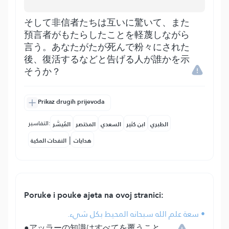
そして非信者たちは互いに驚いて、また
預言者がもたらしたことを軽蔑しながら
言う。あなたがたが死んで粉々にされた
後、復活するなどと告げる人が誰かを示
そうか？
Prikaz drugih prijevoda
التفاسير:
الطبري
ابن كثير
السعدي
المختصر
المُيسَّر
|
هدايات
النفحات المكية
Poruke i pouke ajeta na ovoj stranici:
• سعة علم الله سبحانه المحيط بكل شيء.
●アッラーの知識はすべてを覆うこと。