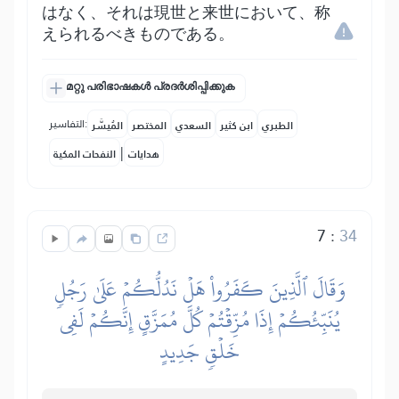
はなく、それは現世と来世において、称
えられるべきものである。
മറ്റു പരിഭാഷകൾ പ്രദർശിപ്പിക്കുക
التفاسير:
الطبري
ابن كثير
السعدي
المختصر
المُيسَّر
|
هدايات
النفحات المكية
7
:
34
وَقَالَ ٱلَّذِينَ كَفَرُواْ هَلۡ نَدُلُّكُمۡ عَلَىٰ رَجُلٖ
يُنَبِّئُكُمۡ إِذَا مُزِّقۡتُمۡ كُلَّ مُمَزَّقٍ إِنَّكُمۡ لَفِي
خَلۡقٖ جَدِيدٍ