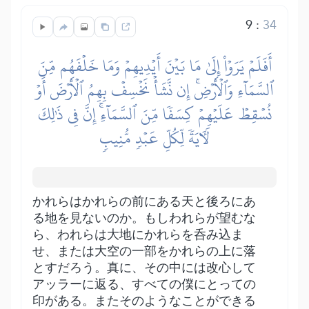
9
:
34
أَفَلَمۡ يَرَوۡاْ إِلَىٰ مَا بَيۡنَ أَيۡدِيهِمۡ وَمَا خَلۡفَهُم مِّنَ
ٱلسَّمَآءِ وَٱلۡأَرۡضِۚ إِن نَّشَأۡ نَخۡسِفۡ بِهِمُ ٱلۡأَرۡضَ أَوۡ
نُسۡقِطۡ عَلَيۡهِمۡ كِسَفٗا مِّنَ ٱلسَّمَآءِۚ إِنَّ فِي ذَٰلِكَ
لَأٓيَةٗ لِّكُلِّ عَبۡدٖ مُّنِيبٖ
かれらはかれらの前にある天と後ろにあ
る地を見ないのか。もしわれらが望むな
ら、われらは大地にかれらを呑み込ま
せ、または大空の一部をかれらの上に落
とすだろう。真に、その中には改心して
アッラーに返る、すべての僕にとっての
印がある。またそのようなことができる