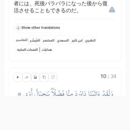
者には、死後バラバラになった後から復
活させることもできるのだ。
Show other translations
التفاسير:
الطبري
ابن كثير
السعدي
المختصر
المُيسَّر
|
هدايات
النفحات المكية
10
:
34
۞ وَلَقَدۡ ءَاتَيۡنَا دَاوُۥدَ مِنَّا فَضۡلٗاۖ يَٰجِبَالُ أَوِّبِي
مَعَهُۥ وَٱلطَّيۡرَۖ وَأَلَنَّا لَهُ ٱلۡحَدِيدَ