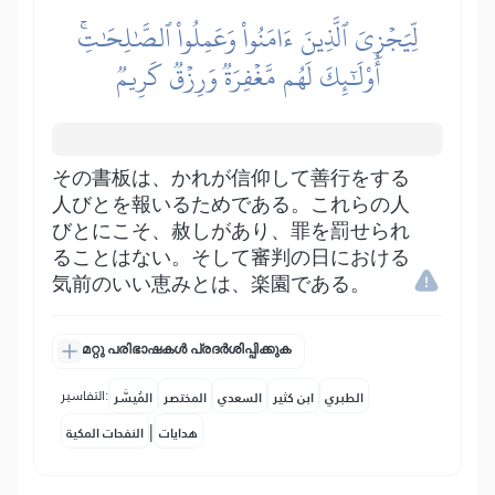
لِّيَجۡزِيَ ٱلَّذِينَ ءَامَنُواْ وَعَمِلُواْ ٱلصَّٰلِحَٰتِۚ
أُوْلَٰٓئِكَ لَهُم مَّغۡفِرَةٞ وَرِزۡقٞ كَرِيمٞ
その書板は、かれが信仰して善行をする
人びとを報いるためである。これらの人
びとにこそ、赦しがあり、罪を罰せられ
ることはない。そして審判の日における
気前のいい恵みとは、楽園である。
മറ്റു പരിഭാഷകൾ പ്രദർശിപ്പിക്കുക
التفاسير:
الطبري
ابن كثير
السعدي
المختصر
المُيسَّر
|
هدايات
النفحات المكية