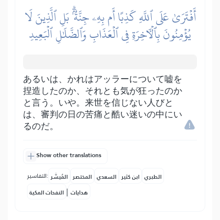
أَفۡتَرَىٰ عَلَى ٱللَّهِ كَذِبًا أَم بِهِۦ جِنَّةُۢۗ بَلِ ٱلَّذِينَ لَا
يُؤۡمِنُونَ بِٱلۡأٓخِرَةِ فِي ٱلۡعَذَابِ وَٱلضَّلَٰلِ ٱلۡبَعِيدِ
あるいは、かれはアッラーについて嘘を
捏造したのか、それとも気が狂ったのか
と言う。いや。来世を信じない人びと
は、審判の日の苦痛と酷い迷いの中にい
るのだ。
Show other translations
التفاسير:
الطبري
ابن كثير
السعدي
المختصر
المُيسَّر
|
هدايات
النفحات المكية