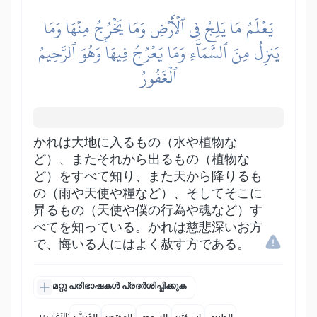
يَعۡلَمُ مَا يَلِجُ فِي ٱلۡأَرۡضِ وَمَا يَخۡرُجُ مِنۡهَا وَمَا
يَنزِلُ مِنَ ٱلسَّمَآءِ وَمَا يَعۡرُجُ فِيهَاۚ وَهُوَ ٱلرَّحِيمُ
ٱلۡغَفُورُ
かれは大地に入るもの（水や植物な
ど）、またそれから出るもの（植物な
ど）をすべて知り、また天から降りるも
の（雨や天使や糧など）、そしてそこに
昇るもの（天使や僕の行為や魂など）す
べてを知っている。かれは慈悲深いお方
で、悔いる人にはよく赦す方である。
മറ്റു പരിഭാഷകൾ പ്രദർശിപ്പിക്കുക
التفاسير: