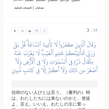
الطبري
ابن كثير
السعدي
المختصر
المُيسَّر
|
هدايات
النفحات المكية
3
:
34
وَقَالَ ٱلَّذِينَ كَفَرُواْ لَا تَأۡتِينَا ٱلسَّاعَةُۖ قُلۡ بَلَىٰ
وَرَبِّي لَتَأۡتِيَنَّكُمۡ عَٰلِمِ ٱلۡغَيۡبِۖ لَا يَعۡزُبُ عَنۡهُ
مِثۡقَالُ ذَرَّةٖ فِي ٱلسَّمَٰوَٰتِ وَلَا فِي ٱلۡأَرۡضِ وَلَآ
أَصۡغَرُ مِن ذَٰلِكَ وَلَآ أَكۡبَرُ إِلَّا فِي كِتَٰبٖ مُّبِينٖ
信仰のない人びとは言う。（審判の）時
は、わたしたちには来ないのかと。使徒
よ、言え。いいえ。わたしの主に誓っ