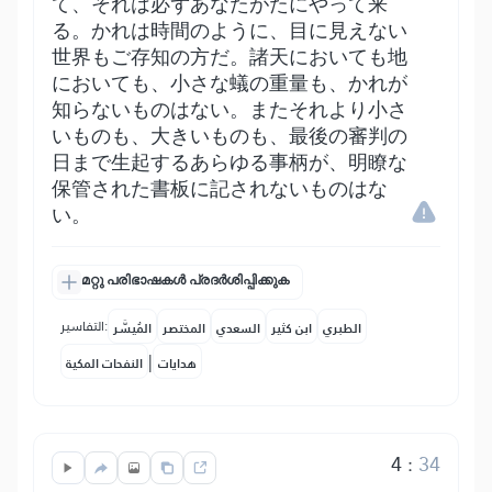
て、それは必ずあなたがたにやって来
る。かれは時間のように、目に見えない
世界もご存知の方だ。諸天においても地
においても、小さな蟻の重量も、かれが
知らないものはない。またそれより小さ
いものも、大きいものも、最後の審判の
日まで生起するあらゆる事柄が、明瞭な
保管された書板に記されないものはな
い。
മറ്റു പരിഭാഷകൾ പ്രദർശിപ്പിക്കുക
التفاسير:
الطبري
ابن كثير
السعدي
المختصر
المُيسَّر
|
هدايات
النفحات المكية
4
:
34