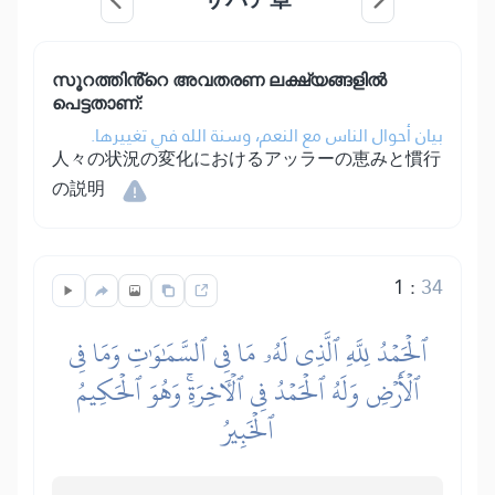
സൂറത്തിൻ്റെ അവതരണ ലക്ഷ്യങ്ങളിൽ
പെട്ടതാണ്:
بيان أحوال الناس مع النعم، وسنة الله في تغييرها.
人々の状況の変化におけるアッラーの恵みと慣行
の説明
1
:
34
ٱلۡحَمۡدُ لِلَّهِ ٱلَّذِي لَهُۥ مَا فِي ٱلسَّمَٰوَٰتِ وَمَا فِي
ٱلۡأَرۡضِ وَلَهُ ٱلۡحَمۡدُ فِي ٱلۡأٓخِرَةِۚ وَهُوَ ٱلۡحَكِيمُ
ٱلۡخَبِيرُ