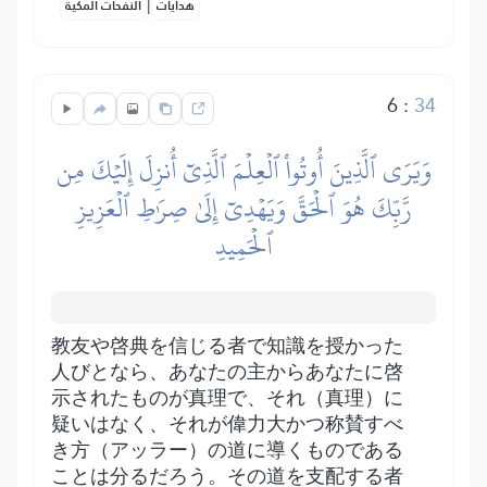
|
هدايات
النفحات المكية
6
:
34
وَيَرَى ٱلَّذِينَ أُوتُواْ ٱلۡعِلۡمَ ٱلَّذِيٓ أُنزِلَ إِلَيۡكَ مِن
رَّبِّكَ هُوَ ٱلۡحَقَّ وَيَهۡدِيٓ إِلَىٰ صِرَٰطِ ٱلۡعَزِيزِ
ٱلۡحَمِيدِ
教友や啓典を信じる者で知識を授かった
人びとなら、あなたの主からあなたに啓
示されたものが真理で、それ（真理）に
疑いはなく、それが偉力大かつ称賛すべ
き方（アッラー）の道に導くものである
ことは分るだろう。その道を支配する者