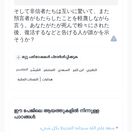
そして非信者たちは互いに驚いて、また
預言者がもたらしたことを軽蔑しながら
言う。あなたがたが死んで粉々にされた
後、復活するなどと告げる人が誰かを示
そうか？
മറ്റു പരിഭാഷകൾ പ്രദർശിപ്പിക്കുക
التفاسير:
الطبري
ابن كثير
السعدي
المختصر
المُيسَّر
|
هدايات
النفحات المكية
ഈ പേജിലെ ആയത്തുകളിൽ നിന്നുള്ള
പാഠങ്ങൾ:
• سعة علم الله سبحانه المحيط بكل شيء.