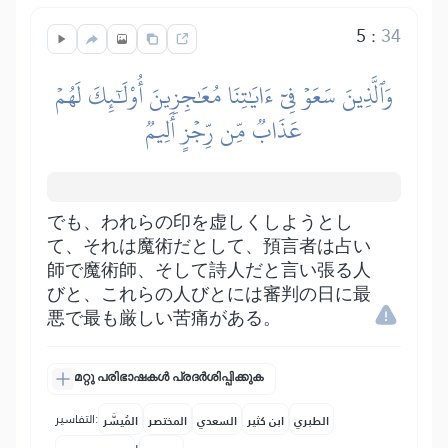
5
:
34
وَٱلَّذِينَ سَعَوۡ فِيٓ ءَايَٰتِنَا مُعَٰجِزِينَ أُوْلَٰٓئِكَ لَهُمۡ
عَذَابٞ مِّن رِّجۡزٍ أَلِيمٞ
でも、われらの印を虚しくしようとし
て、それは魔術だとして、預言者は占い
師で魔術師、そして詩人だと言い張る人
びと、これらの人びとには審判の日に最
悪で最も厳しい苦痛がある。
മറ്റു പരിഭാഷകൾ പ്രദർശിപ്പിക്കുക
التفاسير:
الطبري
ابن كثير
السعدي
المختصر
المُيسَّر