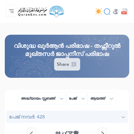
മെയിൻ പേജ്
വിവർത്തനങ്ങളുടെ സൂചിക
Audio
ഡെവലപ്പർമാരുടെ സേവനങ്ങൾ - API
പദ്ധതിയെ പറ്റി
ഞങ്ങളുമായി ബന്ധപ്പെടുക
ഭാഷ
Browse Old Version
വിശുദ്ധ ഖുർആൻ പരിഭാഷ - തഫ്സീറുൽ
മുഖ്തസർ ജാപ്പനീസ് പരിഭാഷ
Share
അദ്ധ്യായം സ്സബഅ്
പേജ്
ആയത്ത്
പേജ് നമ്പർ: 428
サバア章