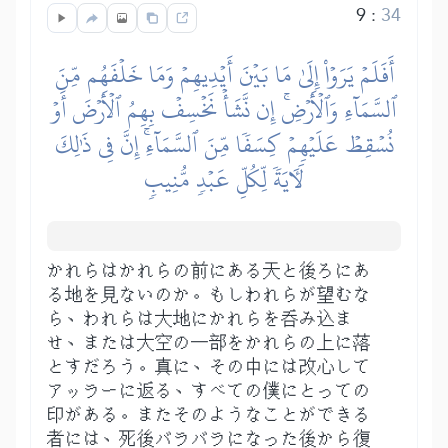
9
:
34
أَفَلَمۡ يَرَوۡاْ إِلَىٰ مَا بَيۡنَ أَيۡدِيهِمۡ وَمَا خَلۡفَهُم مِّنَ
ٱلسَّمَآءِ وَٱلۡأَرۡضِۚ إِن نَّشَأۡ نَخۡسِفۡ بِهِمُ ٱلۡأَرۡضَ أَوۡ
نُسۡقِطۡ عَلَيۡهِمۡ كِسَفٗا مِّنَ ٱلسَّمَآءِۚ إِنَّ فِي ذَٰلِكَ
لَأٓيَةٗ لِّكُلِّ عَبۡدٖ مُّنِيبٖ
かれらはかれらの前にある天と後ろにあ
る地を見ないのか。もしわれらが望むな
ら、われらは大地にかれらを呑み込ま
せ、または大空の一部をかれらの上に落
とすだろう。真に、その中には改心して
アッラーに返る、すべての僕にとっての
印がある。またそのようなことができる
者には、死後バラバラになった後から復