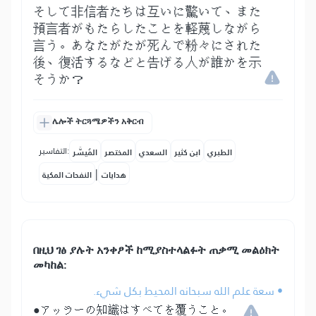
そして非信者たちは互いに驚いて、また
預言者がもたらしたことを軽蔑しながら
言う。あなたがたが死んで粉々にされた
後、復活するなどと告げる人が誰かを示
そうか？
ሌሎች ትርጓሜዎችን አቅርብ
التفاسير:
الطبري
ابن كثير
السعدي
المختصر
المُيسَّر
|
هدايات
النفحات المكية
በዚህ ገፅ ያሉት አንቀፆች ከሚያስተላልፉት ጠቃሚ መልዕክት
መካከል:
• سعة علم الله سبحانه المحيط بكل شيء.
●アッラーの知識はすべてを覆うこと。