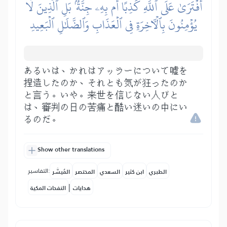
أَفۡتَرَىٰ عَلَى ٱللَّهِ كَذِبًا أَم بِهِۦ جِنَّةُۢۗ بَلِ ٱلَّذِينَ لَا
يُؤۡمِنُونَ بِٱلۡأٓخِرَةِ فِي ٱلۡعَذَابِ وَٱلضَّلَٰلِ ٱلۡبَعِيدِ
あるいは、かれはアッラーについて嘘を
捏造したのか、それとも気が狂ったのか
と言う。いや。来世を信じない人びと
は、審判の日の苦痛と酷い迷いの中にい
るのだ。
Show other translations
التفاسير:
الطبري
ابن كثير
السعدي
المختصر
المُيسَّر
|
هدايات
النفحات المكية