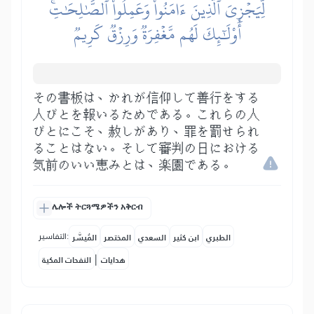
لِّيَجۡزِيَ ٱلَّذِينَ ءَامَنُواْ وَعَمِلُواْ ٱلصَّٰلِحَٰتِۚ
أُوْلَٰٓئِكَ لَهُم مَّغۡفِرَةٞ وَرِزۡقٞ كَرِيمٞ
その書板は、かれが信仰して善行をする
人びとを報いるためである。これらの人
びとにこそ、赦しがあり、罪を罰せられ
ることはない。そして審判の日における
気前のいい恵みとは、楽園である。
ሌሎች ትርጓሜዎችን አቅርብ
التفاسير:
الطبري
ابن كثير
السعدي
المختصر
المُيسَّر
|
هدايات
النفحات المكية