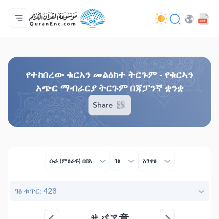
ዋና ማውጫ
የትርጉሞች ማውጫ
Audio
የአዘማኞች አገልግሎቶች - API
በስራው እቅዱ (በፕሮጀክቱ) ዙሪያ
እኛን ያግኙ!
ቋንቋ
Browse Old Version
የተከበረው ቁርአን መልዕክተ ትርጉም - የቁርኣን
አጭር ማብራርያ ትርጉም በጃፓንኛ ቋንቋ
Share
ሱራ (ምዕራፍ) ሰበእ
ገፅ
አንቀፅ
ገፅ ቁጥር: 428
サバア章