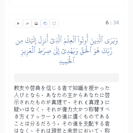
6
:
34
وَيَرَى ٱلَّذِينَ أُوتُواْ ٱلۡعِلۡمَ ٱلَّذِيٓ أُنزِلَ إِلَيۡكَ مِن
رَّبِّكَ هُوَ ٱلۡحَقَّ وَيَهۡدِيٓ إِلَىٰ صِرَٰطِ ٱلۡعَزِيزِ
ٱلۡحَمِيدِ
教友や啓典を信じる者で知識を授かった
人びとなら、あなたの主からあなたに啓
示されたものが真理で、それ（真理）に
疑いはなく、それが偉力大かつ称賛すべ
き方（アッラー）の道に導くものである
ことは分るだろう。その道を支配する者
はなく、それは現世と来世において、称