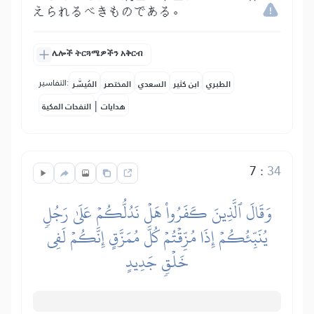
えられるべきものである。
ሌሎች ትርጓሜዎችን አቅርብ
التفاسير:
الطبري
ابن كثير
السعدي
المختصر
المُيسَّر
|
هدايات
النفحات المكية
7
:
34
وَقَالَ ٱلَّذِينَ كَفَرُواْ هَلۡ نَدُلُّكُمۡ عَلَىٰ رَجُلٖ
يُنَبِّئُكُمۡ إِذَا مُزِّقۡتُمۡ كُلَّ مُمَزَّقٍ إِنَّكُمۡ لَفِي
خَلۡقٖ جَدِيدٍ