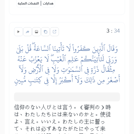
|
هدايات
النفحات المكية
3
:
34
وَقَالَ ٱلَّذِينَ كَفَرُواْ لَا تَأۡتِينَا ٱلسَّاعَةُۖ قُلۡ بَلَىٰ
وَرَبِّي لَتَأۡتِيَنَّكُمۡ عَٰلِمِ ٱلۡغَيۡبِۖ لَا يَعۡزُبُ عَنۡهُ
مِثۡقَالُ ذَرَّةٖ فِي ٱلسَّمَٰوَٰتِ وَلَا فِي ٱلۡأَرۡضِ وَلَآ
أَصۡغَرُ مِن ذَٰلِكَ وَلَآ أَكۡبَرُ إِلَّا فِي كِتَٰبٖ مُّبِينٖ
信仰のない人びとは言う。（審判の）時
は、わたしたちには来ないのかと。使徒
よ、言え。いいえ。わたしの主に誓っ
て、それは必ずあなたがたにやって来