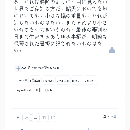
る。かれは時間のように、目に見えない
世界もご存知の方だ。諸天においても地
においても、小さな蟻の重量も、かれが
知らないものはない。またそれより小さ
いものも、大きいものも、最後の審判の
日まで生起するあらゆる事柄が、明瞭な
保管された書板に記されないものはな
い。
ሌሎች ትርጓሜዎችን አቅርብ
التفاسير:
الطبري
ابن كثير
السعدي
المختصر
المُيسَّر
|
هدايات
النفحات المكية
4
:
34