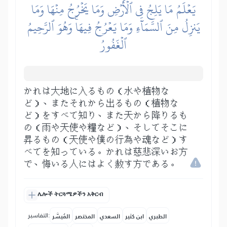
يَعۡلَمُ مَا يَلِجُ فِي ٱلۡأَرۡضِ وَمَا يَخۡرُجُ مِنۡهَا وَمَا
يَنزِلُ مِنَ ٱلسَّمَآءِ وَمَا يَعۡرُجُ فِيهَاۚ وَهُوَ ٱلرَّحِيمُ
ٱلۡغَفُورُ
かれは大地に入るもの（水や植物な
ど）、またそれから出るもの（植物な
ど）をすべて知り、また天から降りるも
の（雨や天使や糧など）、そしてそこに
昇るもの（天使や僕の行為や魂など）す
べてを知っている。かれは慈悲深いお方
で、悔いる人にはよく赦す方である。
ሌሎች ትርጓሜዎችን አቅርብ
التفاسير:
الطبري
ابن كثير
السعدي
المختصر
المُيسَّر