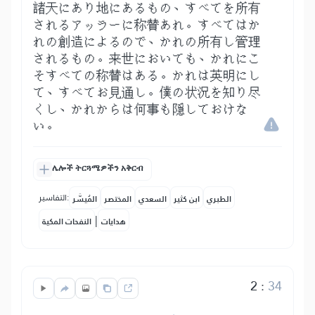
諸天にあり地にあるもの、すべてを所有
されるアッラーに称賛あれ。すべてはか
れの創造によるので、かれの所有し管理
されるもの。来世においても、かれにこ
そすべての称賛はある。かれは英明にし
て、すべてお見通し。僕の状況を知り尽
くし、かれからは何事も隠しておけな
い。
ሌሎች ትርጓሜዎችን አቅርብ
التفاسير:
الطبري
ابن كثير
السعدي
المختصر
المُيسَّر
|
هدايات
النفحات المكية
2
:
34