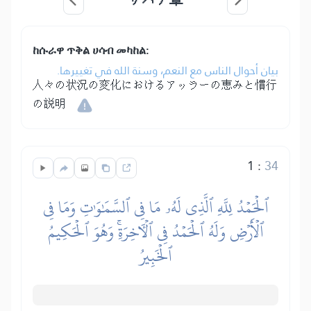
ከሱራዋ ጥቅል ሀሳብ መካከል:
بيان أحوال الناس مع النعم، وسنة الله في تغييرها.
人々の状況の変化におけるアッラーの恵みと慣行
の説明
1
:
34
ٱلۡحَمۡدُ لِلَّهِ ٱلَّذِي لَهُۥ مَا فِي ٱلسَّمَٰوَٰتِ وَمَا فِي
ٱلۡأَرۡضِ وَلَهُ ٱلۡحَمۡدُ فِي ٱلۡأٓخِرَةِۚ وَهُوَ ٱلۡحَكِيمُ
ٱلۡخَبِيرُ