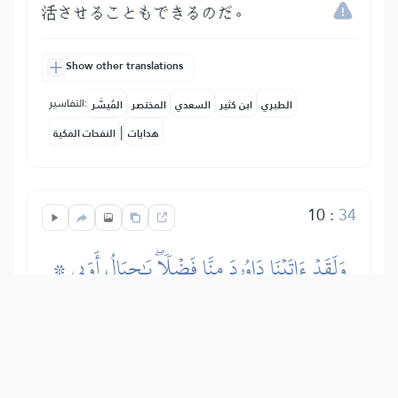
活させることもできるのだ。
Show other translations
التفاسير:
الطبري
ابن كثير
السعدي
المختصر
المُيسَّر
|
هدايات
النفحات المكية
10
:
34
۞ وَلَقَدۡ ءَاتَيۡنَا دَاوُۥدَ مِنَّا فَضۡلٗاۖ يَٰجِبَالُ أَوِّبِي
مَعَهُۥ وَٱلطَّيۡرَۖ وَأَلَنَّا لَهُ ٱلۡحَدِيدَ
確かに、われらはダーウードに恩恵と王