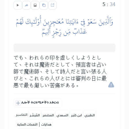
5
:
34
وَٱلَّذِينَ سَعَوۡ فِيٓ ءَايَٰتِنَا مُعَٰجِزِينَ أُوْلَٰٓئِكَ لَهُمۡ
عَذَابٞ مِّن رِّجۡزٍ أَلِيمٞ
でも、われらの印を虚しくしようとし
て、それは魔術だとして、預言者は占い
師で魔術師、そして詩人だと言い張る人
びと、これらの人びとには審判の日に最
悪で最も厳しい苦痛がある。
ሌሎች ትርጓሜዎችን አቅርብ
التفاسير:
الطبري
ابن كثير
السعدي
المختصر
المُيسَّر
|
هدايات
النفحات المكية