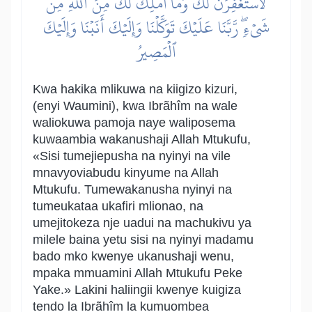
لَأَسۡتَغۡفِرَنَّ لَكَ وَمَآ أَمۡلِكُ لَكَ مِنَ ٱللَّهِ مِن
شَيۡءٖۖ رَّبَّنَا عَلَيۡكَ تَوَكَّلۡنَا وَإِلَيۡكَ أَنَبۡنَا وَإِلَيۡكَ
ٱلۡمَصِيرُ
Kwa hakika mlikuwa na kiigizo kizuri,
(enyi Waumini), kwa Ibrãhîm na wale
waliokuwa pamoja naye waliposema
kuwaambia wakanushaji Allah Mtukufu,
«Sisi tumejiepusha na nyinyi na vile
mnavyoviabudu kinyume na Allah
Mtukufu. Tumewakanusha nyinyi na
tumeukataa ukafiri mlionao, na
umejitokeza nje uadui na machukivu ya
milele baina yetu sisi na nyinyi madamu
bado mko kwenye ukanushaji wenu,
mpaka mmuamini Allah Mtukufu Peke
Yake.» Lakini haliingii kwenye kuigiza
tendo la Ibrãhîm la kumuombea