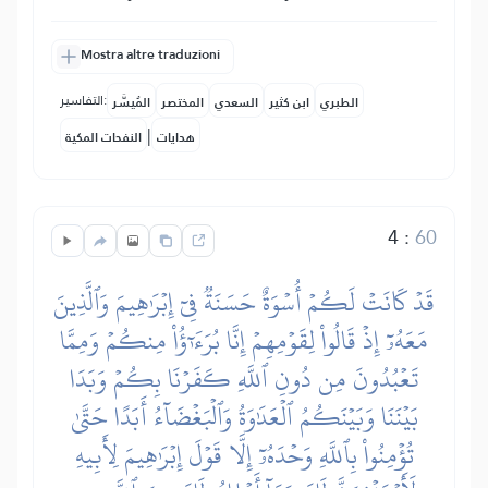
Mostra altre traduzioni
التفاسير:
الطبري
ابن كثير
السعدي
المختصر
المُيسَّر
|
هدايات
النفحات المكية
4
:
60
قَدۡ كَانَتۡ لَكُمۡ أُسۡوَةٌ حَسَنَةٞ فِيٓ إِبۡرَٰهِيمَ وَٱلَّذِينَ
مَعَهُۥٓ إِذۡ قَالُواْ لِقَوۡمِهِمۡ إِنَّا بُرَءَٰٓؤُاْ مِنكُمۡ وَمِمَّا
تَعۡبُدُونَ مِن دُونِ ٱللَّهِ كَفَرۡنَا بِكُمۡ وَبَدَا
بَيۡنَنَا وَبَيۡنَكُمُ ٱلۡعَدَٰوَةُ وَٱلۡبَغۡضَآءُ أَبَدًا حَتَّىٰ
تُؤۡمِنُواْ بِٱللَّهِ وَحۡدَهُۥٓ إِلَّا قَوۡلَ إِبۡرَٰهِيمَ لِأَبِيهِ