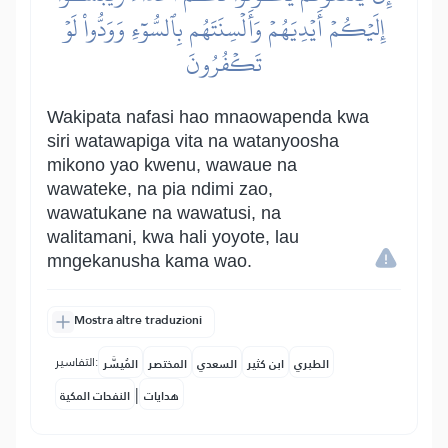
إِلَيۡكُمۡ أَيۡدِيَهُمۡ وَأَلۡسِنَتَهُم بِٱلسُّوٓءِ وَوَدُّواْ لَوۡ
تَكۡفُرُونَ
Wakipata nafasi hao mnaowapenda kwa
siri watawapiga vita na watanyoosha
mikono yao kwenu, wawaue na
wawateke, na pia ndimi zao,
wawatukane na wawatusi, na
walitamani, kwa hali yoyote, lau
mngekanusha kama wao.
Mostra altre traduzioni
التفاسير:
الطبري
ابن كثير
السعدي
المختصر
المُيسَّر
|
هدايات
النفحات المكية