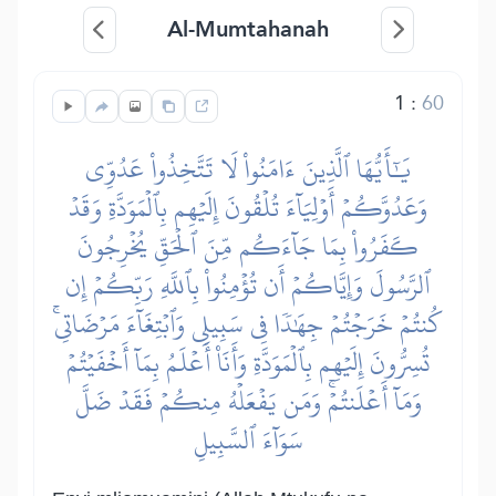
Al-Mumtahanah
1
:
60
يَٰٓأَيُّهَا ٱلَّذِينَ ءَامَنُواْ لَا تَتَّخِذُواْ عَدُوِّي
وَعَدُوَّكُمۡ أَوۡلِيَآءَ تُلۡقُونَ إِلَيۡهِم بِٱلۡمَوَدَّةِ وَقَدۡ
كَفَرُواْ بِمَا جَآءَكُم مِّنَ ٱلۡحَقِّ يُخۡرِجُونَ
ٱلرَّسُولَ وَإِيَّاكُمۡ أَن تُؤۡمِنُواْ بِٱللَّهِ رَبِّكُمۡ إِن
كُنتُمۡ خَرَجۡتُمۡ جِهَٰدٗا فِي سَبِيلِي وَٱبۡتِغَآءَ مَرۡضَاتِيۚ
تُسِرُّونَ إِلَيۡهِم بِٱلۡمَوَدَّةِ وَأَنَا۠ أَعۡلَمُ بِمَآ أَخۡفَيۡتُمۡ
وَمَآ أَعۡلَنتُمۡۚ وَمَن يَفۡعَلۡهُ مِنكُمۡ فَقَدۡ ضَلَّ
سَوَآءَ ٱلسَّبِيلِ