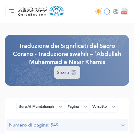
Home
Indice traduzioni
Audio
Servizi per sviluppatori - API
Sul progetto
Contattaci
Lingua
Browse Old Version
Traduzione dei Significati del Sacro
Corano - Traduzione swahili – ʿAbdullah
Muḥammad e Naṣir Khamis
Share
Sura Al-Mumtahanah
Pagina
Versetto
Numero di pagina: 549