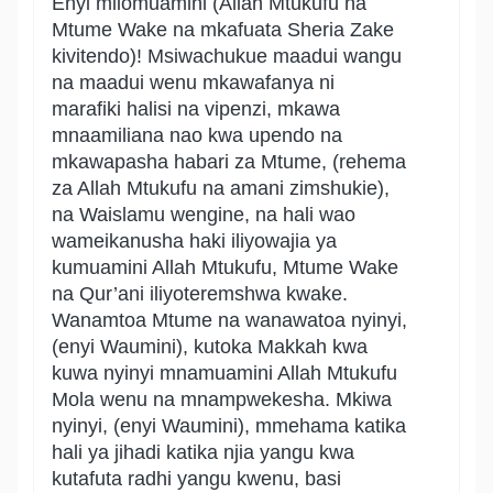
Enyi mliomuamini (Allah Mtukufu na
Mtume Wake na mkafuata Sheria Zake
kivitendo)! Msiwachukue maadui wangu
na maadui wenu mkawafanya ni
marafiki halisi na vipenzi, mkawa
mnaamiliana nao kwa upendo na
mkawapasha habari za Mtume, (rehema
za Allah Mtukufu na amani zimshukie),
na Waislamu wengine, na hali wao
wameikanusha haki iliyowajia ya
kumuamini Allah Mtukufu, Mtume Wake
na Qur’ani iliyoteremshwa kwake.
Wanamtoa Mtume na wanawatoa nyinyi,
(enyi Waumini), kutoka Makkah kwa
kuwa nyinyi mnamuamini Allah Mtukufu
Mola wenu na mnampwekesha. Mkiwa
nyinyi, (enyi Waumini), mmehama katika
hali ya jihadi katika njia yangu kwa
kutafuta radhi yangu kwenu, basi