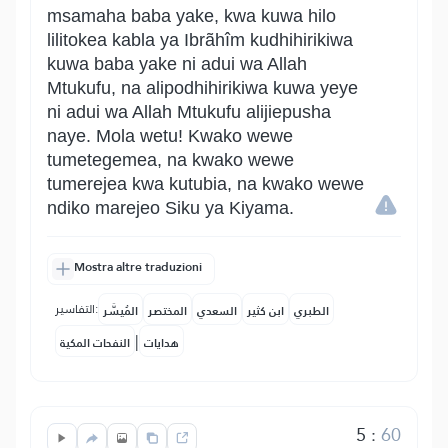
msamaha baba yake, kwa kuwa hilo
lilitokea kabla ya Ibrãhîm kudhihirikiwa
kuwa baba yake ni adui wa Allah
Mtukufu, na alipodhihirikiwa kuwa yeye
ni adui wa Allah Mtukufu alijiepusha
naye. Mola wetu! Kwako wewe
tumetegemea, na kwako wewe
tumerejea kwa kutubia, na kwako wewe
ndiko marejeo Siku ya Kiyama.
Mostra altre traduzioni
التفاسير:
الطبري
ابن كثير
السعدي
المختصر
المُيسَّر
|
هدايات
النفحات المكية
5
:
60