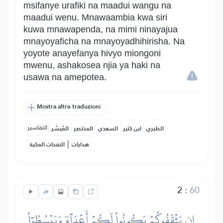
msifanye urafiki na maadui wangu na
maadui wenu. Mnawaambia kwa siri
kuwa mnawapenda, na mimi ninayajua
mnayoyaficha na mnayoyadhihirisha. Na
yoyote anayefanya hivyo miongoni
mwenu, ashakosea njia ya haki na
usawa na amepotea.
Mostra altre traduzioni
التفاسير:
الطبري
ابن كثير
السعدي
المختصر
المُيسَّر
|
هدايات
النفحات المكية
2
:
60
إِن يَثۡقَفُوكُمۡ يَكُونُواْ لَكُمۡ أَعۡدَآءٗ وَيَبۡسُطُوٓاْ