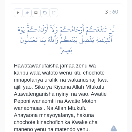
3
:
60
لَن تَنفَعَكُمۡ أَرۡحَامُكُمۡ وَلَآ أَوۡلَٰدُكُمۡۚ يَوۡمَ
ٱلۡقِيَٰمَةِ يَفۡصِلُ بَيۡنَكُمۡۚ وَٱللَّهُ بِمَا تَعۡمَلُونَ
بَصِيرٞ
Hawatawanufaisha jamaa zenu wa
karibu wala watoto wenu kitu chochote
mnapofanya urafiki na wakanushaji kwa
ajili yao. Siku ya Kiyama Allah Mtukufu
Atawatenganisha nyinyi na wao, Awatie
Peponi wanaomtii na Awatie Motoni
wanaomuasi. Na Allah Mtukufu
Anayaona mnayoyafanya, hakuna
chochote kinachofichika Kwake cha
maneno yenu na matendo yenu.