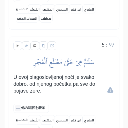
التفاسير:
الطبري
ابن كثير
السعدي
المختصر
المُيسَّر
|
هدايات
النفحات المكية
5
:
97
سَلَٰمٌ هِيَ حَتَّىٰ مَطۡلَعِ ٱلۡفَجۡرِ
U ovoj blagoslovljenoj noći je svako
dobro, od njenog početka pa sve do
pojave zore.
他の対訳を表示
التفاسير:
الطبري
ابن كثير
السعدي
المختصر
المُيسَّر