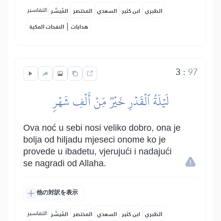
التفاسير:
الطبري
ابن كثير
السعدي
المختصر
المُيسَّر
|
هدايات
النفحات المكية
3
:
97
لَيۡلَةُ ٱلۡقَدۡرِ خَيۡرٞ مِّنۡ أَلۡفِ شَهۡرٖ
Ova noć u sebi nosi veliko dobro, ona je
bolja od hiljadu mjeseci onome ko je
provede u ibadetu, vjerujući i nadajući
se nagradi od Allaha.
他の対訳を表示
التفاسير:
الطبري
ابن كثير
السعدي
المختصر
المُيسَّر