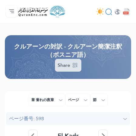
ホーム
対訳の目次
Audio
開発者向け提供サービス - API
事業内容
お問い合わせ
言語
Browse Old Version
クルアーンの対訳 - クルアーン簡潔注釈
（ボスニア語）
Share
章 誉れの夜章
ページ
節
ページ番号: 598
El-Kadr