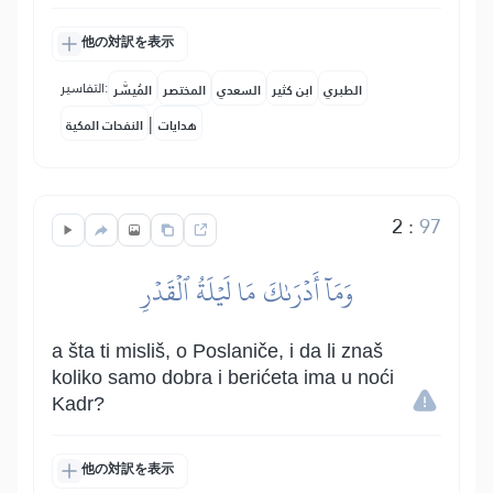
他の対訳を表示
التفاسير:
الطبري
ابن كثير
السعدي
المختصر
المُيسَّر
|
هدايات
النفحات المكية
2
:
97
وَمَآ أَدۡرَىٰكَ مَا لَيۡلَةُ ٱلۡقَدۡرِ
a šta ti misliš, o Poslaniče, i da li znaš
koliko samo dobra i berićeta ima u noći
Kadr?
他の対訳を表示