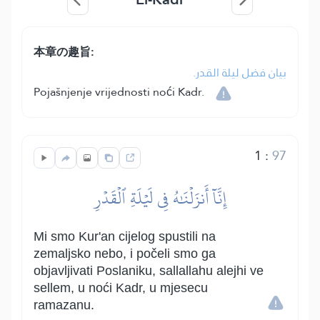
本章の趣旨:
بيان فضل ليلة القدر.
Pojašnjenje vrijednosti noći Kadr.
1
:
97
إِنَّآ أَنزَلۡنَٰهُ فِي لَيۡلَةِ ٱلۡقَدۡرِ
Mi smo Kur'an cijelog spustili na
zemaljsko nebo, i počeli smo ga
objavljivati Poslaniku, sallallahu alejhi ve
sellem, u noći Kadr, u mjesecu
ramazanu.