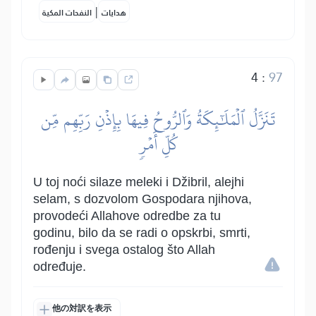
|
هدايات
النفحات المكية
4
:
97
تَنَزَّلُ ٱلۡمَلَٰٓئِكَةُ وَٱلرُّوحُ فِيهَا بِإِذۡنِ رَبِّهِم مِّن
كُلِّ أَمۡرٖ
U toj noći silaze meleki i Džibril, alejhi
selam, s dozvolom Gospodara njihova,
provodeći Allahove odredbe za tu
godinu, bilo da se radi o opskrbi, smrti,
rođenju i svega ostalog što Allah
određuje.
他の対訳を表示