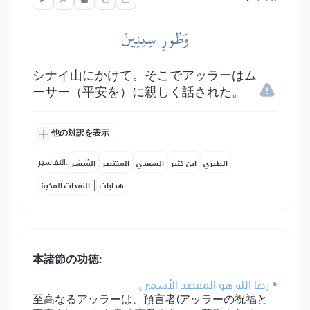
وَطُورِ سِينِينَ
シナイ山にかけて。そこでアッラーはム
ーサー（平安を）に親しく話された。
他の対訳を表示
التفاسير:
الطبري
ابن كثير
السعدي
المختصر
المُيسَّر
|
هدايات
النفحات المكية
本諸節の功徳:
• رضا الله هو المقصد الأسمى.
至高なるアッラーは、預言者(アッラーの祝福と