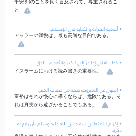
平安を)のことを良く言及されて、尊重されるこ
と
• أهمية القراءة والكتابة في الإسلام.
アッラーの満悦は、最も高尚な目的である。
• خطر الغنى إذا جرّ إلى الكبر والبُعد عن الحق.
イスラームにおける読み書きの重要性。
• النهي عن المعروف صفة من صفات الكفر.
富裕はそれが慢心に導くならば、危険である。そ
れは真実から遠ざかることでもある。
• إكرام الله تعالى نبيه صلى الله عليه وسلم بأن رفع له
ذكره.