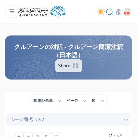
ホーム
対訳の目次
Audio
開発者向け提供サービス - API
事業内容
お問い合わせ
言語
Browse Old Version
クルアーンの対訳 - クルアーン簡潔注釈
（日本語）
Share
章 無花果章
ページ
節
ページ番号: 597
2
:
95