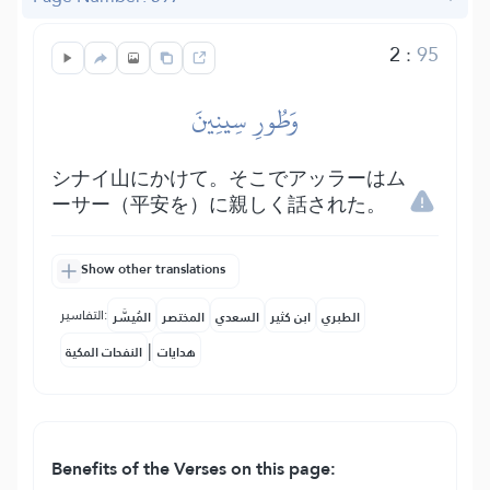
2
:
95
وَطُورِ سِينِينَ
シナイ山にかけて。そこでアッラーはム
ーサー（平安を）に親しく話された。
Show other translations
التفاسير:
الطبري
ابن كثير
السعدي
المختصر
المُيسَّر
|
هدايات
النفحات المكية
Benefits of the Verses on this page: