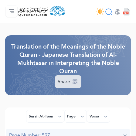
Home
Index of Translations
Audio
Developers' Services - API
About
Contact Us
Language
Browse Old Version
Translation of the Meanings of the Noble
Quran - Japanese Translation of Al-
Mukhtasar in Interpreting the Noble
Quran
Share
Surah At-Teen
Page
Verse
Page Number: 597