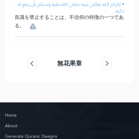
• إكرام الله تعالى نبيه صلى الله عليه وسلم بأن رفع له
ذكره.
良識を禁止することは、不信仰の特徴の一つであ
る。
無花果章
Home
About
Generate Quranic Designs