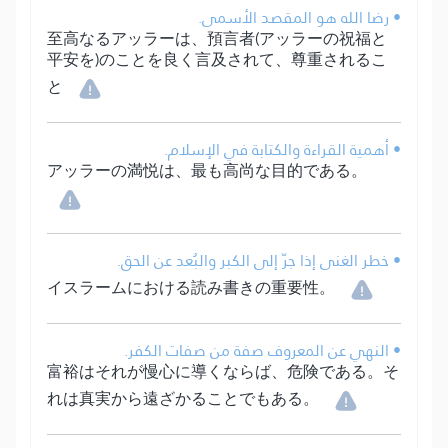
• رضا الله هو المقصد الأسمى.
至高なるアッラーは、預言者(アッラーの祝福と
平安を)のことを良く言及されて、尊重されるこ
と
• أهمية القراءة والكتابة في الإسلام.
アッラーの満悦は、最も高尚な目的である。
• خطر الغنى إذا جرّ إلى الكبر والبُعد عن الحق.
イスラームにおける読み書きの重要性。
• النهي عن المعروف صفة من صفات الكفر.
富裕はそれが慢心に導くならば、危険である。そ
れは真実から遠ざかることでもある。