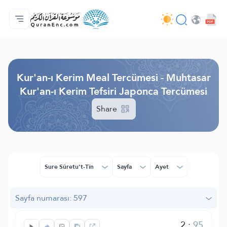
Anasayfa
Mealler Fihristi
Audio
Geliştirici Hizmetleri - API
Proje Hakkında
Biz bilen hab
Geçerli dil
Browse Old Version
Kur'an-ı Kerim Meal Tercümesi - Muhtasar
Kur'an-ı Kerim Tefsiri Japonca Tercümesi
Share
Sure Sûretu't-Tîn
Sayfa
Ayet
Sayfa numarası: 597
2
:
95