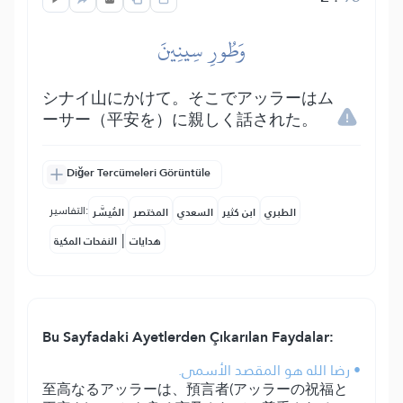
وَطُورِ سِينِينَ
シナイ山にかけて。そこでアッラーはム
ーサー（平安を）に親しく話された。
Diğer Tercümeleri Görüntüle
التفاسير:
الطبري
ابن كثير
السعدي
المختصر
المُيسَّر
|
هدايات
النفحات المكية
Bu Sayfadaki Ayetlerden Çıkarılan Faydalar:
• رضا الله هو المقصد الأسمى.
至高なるアッラーは、預言者(アッラーの祝福と