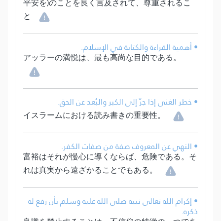
平安を)のことを良く言及されて、尊重されるこ
と
• أهمية القراءة والكتابة في الإسلام.
アッラーの満悦は、最も高尚な目的である。
• خطر الغنى إذا جرّ إلى الكبر والبُعد عن الحق.
イスラームにおける読み書きの重要性。
• النهي عن المعروف صفة من صفات الكفر.
富裕はそれが慢心に導くならば、危険である。そ
れは真実から遠ざかることでもある。
• إكرام الله تعالى نبيه صلى الله عليه وسلم بأن رفع له
ذكره.