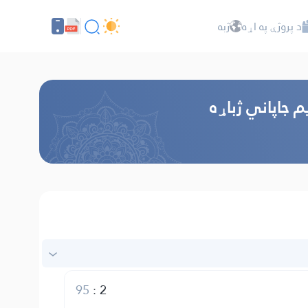
د پروژې په اړه
ژبه
م جاپاني ژباړه
95
:
2