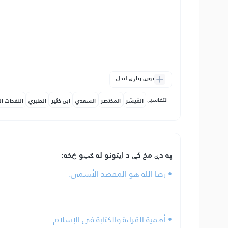
نورې ژباړې لیدل
التفاسير:
المُيسَّر
المختصر
السعدي
ابن كثير
الطبري
النفحات ال
په دې مخ کې د ایتونو له ګټو څخه:
• رضا الله هو المقصد الأسمى.
• أهمية القراءة والكتابة في الإسلام.