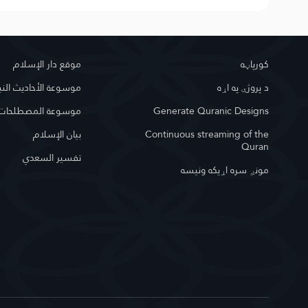
کور‌پاڼه
موقع دار الإسلام
د پروژې په اړه
موسوعة الأحاديث النب
Generate Quranic Designs
موسوعة المصطلحات ا
Continuous streaming of the
بيان الإسلام
Quran
تفسير السعدي
مونږ سره اړیکه ونیسه