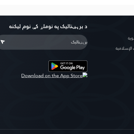
د برېښنالیک په نوملړ کې نوم لیکنه
وية
لإسلامية