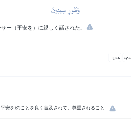
وَطُورِ سِينِينَ
ーサー（平安を）に親しく話された。
|
مكية
هدايات
と平安を)のことを良く言及されて、尊重されること