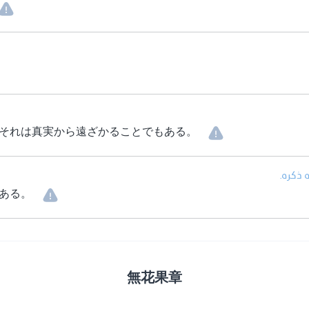
それは真実から遠ざかることでもある。
 ذكره.
ある。
無花果章