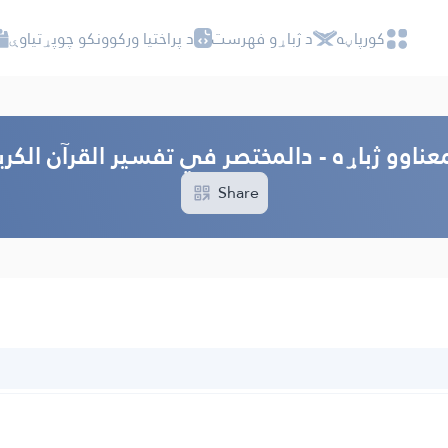
کور‌پاڼه
د ژباړو فهرست
د پراختیا ورکوونکو چوپړتیاوې
عناوو ژباړه - دالمختصر في تفسير القرآن الكري
Share