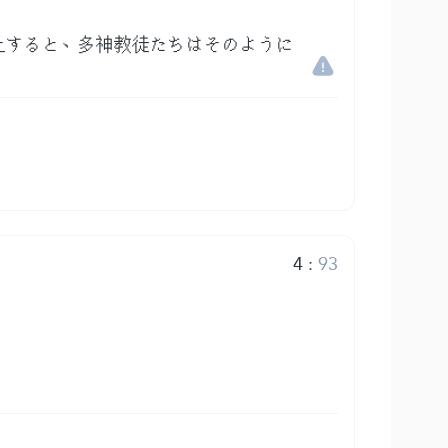
止すると、多神教徒たちはそのように
4
:
93