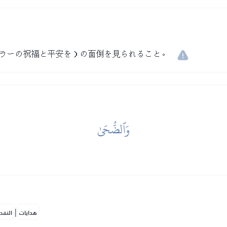
ラーの祝福と平安を）の面倒を見られること。
وَٱلضُّحَىٰ
|
هدايات
النفح