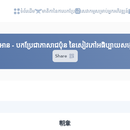
ទំព័រ​ដេីម
មាតិកានៃការបកប្រែ
សេវាកម្មសម្រាប់អ្នកអភិវឌ្ឍន៍
គួរអាន - បកប្រែជាភាសាជប៉ុន នៃសៀវភៅអធិប្បាយសង្ខ
Share
朝章