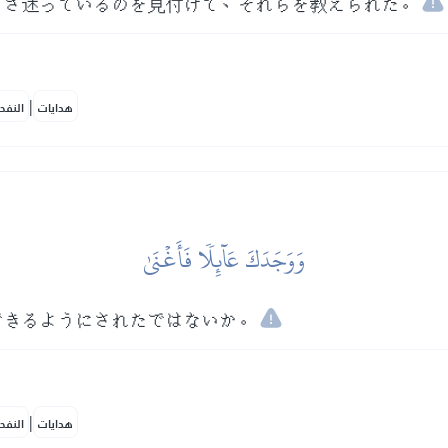
、さ迷っているのを見付けて、それらを教えられた。
|
هدايات
النفح
وَوَجَدَكَ عَآئِلٗا فَأَغۡنَىٰ
できるようにされたではないか。
|
هدايات
النفح