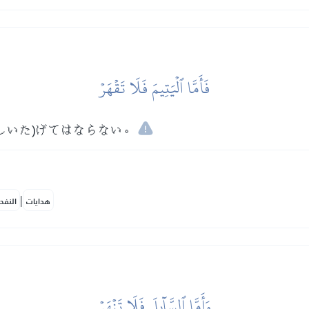
فَأَمَّا ٱلۡيَتِيمَ فَلَا تَقۡهَرۡ
しいた)げてはならない。
|
هدايات
النفح
وَأَمَّا ٱلسَّآئِلَ فَلَا تَنۡهَرۡ