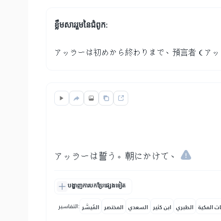
ខ្លឹមសាររួមនៃជំពូក:
アッラーは初めから終わりまで、預言者（アッ
アッラーは誓う。朝にかけて、
បង្ហាញការបកប្រែផ្សេងទៀត
التفاسير:
ات المكية
الطبري
ابن كثير
السعدي
المختصر
المُيسَّر