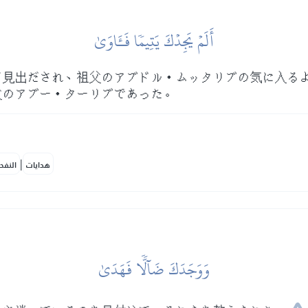
أَلَمۡ يَجِدۡكَ يَتِيمٗا فَـَٔاوَىٰ
て見出だされ、祖父のアブドル・ムッタリブの気に入る
父のアブー・ターリブであった。
|
هدايات
النفح
وَوَجَدَكَ ضَآلّٗا فَهَدَىٰ