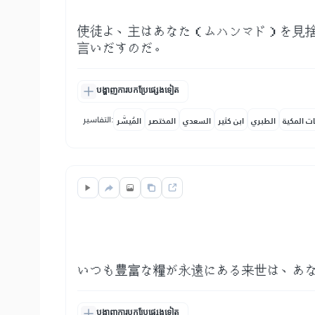
使徒よ、主はあなた（ムハンマド）を見
言いだすのだ。
បង្ហាញការបកប្រែផ្សេងទៀត
التفاسير:
ات المكية
الطبري
ابن كثير
السعدي
المختصر
المُيسَّر
いつも豊富な糧が永遠にある来世は、あ
បង្ហាញការបកប្រែផ្សេងទៀត