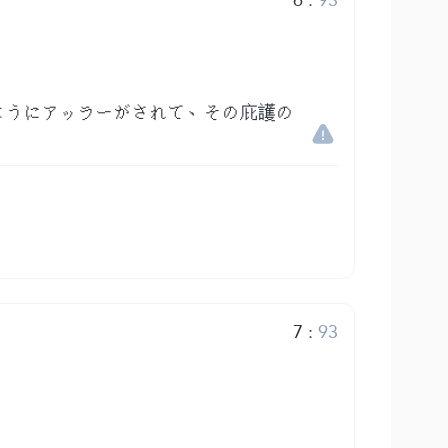
ようにアッラーがされて、その庇護の
7
:
93