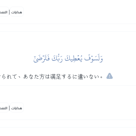
|
هدايات
النفح
وَلَسَوۡفَ يُعۡطِيكَ رَبُّكَ فَتَرۡضَىٰٓ
けられて、あなた方は満足するに違いない。
|
هدايات
النفح