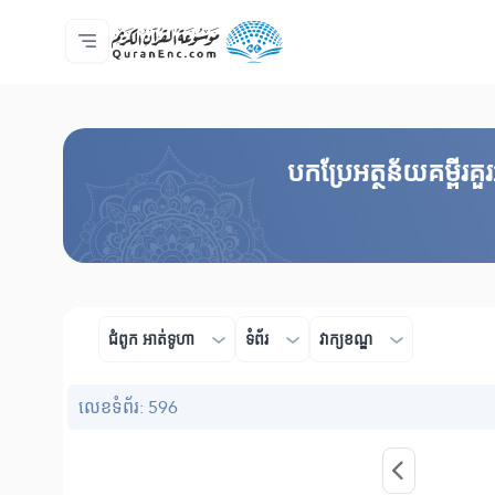
ទំព័រ​ដេីម
មាតិកានៃការបកប្រែ
Audio
សេវាកម្មសម្រាប់អ្នកអភិវឌ្ឍន៍ - API
អំពី​គម្រោង
ទំនាក់ទំងមកកាន់យើងខ្ញុំ
ភាសា
Browse Old Version
បកប្រែអត្ថន័យគម្ពីរ
ជំពូក​ អាត់ទូហា
ទំព័រ
វាក្យខណ្ឌ
លេខ​ទំព័រ: 596