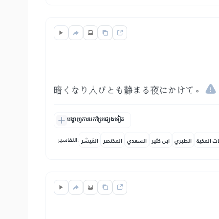
暗くなり人びとも静まる夜にかけて。
បង្ហាញការបកប្រែផ្សេងទៀត
التفاسير:
ات المكية
الطبري
ابن كثير
السعدي
المختصر
المُيسَّر