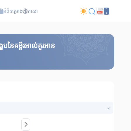
អំពី​គម្រោង
ភាសា
េបនៃគម្ពីរអាល់គួរអាន