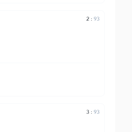
2
:
93
3
:
93