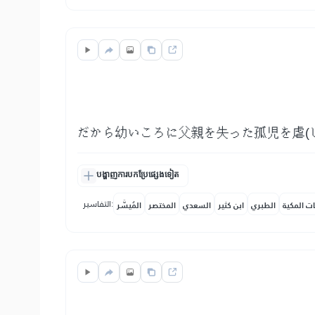
だから幼いころに父親を失った孤児を虐(
បង្ហាញការបកប្រែផ្សេងទៀត
التفاسير:
ات المكية
الطبري
ابن كثير
السعدي
المختصر
المُيسَّر