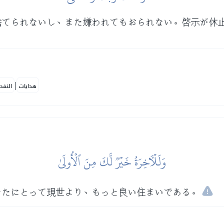
捨てられないし、また嫌われてもおられない。啓示が休
|
هدايات
النفح
وَلَلۡأٓخِرَةُ خَيۡرٞ لَّكَ مِنَ ٱلۡأُولَىٰ
なたにとって現世より、もっと良い住まいである。