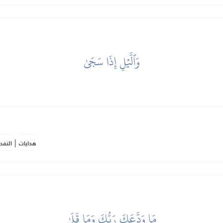
وَٱلَّيۡلِ إِذَا سَجَىٰ
|
هدايات
النفح
مَا وَدَّعَكَ رَبُّكَ وَمَا قَلَىٰ