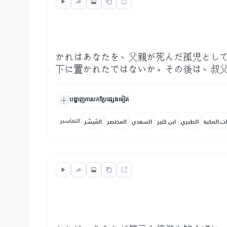
かれはあなたを、父親が死んだ孤児とし
下に置かれたではないか。その後は、叔
បង្ហាញការបកប្រែផ្សេងទៀត
التفاسير:
ات المكية
الطبري
ابن كثير
السعدي
المختصر
المُيسَّر