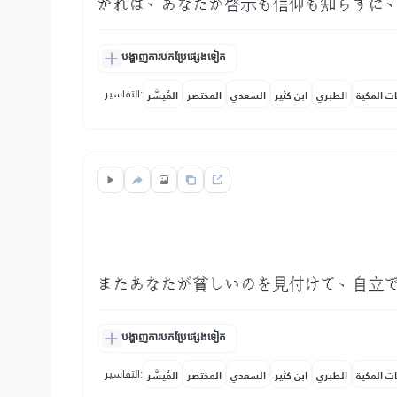
かれは、あなたが啓示も信仰も知らずに
បង្ហាញការបកប្រែផ្សេងទៀត
التفاسير:
ات المكية
الطبري
ابن كثير
السعدي
المختصر
المُيسَّر
またあなたが貧しいのを見付けて、自立
បង្ហាញការបកប្រែផ្សេងទៀត
التفاسير:
ات المكية
الطبري
ابن كثير
السعدي
المختصر
المُيسَّر