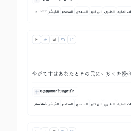
التفاسير:
ات المكية
الطبري
ابن كثير
السعدي
المختصر
المُيسَّر
やがて主はあなたとその民に、多くを授
បង្ហាញការបកប្រែផ្សេងទៀត
التفاسير:
ات المكية
الطبري
ابن كثير
السعدي
المختصر
المُيسَّر