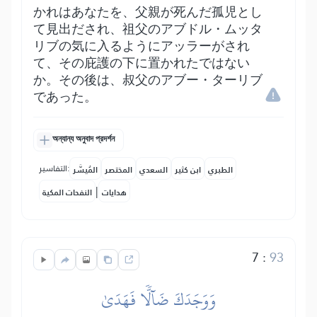
かれはあなたを、父親が死んだ孤児とし
て見出だされ、祖父のアブドル・ムッタ
リブの気に入るようにアッラーがされ
て、その庇護の下に置かれたではない
か。その後は、叔父のアブー・ターリブ
であった。
অন্যান্য অনুবাদ প্রদর্শন
التفاسير:
الطبري
ابن كثير
السعدي
المختصر
المُيسَّر
|
هدايات
النفحات المكية
7
:
93
وَوَجَدَكَ ضَآلّٗا فَهَدَىٰ