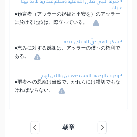
• منزلة النبي صلى الله عليه وسلم عند ربه لا تدانيها
منزلة.
●預言者（アッラーの祝福と平安を）のアッラー
に於ける地位は、際立っている。
• شكر النعم حقّ لله على عبده.
●恵みに対する感謝は、アッラーの僕への権利で
ある。
• وجوب الرحمة بالمستضعفين واللين لهم.
●弱者への恩寵は当然で、かれらには親切でもな
ければならない。
朝章