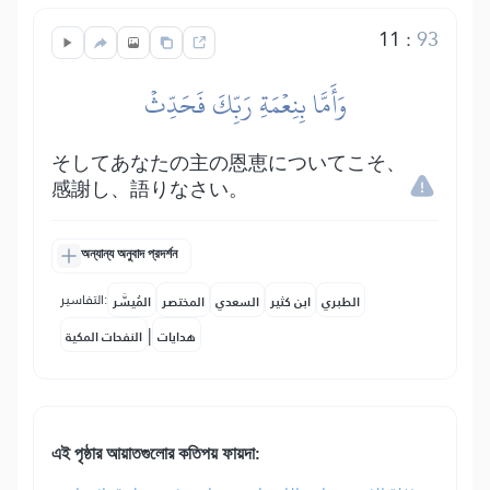
11
:
93
وَأَمَّا بِنِعۡمَةِ رَبِّكَ فَحَدِّثۡ
そしてあなたの主の恩恵についてこそ、
感謝し、語りなさい。
অন্যান্য অনুবাদ প্রদর্শন
التفاسير:
الطبري
ابن كثير
السعدي
المختصر
المُيسَّر
|
هدايات
النفحات المكية
এই পৃষ্ঠার আয়াতগুলোর কতিপয় ফায়দা: