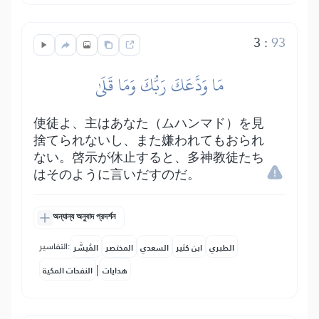
3
:
93
مَا وَدَّعَكَ رَبُّكَ وَمَا قَلَىٰ
使徒よ、主はあなた（ムハンマド）を見
捨てられないし、また嫌われてもおられ
ない。啓示が休止すると、多神教徒たち
はそのように言いだすのだ。
অন্যান্য অনুবাদ প্রদর্শন
التفاسير:
الطبري
ابن كثير
السعدي
المختصر
المُيسَّر
|
هدايات
النفحات المكية