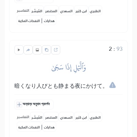
التفاسير:
الطبري
ابن كثير
السعدي
المختصر
المُيسَّر
|
هدايات
النفحات المكية
2
:
93
وَٱلَّيۡلِ إِذَا سَجَىٰ
暗くなり人びとも静まる夜にかけて。
অন্যান্য অনুবাদ প্রদর্শন
التفاسير:
الطبري
ابن كثير
السعدي
المختصر
المُيسَّر
|
هدايات
النفحات المكية