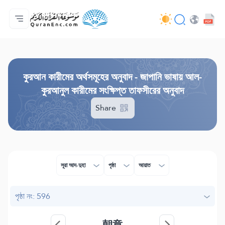
প্রথম পাতা
অনুবাদসমূহের সূচী
Audio
ডেভেলপারদের সেবাসমূহ - API
প্রকল্প সম্পর্কে
আমাদের সাথে যোগাযোগ করুন
ভাষা
Browse Old Version
কুরআন কারীমের অর্থসমূহের অনুবাদ - জাপানি ভাষায় আল-
কুরআনুল কারীমের সংক্ষিপ্ত তাফসীরের অনুবাদ
Share
সূরা আদ-দুহা
পৃষ্ঠা
আয়াত
পৃষ্ঠা নং: 596
朝章