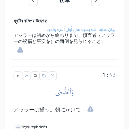
সূরাটির কতিপয় উদ্দেশ্য:
بيان عناية الله بنبيه في أول أمره وآخره.
アッラーは初めから終わりまで、預言者（アッラ
ーの祝福と平安を）の面倒を見られること。
1
:
93
وَٱلضُّحَىٰ
アッラーは誓う。朝にかけて、
অন্যান্য অনুবাদ প্রদর্শন