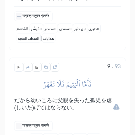
অন্যান্য অনুবাদ প্রদর্শন
التفاسير:
الطبري
ابن كثير
السعدي
المختصر
المُيسَّر
|
هدايات
النفحات المكية
9
:
93
فَأَمَّا ٱلۡيَتِيمَ فَلَا تَقۡهَرۡ
だから幼いころに父親を失った孤児を虐
(しいた)げてはならない。
অন্যান্য অনুবাদ প্রদর্শন