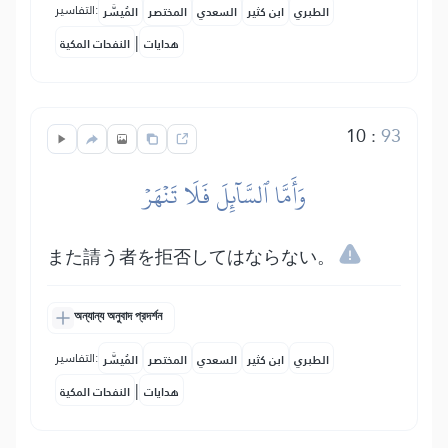
التفاسير:
الطبري
ابن كثير
السعدي
المختصر
المُيسَّر
|
هدايات
النفحات المكية
10
:
93
وَأَمَّا ٱلسَّآئِلَ فَلَا تَنۡهَرۡ
また請う者を拒否してはならない。
অন্যান্য অনুবাদ প্রদর্শন
التفاسير:
الطبري
ابن كثير
السعدي
المختصر
المُيسَّر
|
هدايات
النفحات المكية