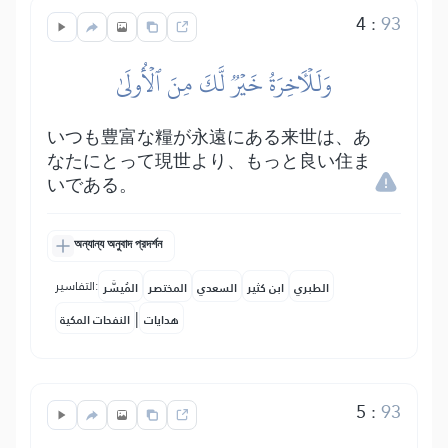
4
:
93
وَلَلۡأٓخِرَةُ خَيۡرٞ لَّكَ مِنَ ٱلۡأُولَىٰ
いつも豊富な糧が永遠にある来世は、あ
なたにとって現世より、もっと良い住ま
いである。
অন্যান্য অনুবাদ প্রদর্শন
التفاسير:
الطبري
ابن كثير
السعدي
المختصر
المُيسَّر
|
هدايات
النفحات المكية
5
:
93