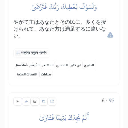
وَلَسَوۡفَ يُعۡطِيكَ رَبُّكَ فَتَرۡضَىٰٓ
やがて主はあなたとその民に、多くを授
けられて、あなた方は満足するに違いな
い。
অন্যান্য অনুবাদ প্রদর্শন
التفاسير:
الطبري
ابن كثير
السعدي
المختصر
المُيسَّر
|
هدايات
النفحات المكية
6
:
93
أَلَمۡ يَجِدۡكَ يَتِيمٗا فَـَٔاوَىٰ