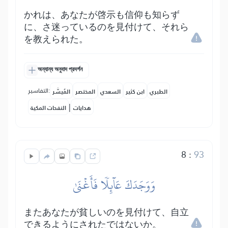
かれは、あなたが啓示も信仰も知らず
に、さ迷っているのを見付けて、それら
を教えられた。
অন্যান্য অনুবাদ প্রদর্শন
التفاسير:
الطبري
ابن كثير
السعدي
المختصر
المُيسَّر
|
هدايات
النفحات المكية
8
:
93
وَوَجَدَكَ عَآئِلٗا فَأَغۡنَىٰ
またあなたが貧しいのを見付けて、自立
できるようにされたではないか。