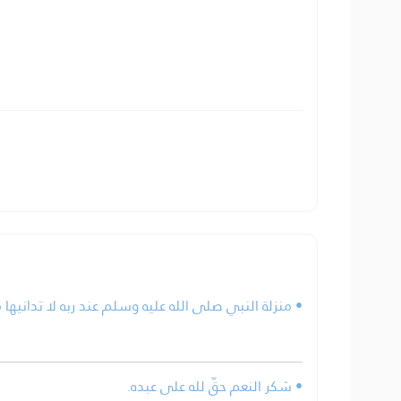
منزلة النبي صلى الله عليه وسلم عند ربه لا تدانيها من.
• شكر النعم حقّ لله على عبده.