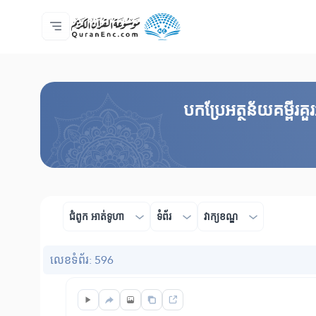
ទំព័រ​ដេីម
មាតិកានៃការបកប្រែ
Audio
សេវាកម្មសម្រាប់អ្នកអភិវឌ្ឍន៍ - API
អំពី​គម្រោង
ទំនាក់ទំងមកកាន់យើងខ្ញុំ
ភាសា
Browse Old Version
បកប្រែអត្ថន័យគម្ពីរ
ជំពូក​ អាត់ទូហា
ទំព័រ
វាក្យខណ្ឌ
លេខ​ទំព័រ: 596