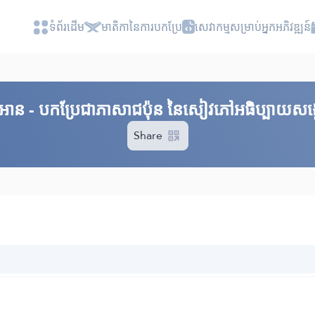
ទំព័រ​ដេីម
មាតិកានៃការបកប្រែ
សេវាកម្មសម្រាប់អ្នកអភិវឌ្ឍន៍
គួរអាន - បកប្រែជាភាសាជប៉ុន នៃសៀវភៅអធិប្បាយសង្ខ
Share