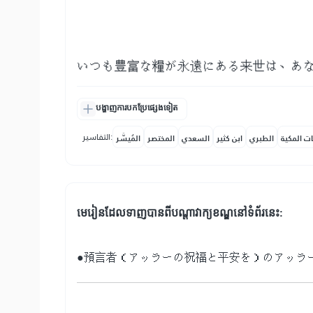
いつも豊富な糧が永遠にある来世は、あ
បង្ហាញការបកប្រែផ្សេងទៀត
التفاسير:
ات المكية
الطبري
ابن كثير
السعدي
المختصر
المُيسَّر
មេរៀនដែលទាញបានពីបណ្តាវាក្យខណ្ឌនៅទំព័រនេះ:
●預言者（アッラーの祝福と平安を）のアッラ