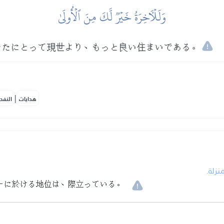
وَلَلۡأٓخِرَةُ خَيۡرٞ لَّكَ مِنَ ٱلۡأُولَىٰ
なたにとって現世より、もっと良い住まいである。
|
هدايات
النفح
• زلة
ーに於ける地位は、際立っている。