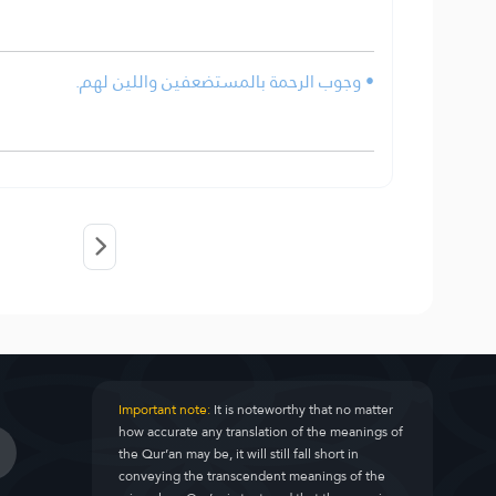
• وجوب الرحمة بالمستضعفين واللين لهم.
Important note:
It is noteworthy that no matter
how accurate any translation of the meanings of
the Qur’an may be, it will still fall short in
conveying the transcendent meanings of the