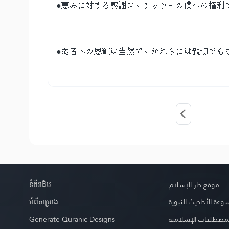
●恵みに対する感謝は、アッラーの僕への権利
●弱者への恩寵は当然で、かれらには親切でも
ទំព័រ​ដេីម
موقع دار الإسلام
អំពី​គម្រោង
عة الأحاديث النبوية
Generate Quranic Designs
مصطلحات الإسلامية