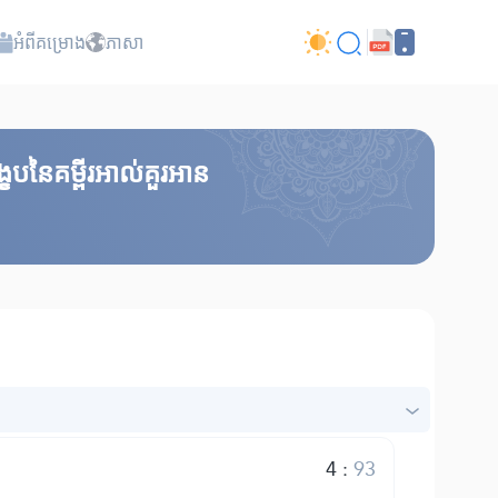
អំពី​គម្រោង
ភាសា
េបនៃគម្ពីរអាល់គួរអាន
4
:
93