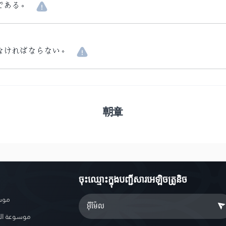
である。
なければならない。
朝章
ចុះឈ្មោះ​ក្នុងបញ្ជីសារអេឡិចត្រូនិច
موسو
موسوعة ال