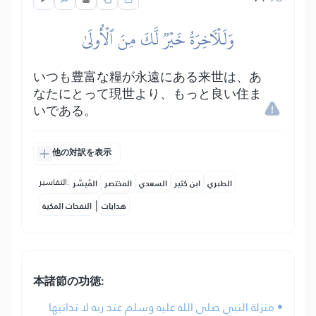
وَلَلۡأٓخِرَةُ خَيۡرٞ لَّكَ مِنَ ٱلۡأُولَىٰ
いつも豊富な糧が永遠にある来世は、あ
なたにとって現世より、もっと良い住ま
いである。
他の対訳を表示
التفاسير:
الطبري
ابن كثير
السعدي
المختصر
المُيسَّر
|
هدايات
النفحات المكية
本諸節の功徳:
• منزلة النبي صلى الله عليه وسلم عند ربه لا تدانيها