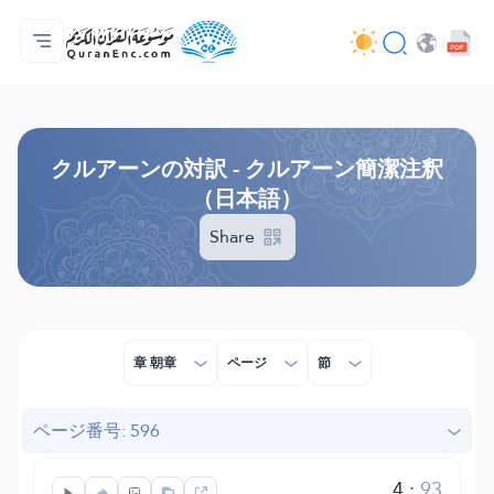
ホーム
対訳の目次
Audio
開発者向け提供サービス - API
事業内容
お問い合わせ
言語
Browse Old Version
クルアーンの対訳 - クルアーン簡潔注釈
（日本語）
Share
章 朝章
ページ
節
ページ番号: 596
4
:
93