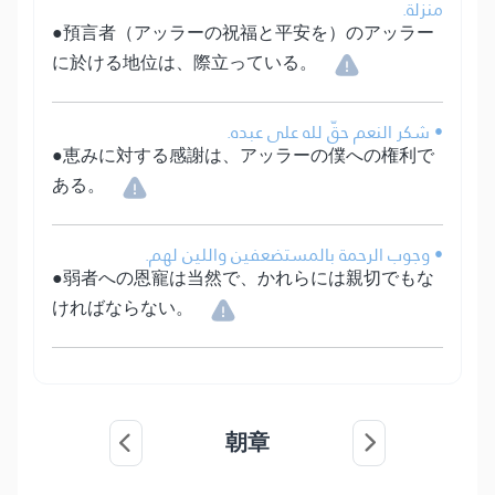
منزلة.
●預言者（アッラーの祝福と平安を）のアッラー
に於ける地位は、際立っている。
• شكر النعم حقّ لله على عبده.
●恵みに対する感謝は、アッラーの僕への権利で
ある。
• وجوب الرحمة بالمستضعفين واللين لهم.
●弱者への恩寵は当然で、かれらには親切でもな
ければならない。
朝章