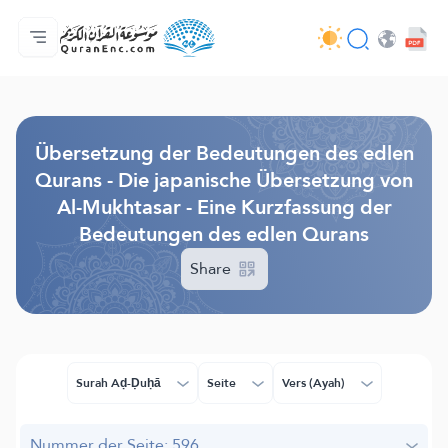
Hauptseite
Inhaltsverzeichnis der Übersetzungen
Audio
Service der Entwickler - API
Über das Projekt
Kontakt
Sprache
Browse Old Version
Übersetzung der Bedeutungen des edlen
Qurans - Die japanische Übersetzung von
Al-Mukhtasar - Eine Kurzfassung der
Bedeutungen des edlen Qurans
Share
Surah Aḍ-Ḍuḥā
Seite
Vers (Ayah)
Nummer der Seite: 596