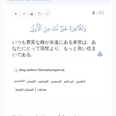
4
:
93
وَلَلۡأٓخِرَةُ خَيۡرٞ لَّكَ مِنَ ٱلۡأُولَىٰ
いつも豊富な糧が永遠にある来世は、あ
なたにとって現世より、もっと良い住ま
いである。
Zeig andere Übersetzungen an.
التفاسير:
الطبري
ابن كثير
السعدي
المختصر
المُيسَّر
|
هدايات
النفحات المكية