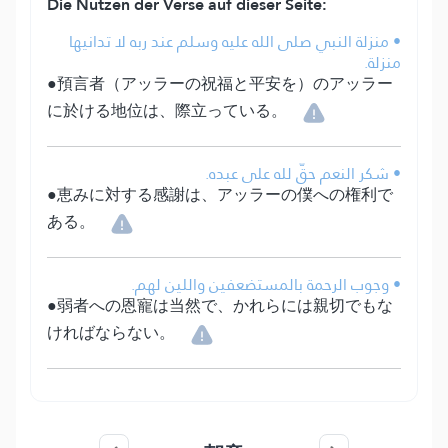
Die Nutzen der Verse auf dieser Seite:
• منزلة النبي صلى الله عليه وسلم عند ربه لا تدانيها
منزلة.
●預言者（アッラーの祝福と平安を）のアッラー
に於ける地位は、際立っている。
• شكر النعم حقّ لله على عبده.
●恵みに対する感謝は、アッラーの僕への権利で
ある。
• وجوب الرحمة بالمستضعفين واللين لهم.
●弱者への恩寵は当然で、かれらには親切でもな
ければならない。