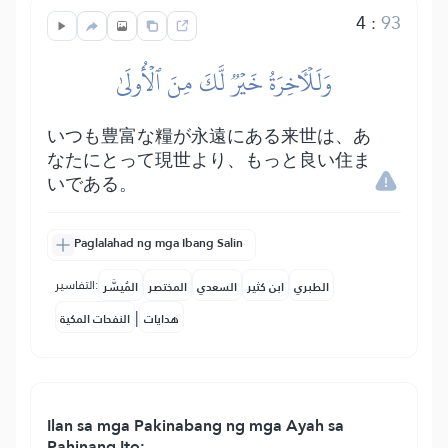
4
:
93
وَلَلۡأٓخِرَةُ خَيۡرٞ لَّكَ مِنَ ٱلۡأُولَىٰ
いつも豊富な糧が永遠にある来世は、あ
なたにとって現世より、もっと良い住ま
いである。
Paglalahad ng mga Ibang Salin
التفاسير:
الطبري
ابن كثير
السعدي
المختصر
المُيسَّر
|
هدايات
النفحات المكية
Ilan sa mga Pakinabang ng mga Ayah sa
Pahinang Ito: