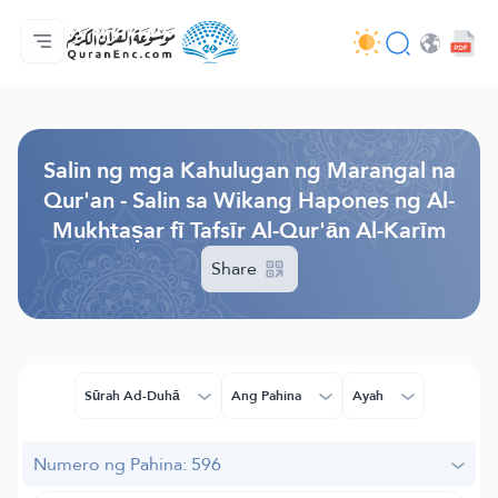
Ang Pangunahin
Indise ng mga Salin
Audio
Mga Serbisyo ng mga Developer - API
Tungkol
makipag-ugnayan sa amin
Ang Wika
Browse Old Version
Salin ng mga Kahulugan ng Marangal na
Qur'an - Salin sa Wikang Hapones ng Al-
Mukhtaṣar fī Tafsīr Al-Qur'ān Al-Karīm
Share
Sūrah Ad-Duhā
Ang Pahina
Ayah
Numero ng Pahina: 596