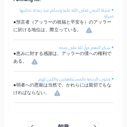
• منزلة النبي صلى الله عليه وسلم عند ربه لا تدانيها
منزلة.
●預言者（アッラーの祝福と平安を）のアッラー
に於ける地位は、際立っている。
• شكر النعم حقّ لله على عبده.
●恵みに対する感謝は、アッラーの僕への権利で
ある。
• وجوب الرحمة بالمستضعفين واللين لهم.
●弱者への恩寵は当然で、かれらには親切でもな
ければならない。