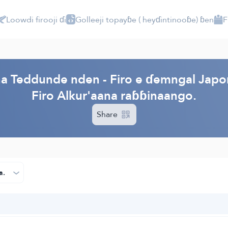
Loowdi firooji ɗi
Golleeji topayɓe ( heyɗintinooɓe) ɓen
F
PI
ana Teddunde nden - Firo e ɗemngal Jap
Firo Alkur'aana raɓɓinaango.
Share
a.