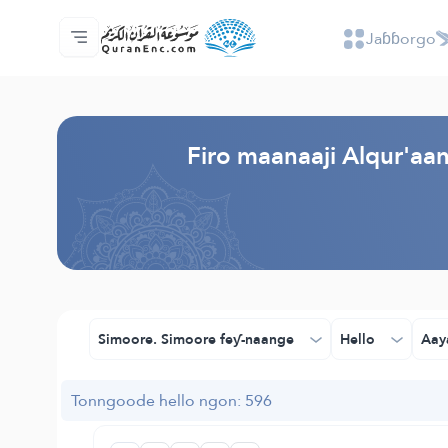
Jaɓɓorgo
Jaɓɓorgo
Loowdi firooji ɗi
Audio
Golleeji topayɓe ( heyɗintinooɓe) ɓen - A
Fii eɓɓoore nde
Humpo'ndir e amen
Ɗemngal
Browse Old Version
Firo maanaaji Alqur'a
Simoore. Simoore feƴ-naange
Hello
Aay
Tonngoode hello ngon: 596