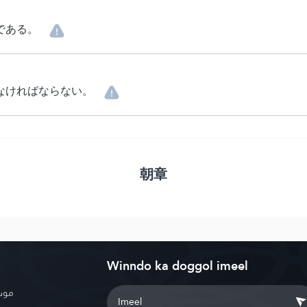
である。
なければならない。
朝章
Winndo ka doggol imeel
موسو