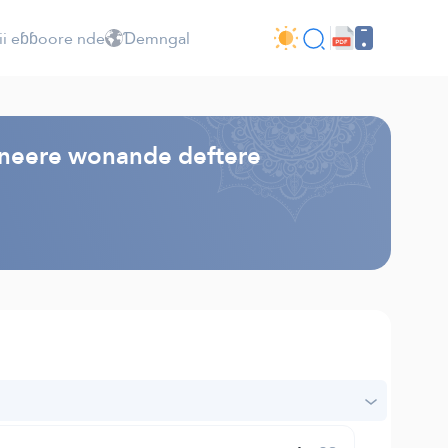
ii eɓɓoore nde
Ɗemngal
oneere wonande deftere