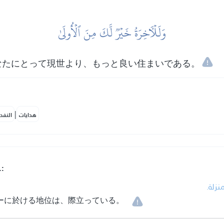
وَلَلۡأٓخِرَةُ خَيۡرٞ لَّكَ مِنَ ٱلۡأُولَىٰ
なたにとって現世より、もっと良い住まいである。
|
هدايات
النفح
.:
• زلة
ーに於ける地位は、際立っている。