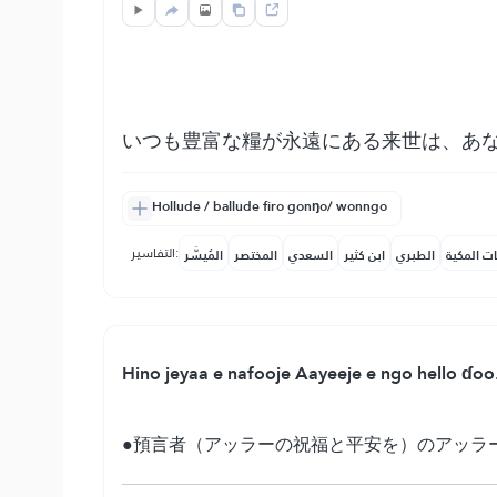
いつも豊富な糧が永遠にある来世は、あ
Hollude / ballude firo gonŋo/ wonngo
التفاسير:
ات المكية
الطبري
ابن كثير
السعدي
المختصر
المُيسَّر
Hino jeyaa e nafooje Aayeeje e ngo hello ɗoo
●預言者（アッラーの祝福と平安を）のアッラ