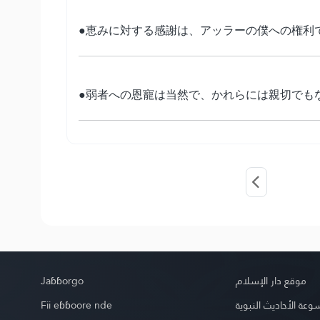
●恵みに対する感謝は、アッラーの僕への権利
●弱者への恩寵は当然で、かれらには親切でも
Jaɓɓorgo
موقع دار الإسلام
Fii eɓɓoore nde
عة الأحاديث النبوية