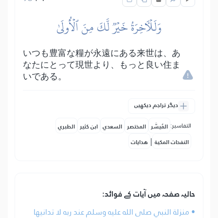
وَلَلۡأٓخِرَةُ خَيۡرٞ لَّكَ مِنَ ٱلۡأُولَىٰ
いつも豊富な糧が永遠にある来世は、あ
なたにとって現世より、もっと良い住ま
いである。
دیگر تراجم دیکھیں
التفاسير:
المُيسَّر
المختصر
السعدي
ابن كثير
الطبري
|
النفحات المكية
هدايات
حالیہ صفحہ میں آیات کے فوائد:
• منزلة النبي صلى الله عليه وسلم عند ربه لا تدانيها