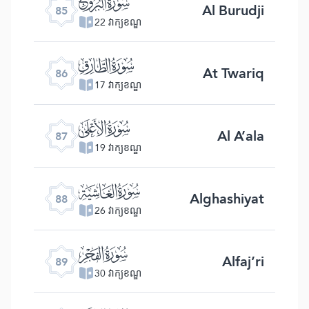
ﰂ
Al Burudji
85
22 វាក្យខណ្ឌ
ﰃ
At Twariq
86
17 វាក្យខណ្ឌ
ﰄ
Al A’ala
87
19 វាក្យខណ្ឌ
ﰅ
Alghashiyat
88
26 វាក្យខណ្ឌ
ﰆ
Alfaj’ri
89
30 វាក្យខណ្ឌ