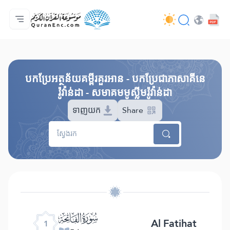
ទំព័រ​ដេីម
មាតិកានៃការបកប្រែ
Audio
សេវាកម្មសម្រាប់អ្នកអភិវឌ្ឍន៍ - API
អំពី​គម្រោង
ទំនាក់ទំងមកកាន់យើងខ្ញុំ
ភាសា
Browse Old Version
បកប្រែអត្ថន័យគម្ពីរគួរអាន - បកប្រែជាភាសាគីនេ
រ៉ូវ៉ាន់ដា - សមាគមមូស្លីមរ៉ូវ៉ាន់ដា
ទាញយក
Share
ﮍ
Al Fatihat
1