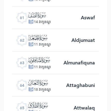
ﯪ
Aswaf
61
14 វាក្យខណ្ឌ
ﯫ
Aldjumuat
62
11 វាក្យខណ្ឌ
ﯬ
Almunafiquna
63
11 វាក្យខណ្ឌ
ﯭ
Attaghabuni
64
18 វាក្យខណ្ឌ
ﯮ
Attwalaq
65