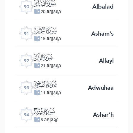
ﰇ
Albalad
90
20 វាក្យខណ្ឌ
ﰈ
Asham’s
91
15 វាក្យខណ្ឌ
ﰉ
Allayl
92
21 វាក្យខណ្ឌ
ﰊ
Adwuhaa
93
11 វាក្យខណ្ឌ
ﰋ
Ashar’h
94
8 វាក្យខណ្ឌ