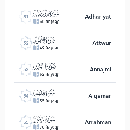
ﯠ
Adhariyat
51
60 វាក្យខណ្ឌ
ﯡ
Attwur
52
49 វាក្យខណ្ឌ
ﯢ
Annajmi
53
62 វាក្យខណ្ឌ
ﯣ
Alqamar
54
55 វាក្យខណ្ឌ
ﯤ
Arrahman
55
78 វាក្យខណ្ឌ