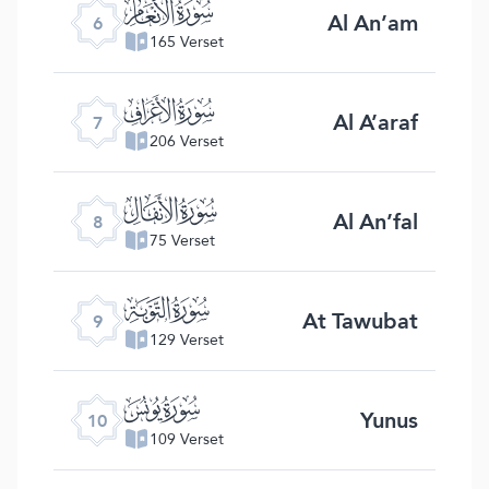
ﮒ
Al An’am
6
165 Verset
ﮓ
Al A’araf
7
206 Verset
ﮔ
Al An’fal
8
75 Verset
ﮕ
At Tawubat
9
129 Verset
ﮖ
Yunus
10
109 Verset