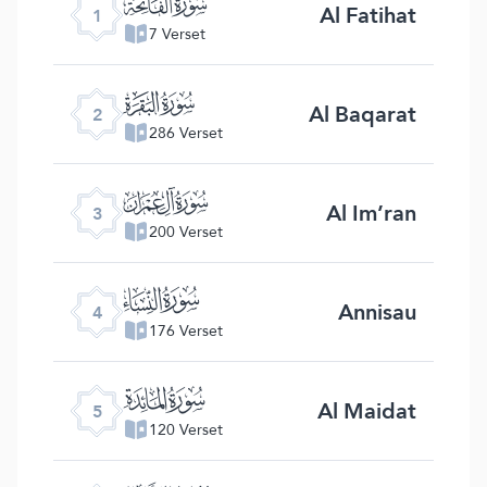
ﮍ
Al Fatihat
1
7 Verset
ﮎ
Al Baqarat
2
286 Verset
ﮏ
Al Im’ran
3
200 Verset
ﮐ
Annisau
4
176 Verset
ﮑ
Al Maidat
5
120 Verset