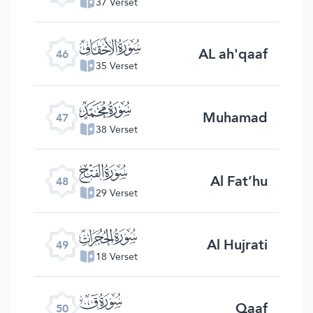
37 Verset
ﯛ
AL ah'qaaf
46
35 Verset
ﯜ
Muhamad
47
38 Verset
ﯝ
Al Fat’hu
48
29 Verset
ﯞ
Al Hujrati
49
18 Verset
ﯟ
Qaaf
50