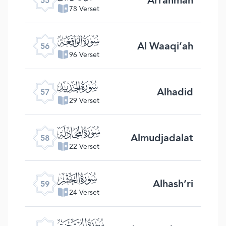
55
78 Verset
ﯥ
Al Waaqi’ah
56
96 Verset
ﯦ
Alhadid
57
29 Verset
ﯧ
Almudjadalat
58
22 Verset
ﯨ
Alhash’ri
59
24 Verset
ﯩ