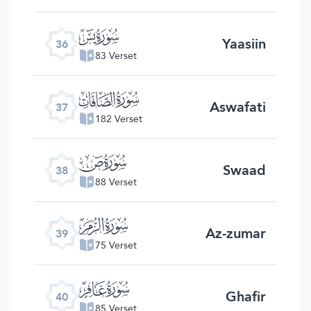
ﮰ
Yaasiin
36
83 Verset
ﮱ
Aswafati
37
182 Verset
ﯓ
Swaad
38
88 Verset
ﯔ
Az-zumar
39
75 Verset
ﯕ
Ghafir
40
85 Verset