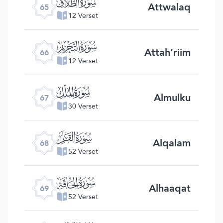
ﯮ
Attwalaq
65
12 Verset
ﯯ
Attah’riim
66
12 Verset
ﯰ
Almulku
67
30 Verset
ﯱ
Alqalam
68
52 Verset
ﯲ
Alhaaqat
69
52 Verset