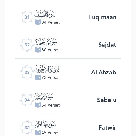
ﮫ
Luq'maan
31
34 Verset
ﮬ
Sajdat
32
30 Verset
ﮭ
Al Ahzab
33
73 Verset
ﮮ
Saba'u
34
54 Verset
ﮯ
Fatwir
35
45 Verset