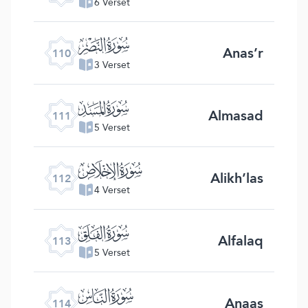
6 Verset
ﰛ
Anas’r
110
3 Verset
ﰜ
Almasad
111
5 Verset
ﰝ
Alikh’las
112
4 Verset
ﰞ
Alfalaq
113
5 Verset
ﰟ
Anaas
114