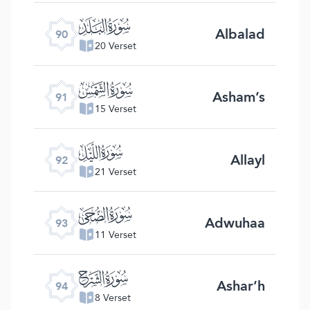
ﰇ
Albalad
90
20 Verset
ﰈ
Asham’s
91
15 Verset
ﰉ
Allayl
92
21 Verset
ﰊ
Adwuhaa
93
11 Verset
ﰋ
Ashar’h
94
8 Verset