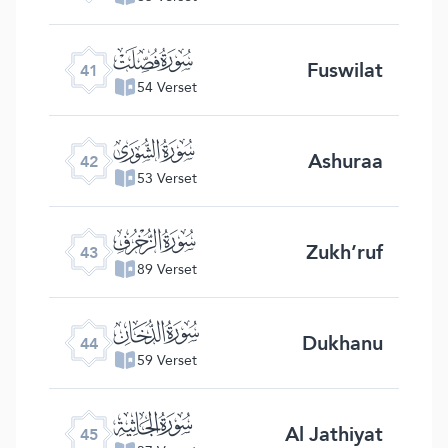
ﯖ
Fuswilat
41
54 Verset
ﯗ
Ashuraa
42
53 Verset
ﯘ
Zukh’ruf
43
89 Verset
ﯙ
Dukhanu
44
59 Verset
ﯚ
Al Jathiyat
45