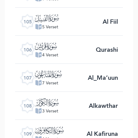
ﰖ
Al Fiil
105
5 Verset
ﰗ
Qurashi
106
4 Verset
ﰘ
Al_Ma’uun
107
7 Verset
ﰙ
Alkawthar
108
3 Verset
ﰚ
Al Kafiruna
109