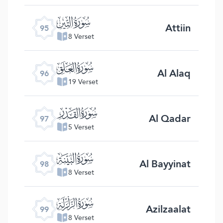
ﰌ
Attiin
95
8 Verset
ﰍ
Al Alaq
96
19 Verset
ﰎ
Al Qadar
97
5 Verset
ﰏ
Al Bayyinat
98
8 Verset
ﰐ
Azilzaalat
99
8 Verset