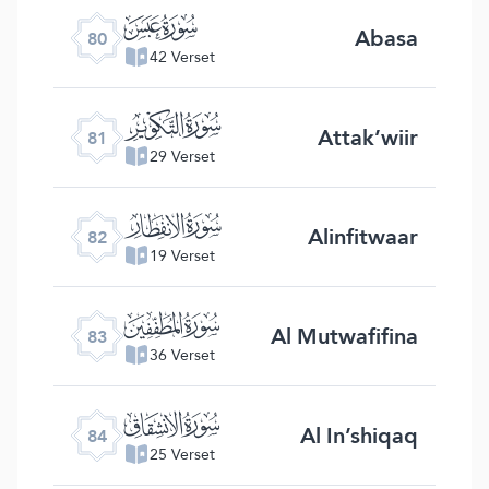
ﯽ
Abasa
80
42 Verset
ﯾ
Attak’wiir
81
29 Verset
ﯿ
Alinfitwaar
82
19 Verset
ﰀ
Al Mutwafifina
83
36 Verset
ﰁ
Al In’shiqaq
84
25 Verset