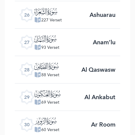
ﮦ
Ashuarau
26
227 Verset
ﮧ
Anam’lu
27
93 Verset
ﮨ
Al Qaswasw
28
88 Verset
ﮩ
Al Ankabut
29
69 Verset
ﮪ
Ar Room
30
60 Verset