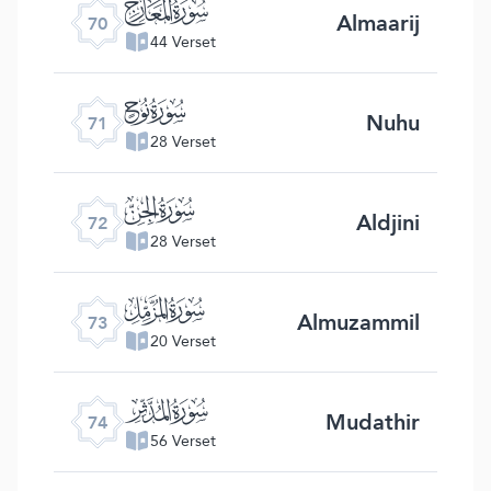
ﯳ
Almaarij
70
44 Verset
ﯴ
Nuhu
71
28 Verset
ﯵ
Aldjini
72
28 Verset
ﯶ
Almuzammil
73
20 Verset
ﯷ
Mudathir
74
56 Verset