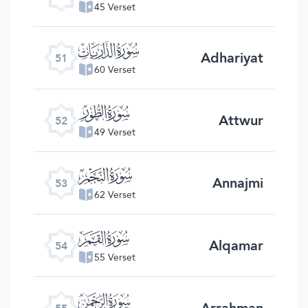
45 Verset
ﯠ
Adhariyat
51
60 Verset
ﯡ
Attwur
52
49 Verset
ﯢ
Annajmi
53
62 Verset
ﯣ
Alqamar
54
55 Verset
ﯤ
Arrahman