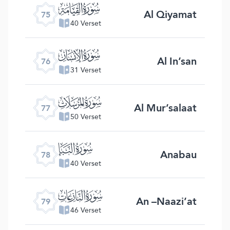
ﯸ
Al Qiyamat
75
40 Verset
ﯹ
Al In’san
76
31 Verset
ﯺ
Al Mur’salaat
77
50 Verset
ﯻ
Anabau
78
40 Verset
ﯼ
An –Naazi’at
79
46 Verset