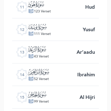
ﮗ
Hud
11
123 Verset
ﮘ
Yusuf
12
111 Verset
ﮙ
Ar’aadu
13
43 Verset
ﮚ
Ibrahim
14
52 Verset
ﮛ
Al Hijri
15
99 Verset