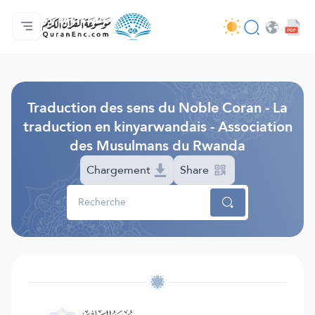
Accueil
Index des traductions
Audio
Services des développeurs du site - API
Autour du projet
Nous contacter
Langue
Browse Old Version
Traduction des sens du Noble Coran - La
traduction en kinyarwandais - Association
des Musulmans du Rwanda
Chargement
Share