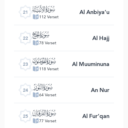
ﮡ
Al Anbiya’u
21
112 Verset
ﮢ
Al Hajj
22
78 Verset
ﮣ
Al Muuminuna
23
118 Verset
ﮤ
An Nur
24
64 Verset
ﮥ
Al Fur’qan
25
77 Verset