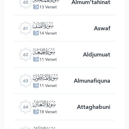
Almum’tahinat
60
13 Verset
ﯪ
Aswaf
61
14 Verset
ﯫ
Aldjumuat
62
11 Verset
ﯬ
Almunafiquna
63
11 Verset
ﯭ
Attaghabuni
64
18 Verset