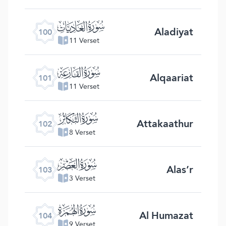
ﰑ
Aladiyat
100
11 Verset
ﰒ
Alqaariat
101
11 Verset
ﰓ
Attakaathur
102
8 Verset
ﰔ
Alas’r
103
3 Verset
ﰕ
Al Humazat
104
9 Verset