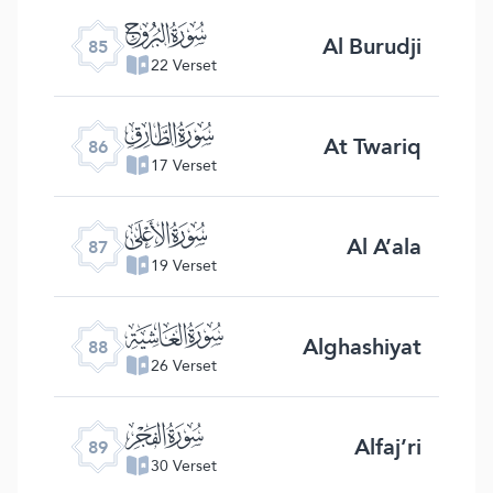
ﰂ
Al Burudji
85
22 Verset
ﰃ
At Twariq
86
17 Verset
ﰄ
Al A’ala
87
19 Verset
ﰅ
Alghashiyat
88
26 Verset
ﰆ
Alfaj’ri
89
30 Verset