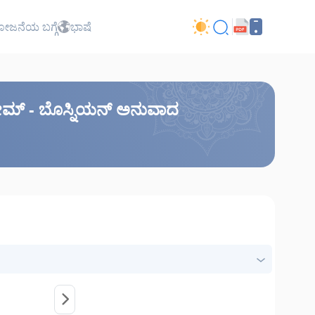
ಜನೆಯ ಬಗ್ಗೆ
ಭಾಷೆ
ಕರೀಮ್ - ಬೊಸ್ನಿಯನ್ ಅನುವಾದ