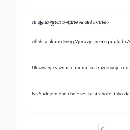
ಈ ಪುಟದಲ್ಲಿರುವ ವಚನಗಳ ಉಪಯೋಗಗಳು:
Allah je ukorio Svog Vjerovjesnika u pogledu 
Ukazivanje važnosti onome ko traži znanje i up
Na Sudnjem danu biće velike strahote, tako da ć