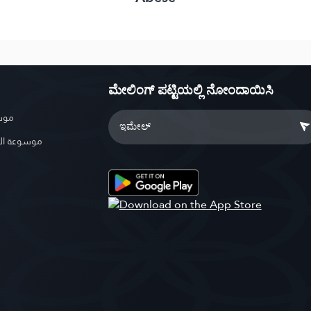
ಮೇಲಿಂಗ್ ಪಟ್ಟಿಯಲ್ಲಿ ನೋಂದಾಯಿಸಿ
موسو
موسوعة ال