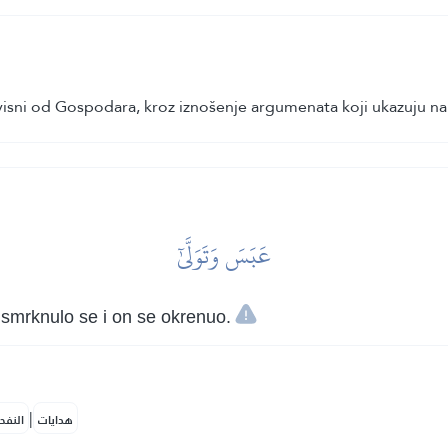
isni od Gospodara, kroz iznošenje argumenata koji ukazuju na 
عَبَسَ وَتَوَلَّىٰٓ
, smrknulo se i on se okrenuo.
|
هدايات
النفح