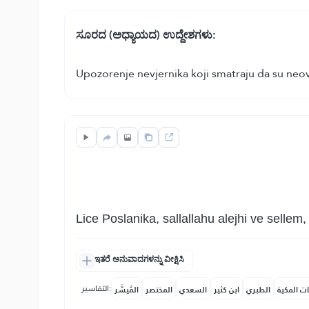
ಸೂರದ (ಅಧ್ಯಾಯದ) ಉದ್ದೇಶಗಳು:
Upozorenje nevjernika koji smatraju da su neov
Lice Poslanika, sallallahu alejhi ve sellem
ಇತರೆ ಅನುವಾದಗಳನ್ನು ವೀಕ್ಷಿಸಿ
التفاسير:
ات المكية
الطبري
ابن كثير
السعدي
المختصر
المُيسَّر