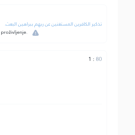
تذكير الكافرين المستغنين عن ربهم ببراهين البعث.
proživljenje.
1
:
80