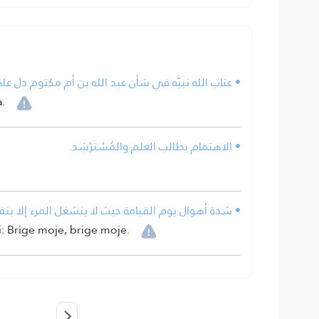
عتاب الله نبيَّه في شأن عبد الله بن أم مكتوم دل على .
.
• الاهتمام بطالب العلم والمُسْتَرْشِد.
شدة أهوال يوم القيامة حيث لا ينشغل المرء إلا بن.
i: Brige moje, brige moje.