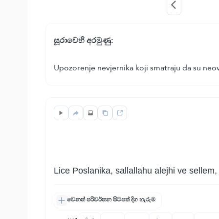
සූරාවෙහි අරමුණු:
Upozorenje nevjernika koji smatraju da su neov
Lice Poslanika, sallallahu alejhi ve sellem
වෙනත් පරිවර්තන පිටපත් දිග හැරුම