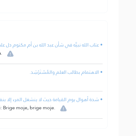
عتاب الله نبيَّه في شأن عبد الله بن أم مكتوم دل على .
.
• الاهتمام بطالب العلم والمُسْتَرْشِد.
شدة أهوال يوم القيامة حيث لا ينشغل المرء إلا بن.
i: Brige moje, brige moje.