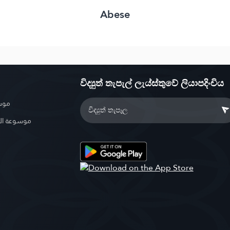
Abese
විද්‍යුත් තැපැල් ලැය්ස්තුවේ ලියාපදිංචිය
موسو
موسوعة ال