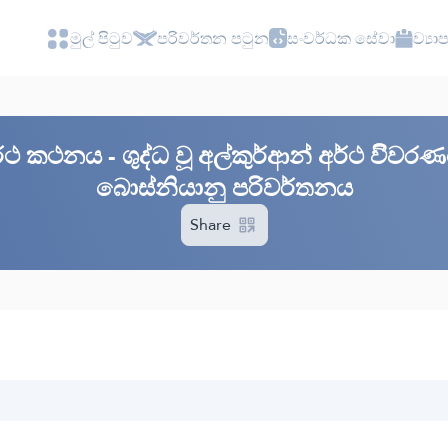
මුල් පිටුව
පරිවර්තන පටුන
සංවර්ධක සේවා
ව්‍ය
අර්ථ කථනය - ශුද්ධ වූ අල්කුර්ආන් අර්ථ විිවර
බොස්නියානු පරිවර්තනය
Share