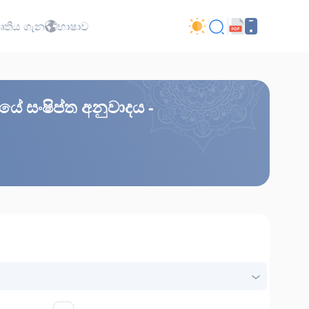
ාපෘතිය ගැන
භාෂාව
ණයේ සංෂිප්ත අනුවාදය -