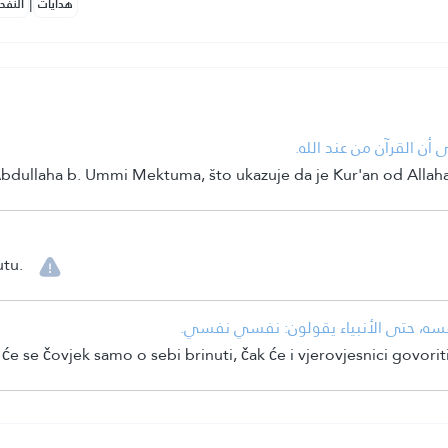
|
هدايات
النفح
• أن القرآن من عند الله
Abdullaha b. Ummi Mektuma, što ukazuje da je Kur'an od Allaha
utu.
• فسه، حتى الأنبياء يقولون: نفسي نفسي
e se čovjek samo o sebi brinuti, čak će i vjerovjesnici govorit