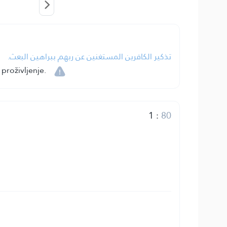
تذكير الكافرين المستغنين عن ربهم ببراهين البعث.
proživljenje.
1
:
80