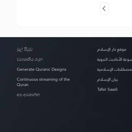
මුල් පිටුව
موقع دار الإسلام
ව්‍යාපෘතිය ගැන
عة الأحاديث النبوية
Generate Quranic Designs
مصطلحات الإسلامية
Continuous streaming of the
بيان الإسلام
Quran
Tafsir Saadi
අප අමතන්න