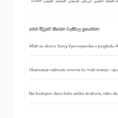
التفاسير:
ات المكية
الطبري
ابن كثير
السعدي
المختصر
المُيسَّر
මෙ⁣ම පිටුවේ තිබෙන වැකිවල ප්‍රයෝජන:
Allah je ukorio Svog Vjerovjesnika u pogledu 
Ukazivanje važnosti onome ko traži znanje i up
Na Sudnjem danu biće velike strahote, tako da ć