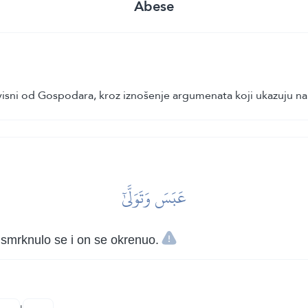
Abese
isni od Gospodara, kroz iznošenje argumenata koji ukazuju na 
عَبَسَ وَتَوَلَّىٰٓ
, smrknulo se i on se okrenuo.