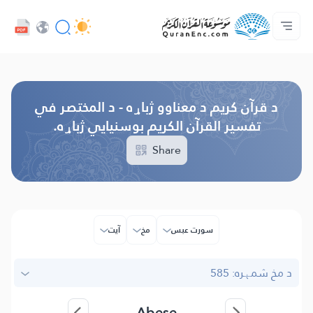
ژبه
Audio
کور‌پاڼه
د پروژې په اړه
د ژباړو فهرست
مونږ سره اړیکه ونیسه
د پراختیا ورکوونکو چوپړتیاوې - API
Browse Old Version
د قرآن کریم د معناوو ژباړه - د المختصر في
تفسیر القرآن الکریم بوسنیایي ژباړه.
Share
سورت عبس
مخ
آیت
د مخ شمېره: 585
Abese