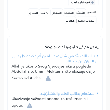
نورې ژباړې لیدل
التفاسير:
المُيسَّر
المختصر
السعدي
ابن كثير
الطبري
|
النفحات المكية
هدايات
په دې مخ کې د ایتونو له ګټو څخه:
• عتاب الله نبيَّه في شأن عبد الله بن أم مكتوم دل على
أن القرآن من عند الله.
Allah je ukorio Svog Vjerovjesnika u pogledu
Abdullaha b. Ummi Mektuma, što ukazuje da je
Kur'an od Allaha.
• الاهتمام بطالب العلم والمُسْتَرْشِد.
Ukazivanje važnosti onome ko traži znanje i
uputu.