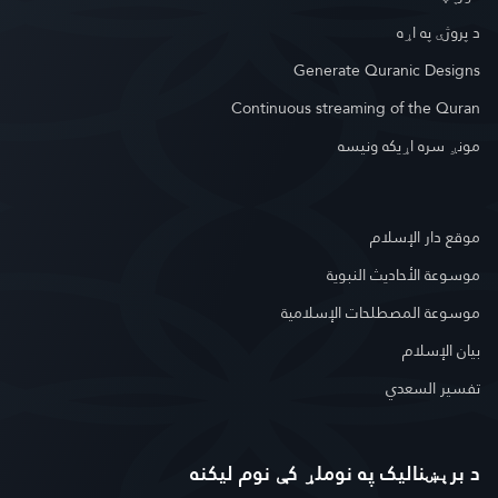
د پروژې په اړه
Generate Quranic Designs
Continuous streaming of the Quran
مونږ سره اړیکه ونیسه
موقع دار الإسلام
موسوعة الأحاديث النبوية
موسوعة المصطلحات الإسلامية
بيان الإسلام
تفسير السعدي
د برېښنالیک په نوملړ کې نوم لیکنه