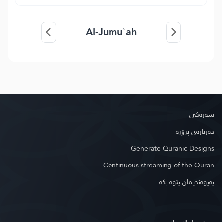
Al-Jumuʿah
سه‌ره‌كی
دەربارەی پرۆژە
Generate Quranic Designs
Continuous streaming of the Quran
په‌یوه‌ندیمان پێوه‌ بكه‌