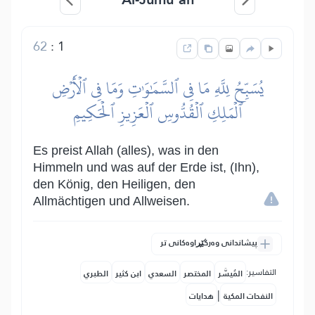
62
:
1
يُسَبِّحُ لِلَّهِ مَا فِي ٱلسَّمَٰوَٰتِ وَمَا فِي ٱلۡأَرۡضِ
ٱلۡمَلِكِ ٱلۡقُدُّوسِ ٱلۡعَزِيزِ ٱلۡحَكِيمِ
Es preist Allah (alles), was in den
Himmeln und was auf der Erde ist, (Ihn),
den König, den Heiligen, den
Allmächtigen und Allweisen.
پیشاندانی وەرگێڕاوەکانی تر
التفاسير:
المُيسَّر
المختصر
السعدي
ابن كثير
الطبري
|
النفحات المكية
هدايات