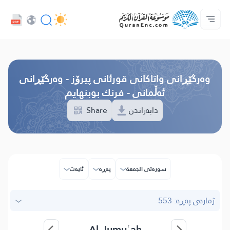
خزمەتگوزاریەکانی پەرەپێدەران - API
پێڕستی وه‌رگێڕاوه‌كان
په‌یوه‌ندیمان پێوه‌ بكه‌
دەربارەی پرۆژە
سه‌ره‌كی
Audio
زمان
Browse Old Version
وه‌رگێڕانی واتاکانی قورئانی پیرۆز - وەرگێڕانی
ئەڵمانی - فرنك بوبنهایم
Share
دابەزاندن
سوره‌تی الجمعة
پەڕە
ئایه‌ت
ژمارەی پەڕە: 553
Al-Jumuʿah