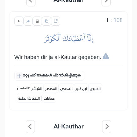
1
:
108
إِنَّآ أَعۡطَيۡنَٰكَ ٱلۡكَوۡثَرَ
Wir haben dir ja al-Kautar gegeben.
മറ്റു പരിഭാഷകൾ പ്രദർശിപ്പിക്കുക
التفاسير:
الطبري
ابن كثير
السعدي
المختصر
المُيسَّر
|
هدايات
النفحات المكية
Al-Kauthar