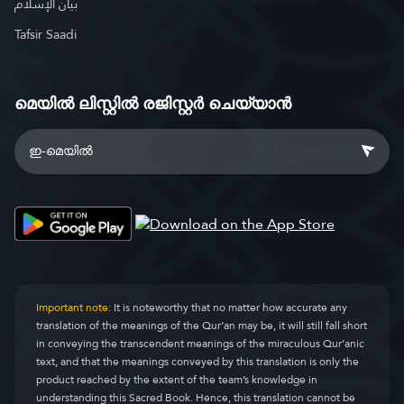
بيان الإسلام
Tafsir Saadi
മെയിൽ ലിസ്റ്റിൽ രജിസ്റ്റർ ചെയ്യാൻ
Important note:
It is noteworthy that no matter how accurate any
translation of the meanings of the Qur’an may be, it will still fall short
in conveying the transcendent meanings of the miraculous Qur’anic
text, and that the meanings conveyed by this translation is only the
product reached by the extent of the team’s knowledge in
understanding this Sacred Book. Hence, this translation cannot be