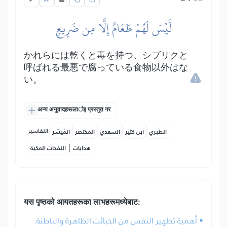
لَّيۡسَ لَهُمۡ طَعَامٌ إِلَّا مِن ضَرِيعٖ
かれらには乾くと毒を持つ、シブリクと
呼ばれる最悪で腐っている食物以外はな
い。
अन्य अनुवादहरूलार्इ प्रस्तुत गर
التفاسير:
الطبري
ابن كثير
السعدي
المختصر
المُيسَّر
|
هدايات
النفحات المكية
यस पृष्ठको आयतहरूका लाभहरूमध्येबाट:
• أهمية تطهير النفس من الخبائث الظاهرة والباطنة.