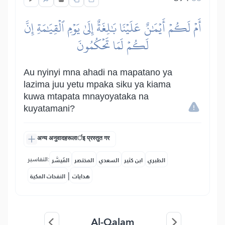
أَمۡ لَكُمۡ أَيۡمَٰنٌ عَلَيۡنَا بَٰلِغَةٌ إِلَىٰ يَوۡمِ ٱلۡقِيَٰمَةِ إِنَّ
لَكُمۡ لَمَا تَحۡكُمُونَ
Au nyinyi mna ahadi na mapatano ya
lazima juu yetu mpaka siku ya kiama
kuwa mtapata mnayoyataka na
kuyatamani?
अन्य अनुवादहरूलार्इ प्रस्तुत गर
التفاسير:
الطبري
ابن كثير
السعدي
المختصر
المُيسَّر
|
هدايات
النفحات المكية
Al-Qalam