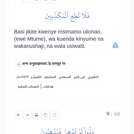
فَلَا تُطِعِ ٱلۡمُكَذِّبِينَ
Basi jikite kwenye msimamo ulionao,
(ewe Mtume), wa kuenda kinyume na
wakanushaji, na wala usiwatii.
अन्य अनुवादहरूलार्इ प्रस्तुत गर
التفاسير:
الطبري
ابن كثير
السعدي
المختصر
المُيسَّر
|
هدايات
النفحات المكية
9
:
68
وَدُّواْ لَوۡ تُدۡهِنُ فَيُدۡهِنُونَ