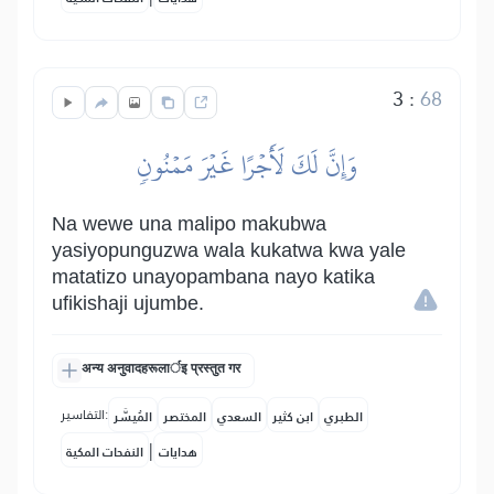
3
:
68
وَإِنَّ لَكَ لَأَجۡرًا غَيۡرَ مَمۡنُونٖ
Na wewe una malipo makubwa
yasiyopunguzwa wala kukatwa kwa yale
matatizo unayopambana nayo katika
ufikishaji ujumbe.
अन्य अनुवादहरूलार्इ प्रस्तुत गर
التفاسير:
الطبري
ابن كثير
السعدي
المختصر
المُيسَّر
|
هدايات
النفحات المكية