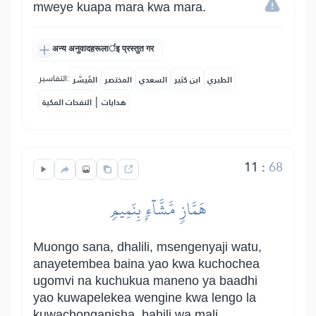
mweye kuapa mara kwa mara.
अन्य अनुवादहरूलार्इ प्रस्तुत गर
التفاسير:
الطبري
ابن كثير
السعدي
المختصر
المُيسَّر
|
هدايات
النفحات المكية
11
:
68
هَمَّازٖ مَّشَّآءِۭ بِنَمِيمٖ
Muongo sana, dhalili, msengenyaji watu,
anayetembea baina yao kwa kuchochea
ugomvi na kuchukua maneno ya baadhi
yao kuwapelekea wengine kwa lengo la
kuwachonganisha, bahili wa mali,