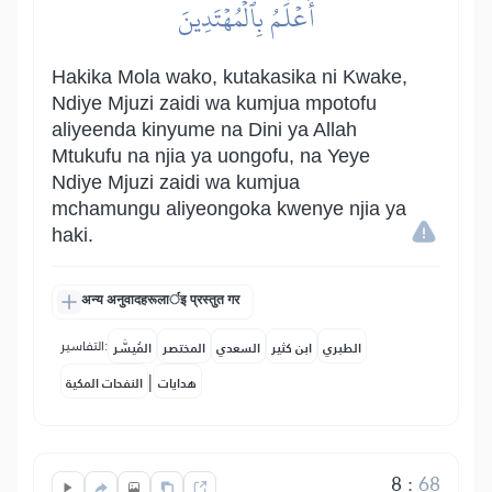
أَعۡلَمُ بِٱلۡمُهۡتَدِينَ
Hakika Mola wako, kutakasika ni Kwake,
Ndiye Mjuzi zaidi wa kumjua mpotofu
aliyeenda kinyume na Dini ya Allah
Mtukufu na njia ya uongofu, na Yeye
Ndiye Mjuzi zaidi wa kumjua
mchamungu aliyeongoka kwenye njia ya
haki.
अन्य अनुवादहरूलार्इ प्रस्तुत गर
التفاسير:
الطبري
ابن كثير
السعدي
المختصر
المُيسَّر
|
هدايات
النفحات المكية
8
:
68