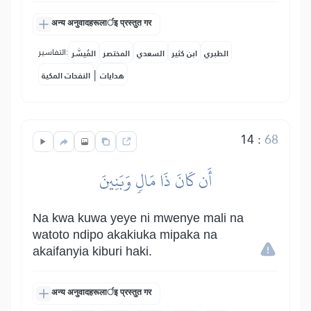
अन्य अनुवादहरूलार्इ प्रस्तुत गर
التفاسير:
الطبري
ابن كثير
السعدي
المختصر
المُيسَّر
|
هدايات
النفحات المكية
14
:
68
أَن كَانَ ذَا مَالٖ وَبَنِينَ
Na kwa kuwa yeye ni mwenye mali na
watoto ndipo akakiuka mipaka na
akaifanyia kiburi haki.
अन्य अनुवादहरूलार्इ प्रस्तुत गर