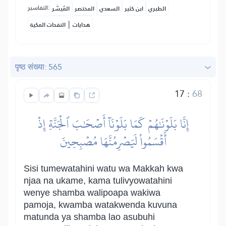
التفاسير:
الطبري
ابن كثير
السعدي
المختصر
المُيسَّر
|
هدايات
النفحات المكية
पृष्ठ संख्या: 565
17
:
68
إِنَّا بَلَوۡنَٰهُمۡ كَمَا بَلَوۡنَآ أَصۡحَٰبَ ٱلۡجَنَّةِ إِذۡ
أَقۡسَمُواْ لَيَصۡرِمُنَّهَا مُصۡبِحِينَ
Sisi tumewatahini watu wa Makkah kwa
njaa na ukame, kama tulivyowatahini
wenye shamba walipoapa wakiwa
pamoja, kwamba watakwenda kuvuna
matunda ya shamba lao asubuhi