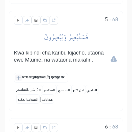
5
:
68
فَسَتُبۡصِرُ وَيُبۡصِرُونَ
Kwa kipindi cha karibu kijacho, utaona
ewe Mtume, na wataona makafiri.
अन्य अनुवादहरूलार्इ प्रस्तुत गर
التفاسير:
الطبري
ابن كثير
السعدي
المختصر
المُيسَّر
|
هدايات
النفحات المكية
6
:
68