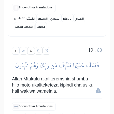
Show other translations
التفاسير:
الطبري
ابن كثير
السعدي
المختصر
المُيسَّر
|
هدايات
النفحات المكية
19
:
68
فَطَافَ عَلَيۡهَا طَآئِفٞ مِّن رَّبِّكَ وَهُمۡ نَآئِمُونَ
Allah Mtukufu akaliteremshia shamba
hilo moto ukaliteketeza kipindi cha usiku
hali wakiwa wamelala.
Show other translations