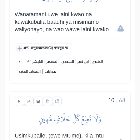
Wanatamani uwe laini kwao na
kuwakubalia baadhi ya misimamo
waliyonayo, na wao wawe laini kwako.
अन्य अनुवादहरूलार्इ प्रस्तुत गर
التفاسير:
الطبري
ابن كثير
السعدي
المختصر
المُيسَّر
|
هدايات
النفحات المكية
10
:
68
وَلَا تُطِعۡ كُلَّ حَلَّافٖ مَّهِينٍ
Usimkubalie, (ewe Mtume), kila mtu