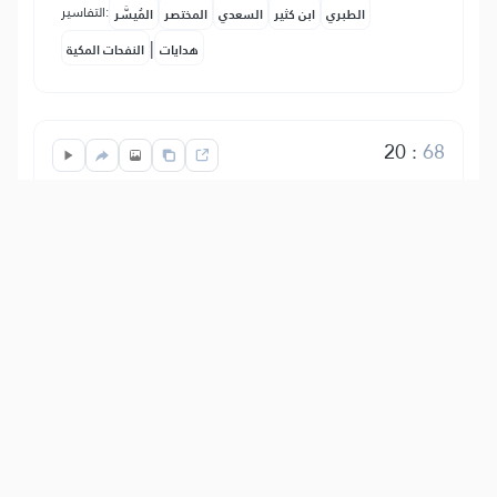
التفاسير:
الطبري
ابن كثير
السعدي
المختصر
المُيسَّر
|
هدايات
النفحات المكية
20
:
68
فَأَصۡبَحَتۡ كَٱلصَّرِيمِ
Likapambaukiwa likiwa lishachomeka na
kuwa leusi kama usiku wa giza.
Show other translations
التفاسير:
الطبري
ابن كثير
السعدي
المختصر
المُيسَّر
|
هدايات
النفحات المكية