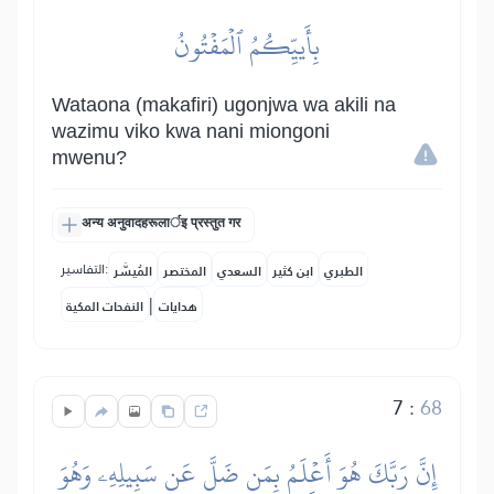
بِأَييِّكُمُ ٱلۡمَفۡتُونُ
Wataona (makafiri) ugonjwa wa akili na
wazimu viko kwa nani miongoni
mwenu?
अन्य अनुवादहरूलार्इ प्रस्तुत गर
التفاسير:
الطبري
ابن كثير
السعدي
المختصر
المُيسَّر
|
هدايات
النفحات المكية
7
:
68
إِنَّ رَبَّكَ هُوَ أَعۡلَمُ بِمَن ضَلَّ عَن سَبِيلِهِۦ وَهُوَ