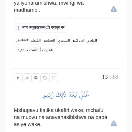
yaliyoharamishwa, mwingi wa
madhambi.
अन्य अनुवादहरूलार्इ प्रस्तुत गर
التفاسير:
الطبري
ابن كثير
السعدي
المختصر
المُيسَّر
|
هدايات
النفحات المكية
13
:
68
عُتُلِّۭ بَعۡدَ ذَٰلِكَ زَنِيمٍ
Mshupavu katika ukafiri wake, mchafu
na muovu na anayenasibishwa na baba
asiye wake.