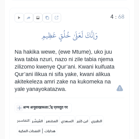
4
:
68
وَإِنَّكَ لَعَلَىٰ خُلُقٍ عَظِيمٖ
Na hakika wewe, (ewe Mtume), uko juu
kwa tabia nzuri, nazo ni zile tabia njema
zilizomo kwenye Qur’ani. Kwani kuifuata
Qur’ani ilikua ni sifa yake, kwani alikua
akitekeleza amri zake na kukomeka na
yale yanayokatazwa.
अन्य अनुवादहरूलार्इ प्रस्तुत गर
التفاسير:
الطبري
ابن كثير
السعدي
المختصر
المُيسَّر
|
هدايات
النفحات المكية