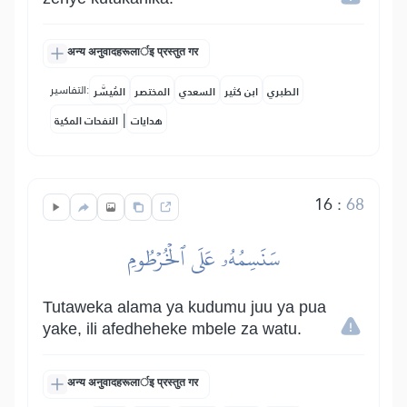
अन्य अनुवादहरूलार्इ प्रस्तुत गर
التفاسير:
الطبري
ابن كثير
السعدي
المختصر
المُيسَّر
|
هدايات
النفحات المكية
16
:
68
سَنَسِمُهُۥ عَلَى ٱلۡخُرۡطُومِ
Tutaweka alama ya kudumu juu ya pua
yake, ili afedheheke mbele za watu.
अन्य अनुवादहरूलार्इ प्रस्तुत गर