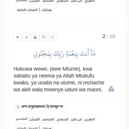
التفاسير:
الطبري
ابن كثير
السعدي
المختصر
المُيسَّر
|
هدايات
النفحات المكية
2
:
68
مَآ أَنتَ بِنِعۡمَةِ رَبِّكَ بِمَجۡنُونٖ
Hukuwa wewe, (ewe Mtume), kwa
sababu ya neema ya Allah Mtukufu
kwako, ya unabii na utume, ni mchache
wa akili wala mwenye uduni wa maoni.
अन्य अनुवादहरूलार्इ प्रस्तुत गर
التفاسير:
الطبري
ابن كثير
السعدي
المختصر
المُيسَّر
|
هدايات
النفحات المكية