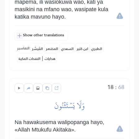
mapema, ili wasiokuwa wao, kati ya
masikini na mfano wao, wasipate kula
katika mavuno hayo.
Show other translations
التفاسير:
الطبري
ابن كثير
السعدي
المختصر
المُيسَّر
|
هدايات
النفحات المكية
18
:
68
وَلَا يَسۡتَثۡنُونَ
Na hawakusema walipopanga hayo,
«Allah Mtukufu Akitaka».