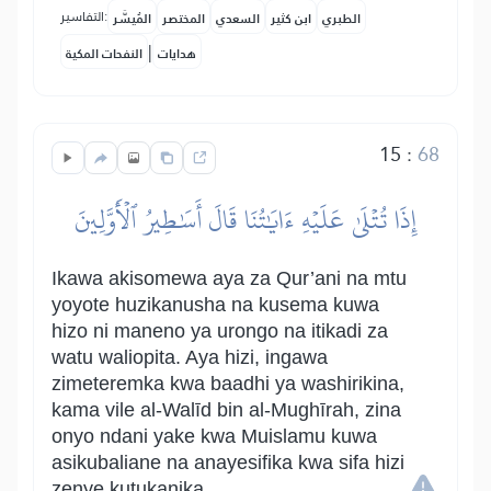
التفاسير:
الطبري
ابن كثير
السعدي
المختصر
المُيسَّر
|
هدايات
النفحات المكية
15
:
68
إِذَا تُتۡلَىٰ عَلَيۡهِ ءَايَٰتُنَا قَالَ أَسَٰطِيرُ ٱلۡأَوَّلِينَ
Ikawa akisomewa aya za Qur’ani na mtu
yoyote huzikanusha na kusema kuwa
hizo ni maneno ya urongo na itikadi za
watu waliopita. Aya hizi, ingawa
zimeteremka kwa baadhi ya washirikina,
kama vile al-Walīd bin al-Mughīrah, zina
onyo ndani yake kwa Muislamu kuwa
asikubaliane na anayesifika kwa sifa hizi
zenye kutukanika.