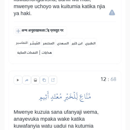
mwenye uchoyo wa kuitumia katika njia
ya haki.
अन्य अनुवादहरूलार्इ प्रस्तुत गर
التفاسير:
الطبري
ابن كثير
السعدي
المختصر
المُيسَّر
|
هدايات
النفحات المكية
12
:
68
مَّنَّاعٖ لِّلۡخَيۡرِ مُعۡتَدٍ أَثِيمٍ
Mwenye kuzuia sana ufanyaji wema,
anayevuka mpaka wake katika
kuwafanyia watu uadui na kutumia