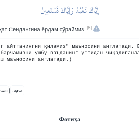
إِيَّاكَ نَعۡبُدُ وَإِيَّاكَ نَسۡتَعِينُ
[5]
қат Сендангина ёрдам сўраймиз.
г айтганингни қиламиз" маъносини англатади. 
 барчамизни ушбу ваъданинг устидан чиқадиганл
аш маъносини англатади.)
|
هدايات
النفح
Фотиҳа