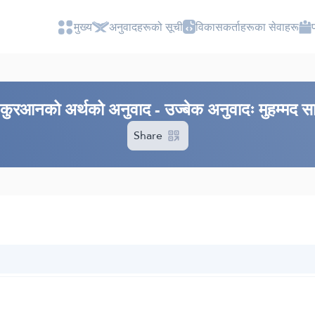
मुख्य
अनुवादहरूको सूची
विकासकर्ताहरूका सेवाहरू
 कुरआनको अर्थको अनुवाद - उज्बेक अनुवादः मुहम्मद 
Share