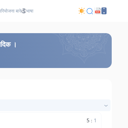
परियोजना बारे
भाषा
सादिक ।
5
:
1