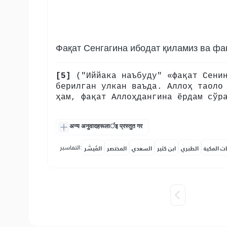
Фақат Сенгагина ибодат қиламиз ва фа
[5]
("Иййака наъбуду" «фақат Сенин
берилган улкан ваъда. Аллоҳ таоло
ҳам, фақат Аллоҳдангина ёрдам сўр
अन्य अनुवादहरूलार्इ प्रस्तुत गर
التفاسير:
ات المكية
الطبري
ابن كثير
السعدي
المختصر
المُيسَّر