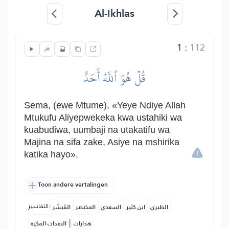
Al-Ikhlas
1
:
112
قُلۡ هُوَ ٱللَّهُ أَحَدٌ
Sema, (ewe Mtume), «Yeye Ndiye Allah
Mtukufu Aliyepwekeka kwa ustahiki wa
kuabudiwa, uumbaji na utakatifu wa
Majina na sifa zake, Asiye na mshirika
katika hayo».
Toon andere vertalingen
التفاسير:
الطبري
ابن كثير
السعدي
المختصر
المُيسَّر
|
هدايات
النفحات المكية