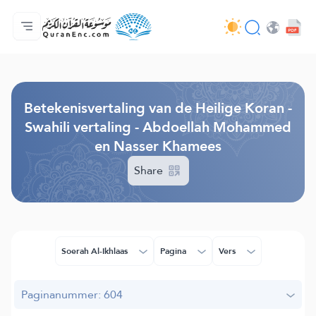
Homepagina
Inhoudsopgave van de vertalingen
Audio
Diensten voor ontwikkelaars - API
Over het project
Contacteer ons
Taal
Browse Old Version
Betekenisvertaling van de Heilige Koran -
Swahili vertaling - Abdoellah Mohammed
en Nasser Khamees
Share
Soerah Al-Ikhlaas
Pagina
Vers
Paginanummer: 604