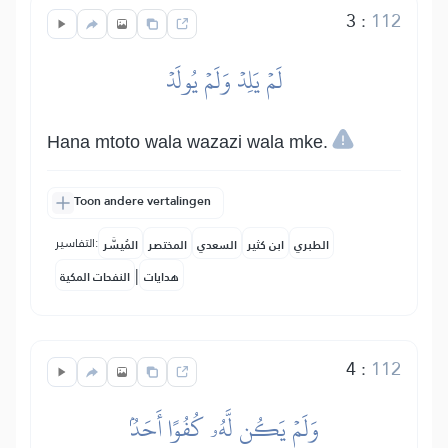
3
:
112
لَمۡ يَلِدۡ وَلَمۡ يُولَدۡ
Hana mtoto wala wazazi wala mke.
Toon andere vertalingen
التفاسير:
الطبري
ابن كثير
السعدي
المختصر
المُيسَّر
|
هدايات
النفحات المكية
4
:
112
وَلَمۡ يَكُن لَّهُۥ كُفُوًا أَحَدُۢ