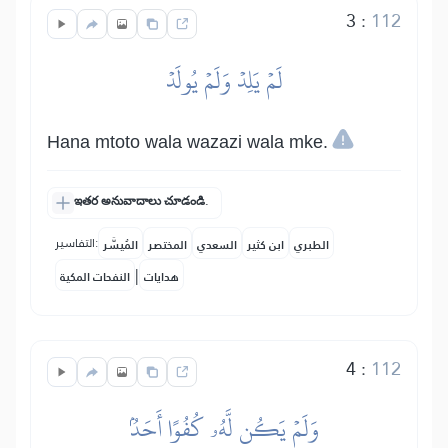
3
:
112
لَمۡ يَلِدۡ وَلَمۡ يُولَدۡ
Hana mtoto wala wazazi wala mke.
ఇతర అనువాదాలు చూడండి.
التفاسير:
الطبري
ابن كثير
السعدي
المختصر
المُيسَّر
|
هدايات
النفحات المكية
4
:
112
وَلَمۡ يَكُن لَّهُۥ كُفُوًا أَحَدُۢ