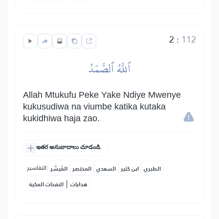
2
:
112
ٱللَّهُ ٱلصَّمَدُ
Allah Mtukufu Peke Yake Ndiye Mwenye
kukusudiwa na viumbe katika kutaka
kukidhiwa haja zao.
ఇతర అనువాదాలు చూడండి.
التفاسير:
الطبري
ابن كثير
السعدي
المختصر
المُيسَّر
|
هدايات
النفحات المكية