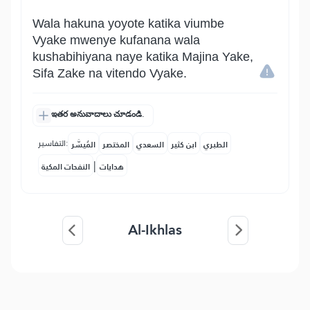
Wala hakuna yoyote katika viumbe
Vyake mwenye kufanana wala
kushabihiyana naye katika Majina Yake,
Sifa Zake na vitendo Vyake.
ఇతర అనువాదాలు చూడండి.
التفاسير:
الطبري
ابن كثير
السعدي
المختصر
المُيسَّر
|
هدايات
النفحات المكية
Al-Ikhlas