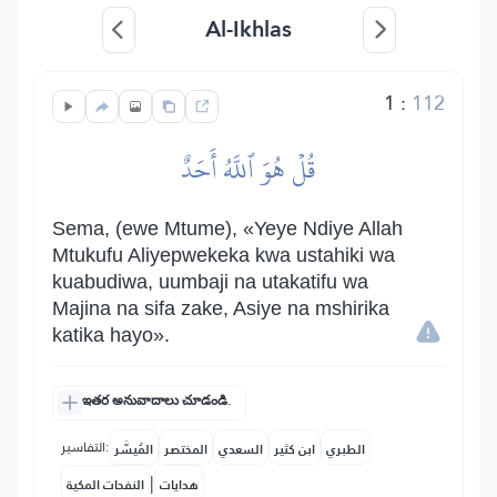
Al-Ikhlas
1
:
112
قُلۡ هُوَ ٱللَّهُ أَحَدٌ
Sema, (ewe Mtume), «Yeye Ndiye Allah
Mtukufu Aliyepwekeka kwa ustahiki wa
kuabudiwa, uumbaji na utakatifu wa
Majina na sifa zake, Asiye na mshirika
katika hayo».
ఇతర అనువాదాలు చూడండి.
التفاسير:
الطبري
ابن كثير
السعدي
المختصر
المُيسَّر
|
هدايات
النفحات المكية