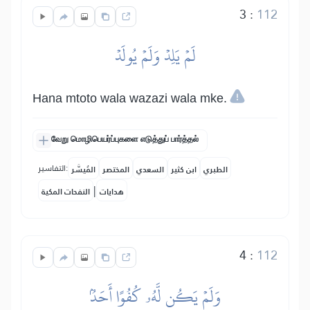
3
:
112
لَمۡ يَلِدۡ وَلَمۡ يُولَدۡ
Hana mtoto wala wazazi wala mke.
வேறு மொழிபெயர்ப்புகளை எடுத்துப் பார்த்தல்
التفاسير:
الطبري
ابن كثير
السعدي
المختصر
المُيسَّر
|
هدايات
النفحات المكية
4
:
112
وَلَمۡ يَكُن لَّهُۥ كُفُوًا أَحَدُۢ