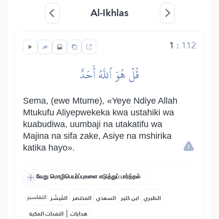
Al-Ikhlas
1
:
112
قُلۡ هُوَ ٱللَّهُ أَحَدٌ
Sema, (ewe Mtume), «Yeye Ndiye Allah
Mtukufu Aliyepwekeka kwa ustahiki wa
kuabudiwa, uumbaji na utakatifu wa
Majina na sifa zake, Asiye na mshirika
katika hayo».
வேறு மொழிபெயர்ப்புகளை எடுத்துப் பார்த்தல்
التفاسير:
الطبري
ابن كثير
السعدي
المختصر
المُيسَّر
|
هدايات
النفحات المكية