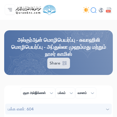
முகப்பு
மொழிபெயர்ப்பு அட்டவணை
Audio
வடிவமைப்போரின் பணிகள் - API
வேலைத் திட்டம் தொடர்பாக
எம்மோடு தொடர்புகொள்ள
மொழி
Browse Old Version
அல்குர்ஆன் மொழிபெயர்ப்பு - சுவாஹிலி
மொழிபெயர்ப்பு - அப்துல்லா முஹம்மது மற்றும்
நாசர் காமிஸ்
Share
சூரா அல்இக்லாஸ்
பக்கம்
வசனம்
பக்க எண்: 604