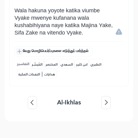
Wala hakuna yoyote katika viumbe
Vyake mwenye kufanana wala
kushabihiyana naye katika Majina Yake,
Sifa Zake na vitendo Vyake.
வேறு மொழிபெயர்ப்புகளை எடுத்துப் பார்த்தல்
التفاسير:
الطبري
ابن كثير
السعدي
المختصر
المُيسَّر
|
هدايات
النفحات المكية
Al-Ikhlas