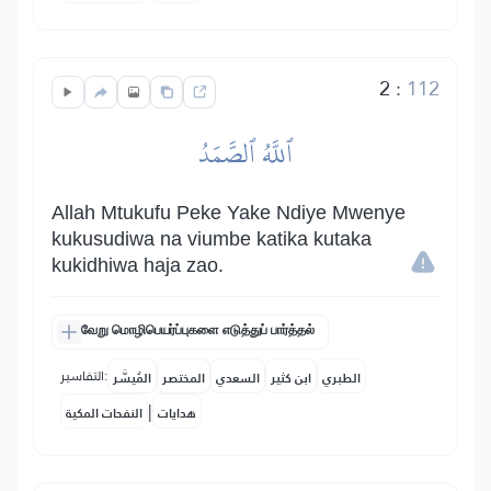
2
:
112
ٱللَّهُ ٱلصَّمَدُ
Allah Mtukufu Peke Yake Ndiye Mwenye
kukusudiwa na viumbe katika kutaka
kukidhiwa haja zao.
வேறு மொழிபெயர்ப்புகளை எடுத்துப் பார்த்தல்
التفاسير:
الطبري
ابن كثير
السعدي
المختصر
المُيسَّر
|
هدايات
النفحات المكية