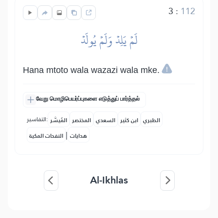
3
:
112
لَمۡ يَلِدۡ وَلَمۡ يُولَدۡ
Hana mtoto wala wazazi wala mke.
வேறு மொழிபெயர்ப்புகளை எடுத்துப் பார்த்தல்
التفاسير:
الطبري
ابن كثير
السعدي
المختصر
المُيسَّر
|
هدايات
النفحات المكية
Al-Ikhlas