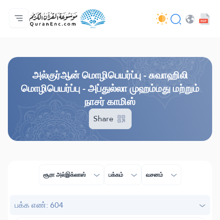
முகப்பு
மொழிபெயர்ப்பு அட்டவணை
Audio
வடிவமைப்போரின் பணிகள் - API
வேலைத் திட்டம் தொடர்பாக
எம்மோடு தொடர்புகொள்ள
மொழி
Browse Old Version
அல்குர்ஆன் மொழிபெயர்ப்பு - சுவாஹிலி
மொழிபெயர்ப்பு - அப்துல்லா முஹம்மது மற்றும்
நாசர் காமிஸ்
Share
சூரா அல்இக்லாஸ்
பக்கம்
வசனம்
பக்க எண்: 604