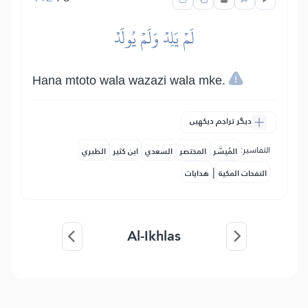
لَمۡ يَلِدۡ وَلَمۡ يُولَدۡ
Hana mtoto wala wazazi wala mke.
دیگر تراجم دیکھیں
التفاسير:
المُيسَّر
المختصر
السعدي
ابن كثير
الطبري
|
النفحات المكية
هدايات
Al-Ikhlas