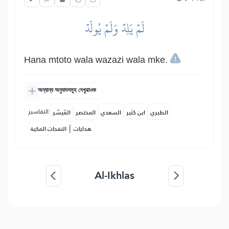
لَمۡ يَلِدۡ وَلَمۡ يُولَدۡ
Hana mtoto wala wazazi wala mke.
অন্যান্য অনুবাদসমূহ দেখুৱাওক
التفاسير:
الطبري
ابن كثير
السعدي
المختصر
المُيسَّر
|
هدايات
النفحات المكية
Al-Ikhlas