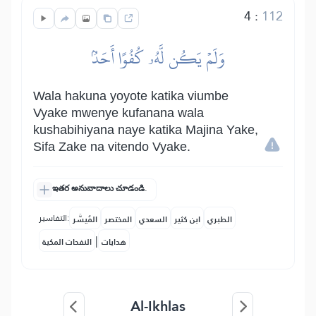
4
:
112
وَلَمۡ يَكُن لَّهُۥ كُفُوًا أَحَدُۢ
Wala hakuna yoyote katika viumbe
Vyake mwenye kufanana wala
kushabihiyana naye katika Majina Yake,
Sifa Zake na vitendo Vyake.
ఇతర అనువాదాలు చూడండి.
التفاسير:
الطبري
ابن كثير
السعدي
المختصر
المُيسَّر
|
هدايات
النفحات المكية
Al-Ikhlas