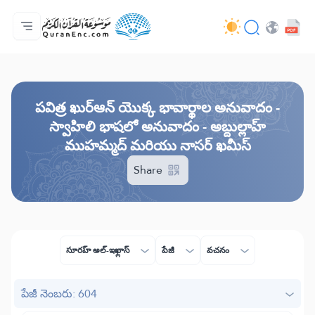
ప్రధాన పేజీ
అనువాదాల విషయసూచిక
Audio
డెవలపర్ల సేవలు - API
ప్రాజెక్ట్ గురించి
మమ్ముల్ని సంప్రదించండి
భాష
Browse Old Version
పవిత్ర ఖుర్ఆన్ యొక్క భావార్థాల అనువాదం -
స్వాహిలి భాషలో అనువాదం - అబ్దుల్లాహ్
ముహమ్మద్ మరియు నాసర్ ఖమీస్
Share
సూరహ్ అల్-ఇఖ్లాస్
పేజీ
వచనం
పేజీ నెంబరు: 604