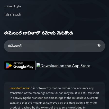
بيان الإسلام
Tafsir Saadi
ఈమెయిల్ జాబితాలో నమోదు చేసుకోండి
Important note:
It is noteworthy that no matter how accurate any
translation of the meanings of the Qur’an may be, it will still fall short
in conveying the transcendent meanings of the miraculous Qur’anic
text, and that the meanings conveyed by this translation is only the
product reached by the extent of the team’s knowledge in