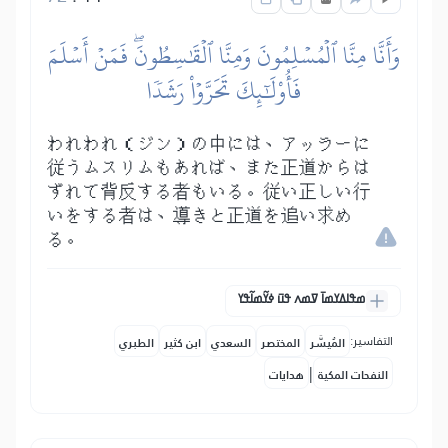
وَأَنَّا مِنَّا ٱلۡمُسۡلِمُونَ وَمِنَّا ٱلۡقَٰسِطُونَۖ فَمَنۡ أَسۡلَمَ
فَأُوْلَٰٓئِكَ تَحَرَّوۡاْ رَشَدٗا
われわれ（ジン）の中には、アッラーに
従うムスリムもあれば、また正道からは
ずれて背反する者もいる。従い正しい行
いをする者は、導きと正道を追い求め
る。
ߘߟߊߡߌߘߊ߫ ߜߘߍ ߟߎ߫ ߦߌ߬ߘߊ߬ߟߌ
التفاسير:
المُيسَّر
المختصر
السعدي
ابن كثير
الطبري
|
النفحات المكية
هدايات