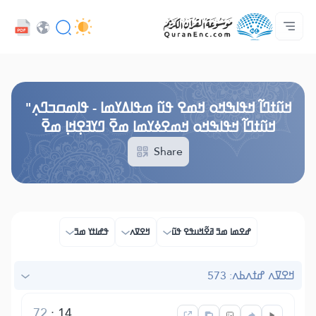
ߟߊߥߙߎߞߌߓߊ߮ ߟߎ߬ ߗߋߢߊ߬ߟߌ - API
ߘߟߊߡߌߘߊ ߟߎ߫ ߦߌ߬ߘߊ߬ߥߟߊ
ߖߊ߬ߕߋ߬ߘߐ߬ߛߌ߮ ߞߊ߲߬ߞߎߡߊ
ߊ߲ ߟߊߛߐ߬ߘߐ߲߫ ߦߊ߲߬ ߝߍ߬
ߓߏ߬ߟߏ߲߬ߘߊ
Audio
ߞߊ߲
Browse Old Version
ߞߎ߬ߙߣߊ߬ ߞߟߊߒߞߋ ߞߘߐ ߟߎ߬ ߘߟߊߡߌߘߊ - ߟߊߘߛߏߣߍ߲"
ߞߎ߬ߙߣߊ߬ ߞߟߊߒߞߋ ߞߘߐߦߌߘߊ ߘߐ߫ ߣߌߔߐ߲ߞߊ߲ ߘߐ߫
Share
ߝߐߘߊ ߘߏ߫ ߥߐ߬ߞߎߟߐ ߟߎ߬
ߞߐߜߍ
ߟߝߊߙߌ ߘߏ߫
ߞߐߜߍ ߝߙߍߕߍ: 573
72
:
14