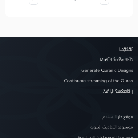
ߓߏ߬ߟߏ߲߬ߘߊ
ߖߊ߬ߕߋ߬ߘߐ߬ߛߌ߮ ߞߊ߲߬ߞߎߡߊ
Generate Quranic Designs
Continuous streaming of the Quran
ߊ߲ ߟߊߛߐ߬ߘߐ߲߫ ߦߊ߲߬ ߝߍ߬
موقع دار الإسلام
موسوعة الأحاديث النبوية
موسوعة المصطلحات الإسلامية