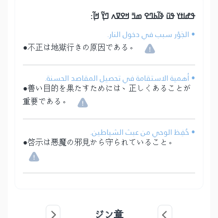
ߟߝߊߙߌ ߟߎ߫ ߢߊ߬ߕߣߐ ߘߏ߫ ߞߐߜߍ ߣߌ߲߬ ߞߊ߲߬:
• الجَوْر سبب في دخول النار.
●不正は地獄行きの原因である。
• أهمية الاستقامة في تحصيل المقاصد الحسنة.
●善い目的を果たすためには、正しくあることが
重要である。
• حُفِظ الوحي من عبث الشياطين.
●啓示は悪魔の邪見から守られていること。
ジン章