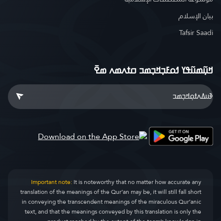
بيان الإسلام
Tafsir Saadi
ߞߎ߲߬ߘߎ߬ߟߌ ߗߋߓߏ߲ߞߏ߲ߘߏ ߛߙߍߘߍ ߘߐ߫
Important note:
It is noteworthy that no matter how accurate any
translation of the meanings of the Qur’an may be, it will still fall short
in conveying the transcendent meanings of the miraculous Qur’anic
text, and that the meanings conveyed by this translation is only the