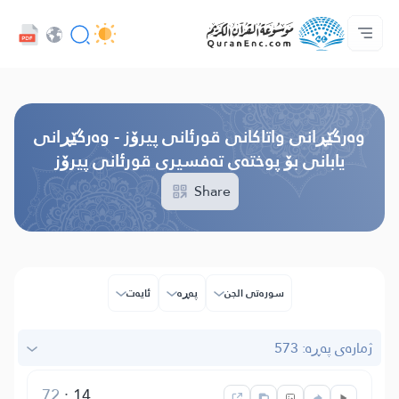
خزمەتگوزاریەکانی پەرەپێدەران - API
پێڕستی وه‌رگێڕاوه‌كان
په‌یوه‌ندیمان پێوه‌ بكه‌
دەربارەی پرۆژە
سه‌ره‌كی
Audio
زمان
Browse Old Version
وه‌رگێڕانی واتاکانی قورئانی پیرۆز - وەرگێڕانی
یابانی بۆ پوختەی تەفسیری قورئانی پیرۆز
Share
سوره‌تی الجن
پەڕە
ئایه‌ت
ژمارەی پەڕە: 573
72
:
14