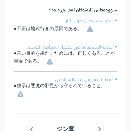
سوودەکانی ئایەتەکان لەم پەڕەیەدا:
• الجَوْر سبب في دخول النار.
●不正は地獄行きの原因である。
• أهمية الاستقامة في تحصيل المقاصد الحسنة.
●善い目的を果たすためには、正しくあることが
重要である。
• حُفِظ الوحي من عبث الشياطين.
●啓示は悪魔の邪見から守られていること。
ジン章