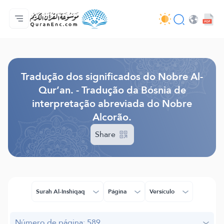
Página inicial
Índice de tradução
Audio
Serviços para desenvolvedores - API
Acerca do projeto
Contacta-nos
Idioma
Browse Old Version
Tradução dos significados do Nobre Al-
Qur’an. - Tradução da Bósnia de
interpretação abreviada do Nobre
Alcorão.
Share
Surah Al-Inshiqaq
Página
Versículo
Número de página: 589