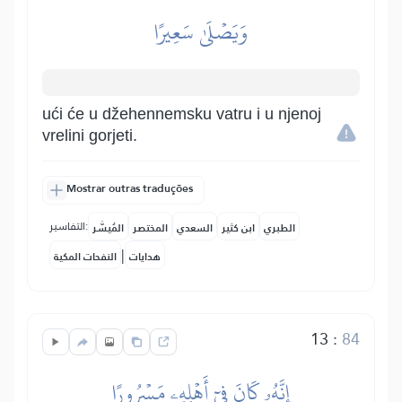
وَيَصۡلَىٰ سَعِيرًا
ući će u džehennemsku vatru i u njenoj
vrelini gorjeti.
Mostrar outras traduções
التفاسير:
الطبري
ابن كثير
السعدي
المختصر
المُيسَّر
|
هدايات
النفحات المكية
13
:
84
إِنَّهُۥ كَانَ فِيٓ أَهۡلِهِۦ مَسۡرُورًا