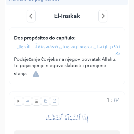
El-Inšikak
Dos propósitos do capítulo:
تذكير الإنسان برجوعه لربه، وبيان ضعفه، وتقلّب الأحوال
به.
Podsjećanje čovjeka na njegov povratak Allahu,
te pojašnjenje njegove slabosti i promjene
stanja.
1
:
84
إِذَا ٱلسَّمَآءُ ٱنشَقَّتۡ