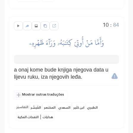
10
:
84
وَأَمَّا مَنۡ أُوتِيَ كِتَٰبَهُۥ وَرَآءَ ظَهۡرِهِۦ
a onaj kome bude knjiga njegova data u
lijevu ruku, iza njegovih leđa.
Mostrar outras traduções
التفاسير:
الطبري
ابن كثير
السعدي
المختصر
المُيسَّر
|
هدايات
النفحات المكية