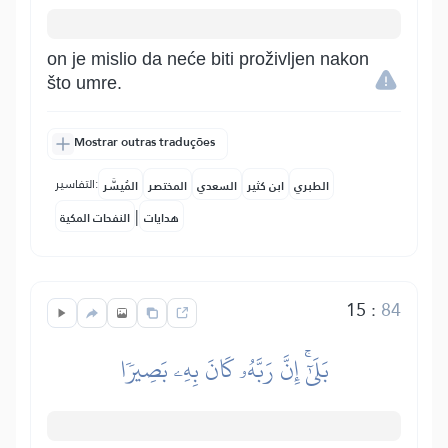
on je mislio da neće biti proživljen nakon
što umre.
Mostrar outras traduções
التفاسير:
الطبري
ابن كثير
السعدي
المختصر
المُيسَّر
|
هدايات
النفحات المكية
15
:
84
بَلَىٰٓۚ إِنَّ رَبَّهُۥ كَانَ بِهِۦ بَصِيرٗا