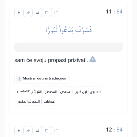
11
:
84
فَسَوۡفَ يَدۡعُواْ ثُبُورٗا
sam će svoju propast prizivati.
Mostrar outras traduções
التفاسير:
الطبري
ابن كثير
السعدي
المختصر
المُيسَّر
|
هدايات
النفحات المكية
12
:
84