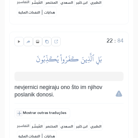
التفاسير:
الطبري
ابن كثير
السعدي
المختصر
المُيسَّر
|
هدايات
النفحات المكية
22
:
84
بَلِ ٱلَّذِينَ كَفَرُواْ يُكَذِّبُونَ
nevjernici negiraju ono što im njihov
poslanik donosi.
Mostrar outras traduções
التفاسير:
الطبري
ابن كثير
السعدي
المختصر
المُيسَّر
|
هدايات
النفحات المكية