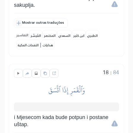
sakuplja.
Mostrar outras traduções
التفاسير:
الطبري
ابن كثير
السعدي
المختصر
المُيسَّر
|
هدايات
النفحات المكية
18
:
84
وَٱلۡقَمَرِ إِذَا ٱتَّسَقَ
i Mjesecom kada bude potpun i postane
uštap.