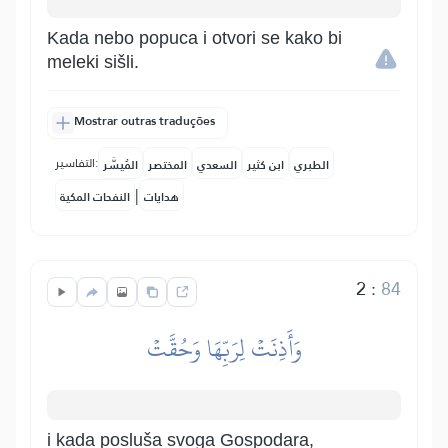
Kada nebo popuca i otvori se kako bi
meleki sišli.
Mostrar outras traduções
التفاسير:
الطبري
ابن كثير
السعدي
المختصر
المُيسَّر
|
هدايات
النفحات المكية
2
:
84
وَأَذِنَتۡ لِرَبِّهَا وَحُقَّتۡ
i kada posluša svoga Gospodara,