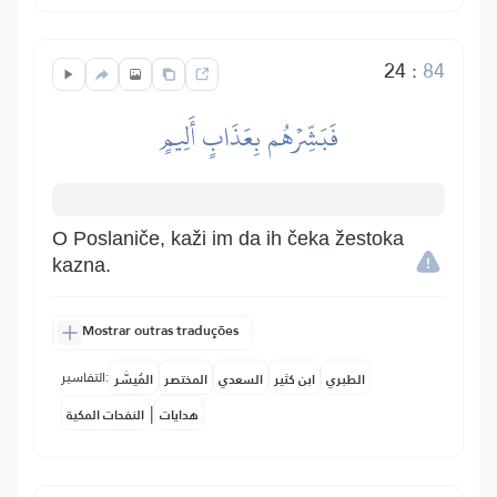
24
:
84
فَبَشِّرۡهُم بِعَذَابٍ أَلِيمٍ
O Poslaniče, kaži im da ih čeka žestoka
kazna.
Mostrar outras traduções
التفاسير:
الطبري
ابن كثير
السعدي
المختصر
المُيسَّر
|
هدايات
النفحات المكية