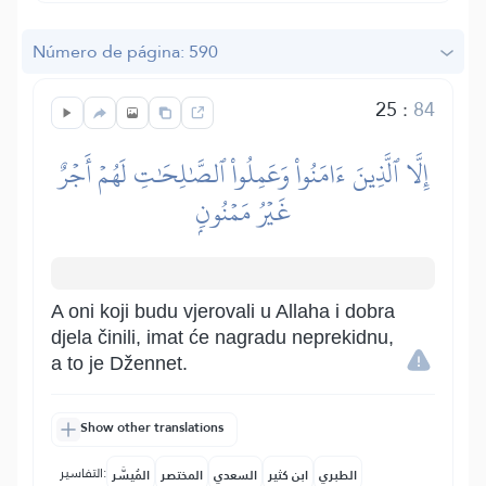
Número de página: 590
25
:
84
إِلَّا ٱلَّذِينَ ءَامَنُواْ وَعَمِلُواْ ٱلصَّٰلِحَٰتِ لَهُمۡ أَجۡرٌ
غَيۡرُ مَمۡنُونِۭ
A oni koji budu vjerovali u Allaha i dobra
djela činili, imat će nagradu neprekidnu,
a to je Džennet.
Show other translations
التفاسير:
الطبري
ابن كثير
السعدي
المختصر
المُيسَّر