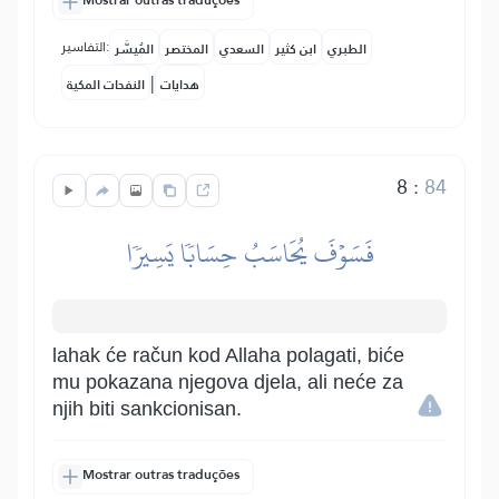
Mostrar outras traduções
التفاسير:
الطبري
ابن كثير
السعدي
المختصر
المُيسَّر
|
هدايات
النفحات المكية
8
:
84
فَسَوۡفَ يُحَاسَبُ حِسَابٗا يَسِيرٗا
lahak će račun kod Allaha polagati, biće
mu pokazana njegova djela, ali neće za
njih biti sankcionisan.
Mostrar outras traduções