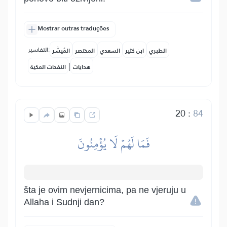
Mostrar outras traduções
التفاسير:
الطبري
ابن كثير
السعدي
المختصر
المُيسَّر
|
هدايات
النفحات المكية
20
:
84
فَمَا لَهُمۡ لَا يُؤۡمِنُونَ
šta je ovim nevjernicima, pa ne vjeruju u
Allaha i Sudnji dan?