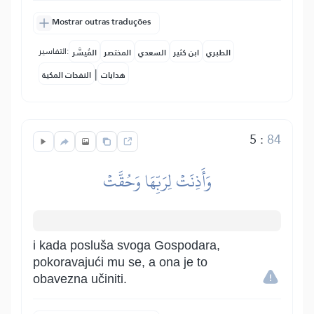
Mostrar outras traduções
التفاسير:
الطبري
ابن كثير
السعدي
المختصر
المُيسَّر
|
هدايات
النفحات المكية
5
:
84
وَأَذِنَتۡ لِرَبِّهَا وَحُقَّتۡ
i kada posluša svoga Gospodara,
pokoravajući mu se, a ona je to
obavezna učiniti.