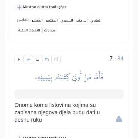
Mostrar outras traduções
التفاسير:
الطبري
ابن كثير
السعدي
المختصر
المُيسَّر
|
هدايات
النفحات المكية
7
:
84
فَأَمَّا مَنۡ أُوتِيَ كِتَٰبَهُۥ بِيَمِينِهِۦ
Onome kome listovi na kojima su
zapisana njegova djela budu dati u
desnu ruku