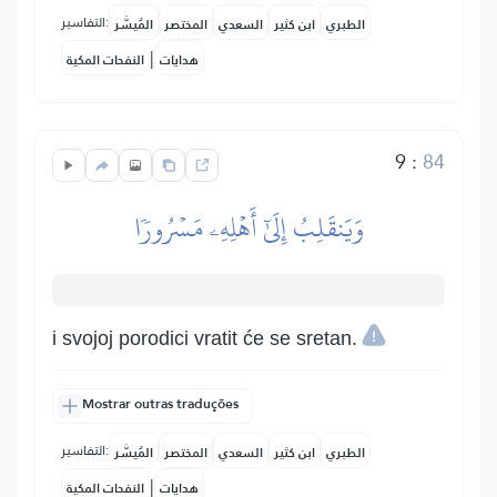
التفاسير:
الطبري
ابن كثير
السعدي
المختصر
المُيسَّر
|
هدايات
النفحات المكية
9
:
84
وَيَنقَلِبُ إِلَىٰٓ أَهۡلِهِۦ مَسۡرُورٗا
i svojoj porodici vratit će se sretan.
Mostrar outras traduções
التفاسير:
الطبري
ابن كثير
السعدي
المختصر
المُيسَّر
|
هدايات
النفحات المكية