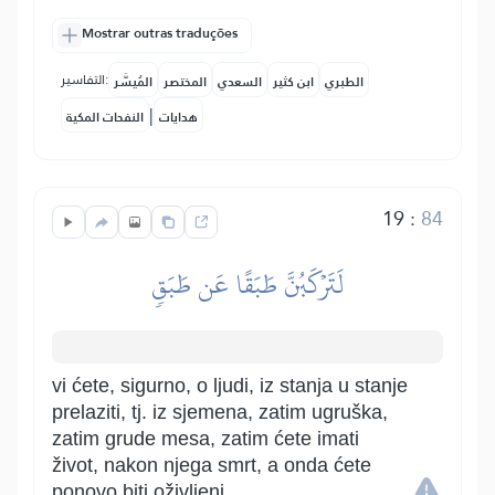
Mostrar outras traduções
التفاسير:
الطبري
ابن كثير
السعدي
المختصر
المُيسَّر
|
هدايات
النفحات المكية
19
:
84
لَتَرۡكَبُنَّ طَبَقًا عَن طَبَقٖ
vi ćete, sigurno, o ljudi, iz stanja u stanje
prelaziti, tj. iz sjemena, zatim ugruška,
zatim grude mesa, zatim ćete imati
život, nakon njega smrt, a onda ćete
ponovo biti oživljeni.