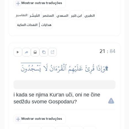
Mostrar outras traduções
التفاسير:
الطبري
ابن كثير
السعدي
المختصر
المُيسَّر
|
هدايات
النفحات المكية
21
:
84
وَإِذَا قُرِئَ عَلَيۡهِمُ ٱلۡقُرۡءَانُ لَا يَسۡجُدُونَۤ۩
i kada se njima Kur'an uči, oni ne čine
sedždu svome Gospodaru?
Mostrar outras traduções