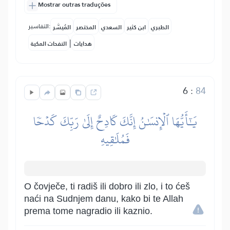
Mostrar outras traduções
التفاسير:
الطبري
ابن كثير
السعدي
المختصر
المُيسَّر
|
هدايات
النفحات المكية
6
:
84
يَٰٓأَيُّهَا ٱلۡإِنسَٰنُ إِنَّكَ كَادِحٌ إِلَىٰ رَبِّكَ كَدۡحٗا
فَمُلَٰقِيهِ
O čovječe, ti radiš ili dobro ili zlo, i to ćeš
naći na Sudnjem danu, kako bi te Allah
prema tome nagradio ili kaznio.