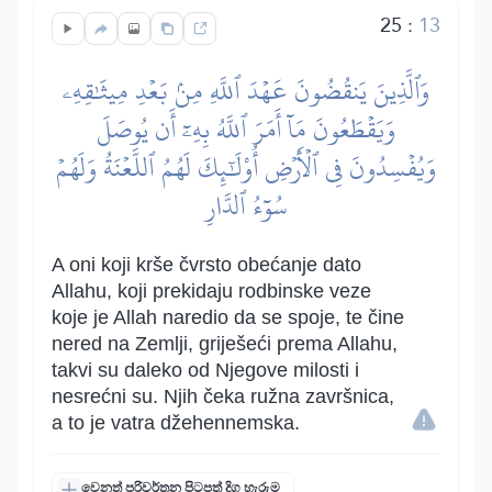
25
:
13
وَٱلَّذِينَ يَنقُضُونَ عَهۡدَ ٱللَّهِ مِنۢ بَعۡدِ مِيثَٰقِهِۦ
وَيَقۡطَعُونَ مَآ أَمَرَ ٱللَّهُ بِهِۦٓ أَن يُوصَلَ
وَيُفۡسِدُونَ فِي ٱلۡأَرۡضِ أُوْلَٰٓئِكَ لَهُمُ ٱللَّعۡنَةُ وَلَهُمۡ
سُوٓءُ ٱلدَّارِ
A oni koji krše čvrsto obećanje dato
Allahu, koji prekidaju rodbinske veze
koje je Allah naredio da se spoje, te čine
nered na Zemlji, griješeći prema Allahu,
takvi su daleko od Njegove milosti i
nesrećni su. Njih čeka ružna završnica,
a to je vatra džehennemska.
වෙනත් පරිවර්තන පිටපත් දිග හැරුම