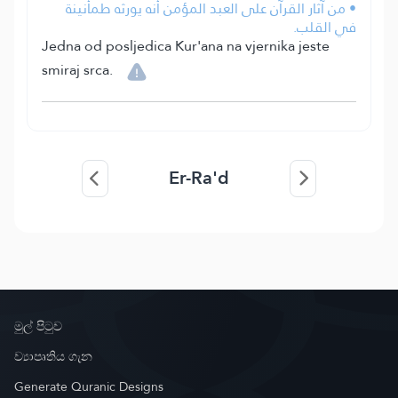
• من آثار القرآن على العبد المؤمن أنه يورثه طمأنينة
في القلب.
Jedna od posljedica Kur'ana na vjernika jeste
smiraj srca.
Er-Ra'd
මුල් පිටුව
ව්‍යාපෘතිය ගැන
Generate Quranic Designs