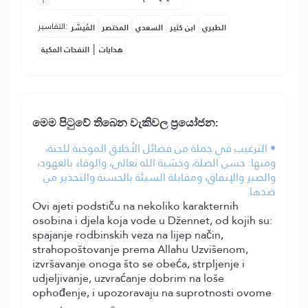
التفاسير:
الطبري
ابن كثير
السعدي
المختصر
المُيسَّر
|
هدايات
النفحات المكية
මෙ⁣ම පිටුවේ තිබෙන වැකිවල ප්‍රයෝජන:
• الترغيب في جملة من فضائل الأخلاق الموجبة للجنة،
ومنها: حسن الصلة، وخشية الله تعالى، والوفاء بالعهود،
والصبر والإنفاق، ومقابلة السيئة بالحسنة والتحذير من
ضدها.
Ovi ajeti podstiču na nekoliko karakternih
osobina i djela koja vode u Džennet, od kojih su:
spajanje rodbinskih veza na lijep način,
strahopoštovanje prema Allahu Uzvišenom,
izvršavanje onoga što se obeća, strpljenje i
udjeljivanje, uzvraćanje dobrim na loše
ophođenje, i upozoravaju na suprotnosti ovome