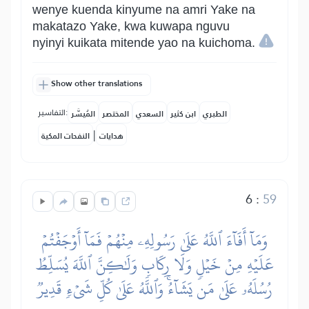
wenye kuenda kinyume na amri Yake na
makatazo Yake, kwa kuwapa nguvu
nyinyi kuikata mitende yao na kuichoma.
Show other translations
التفاسير:
الطبري
ابن كثير
السعدي
المختصر
المُيسَّر
|
هدايات
النفحات المكية
6
:
59
وَمَآ أَفَآءَ ٱللَّهُ عَلَىٰ رَسُولِهِۦ مِنۡهُمۡ فَمَآ أَوۡجَفۡتُمۡ
عَلَيۡهِ مِنۡ خَيۡلٖ وَلَا رِكَابٖ وَلَٰكِنَّ ٱللَّهَ يُسَلِّطُ
رُسُلَهُۥ عَلَىٰ مَن يَشَآءُۚ وَٱللَّهُ عَلَىٰ كُلِّ شَيۡءٖ قَدِيرٞ