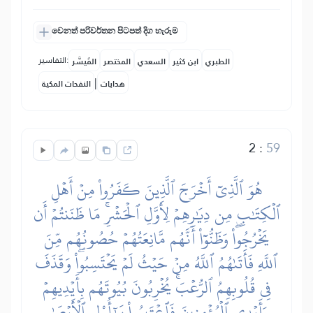
වෙනත් පරිවර්තන පිටපත් දිග හැරුම
التفاسير:
الطبري
ابن كثير
السعدي
المختصر
المُيسَّر
|
هدايات
النفحات المكية
2
:
59
هُوَ ٱلَّذِيٓ أَخۡرَجَ ٱلَّذِينَ كَفَرُواْ مِنۡ أَهۡلِ
ٱلۡكِتَٰبِ مِن دِيَٰرِهِمۡ لِأَوَّلِ ٱلۡحَشۡرِۚ مَا ظَنَنتُمۡ أَن
يَخۡرُجُواْۖ وَظَنُّوٓاْ أَنَّهُم مَّانِعَتُهُمۡ حُصُونُهُم مِّنَ
ٱللَّهِ فَأَتَىٰهُمُ ٱللَّهُ مِنۡ حَيۡثُ لَمۡ يَحۡتَسِبُواْۖ وَقَذَفَ
فِي قُلُوبِهِمُ ٱلرُّعۡبَۚ يُخۡرِبُونَ بُيُوتَهُم بِأَيۡدِيهِمۡ
وَأَيۡدِي ٱلۡمُؤۡمِنِينَ فَٱعۡتَبِرُواْ يَٰٓأُوْلِي ٱلۡأَبۡصَٰرِ