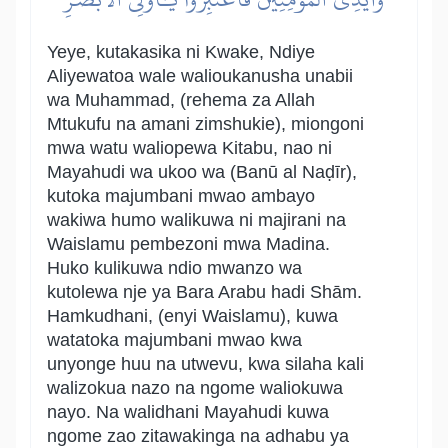
Yeye, kutakasika ni Kwake, Ndiye
Aliyewatoa wale walioukanusha unabii
wa Muhammad, (rehema za Allah
Mtukufu na amani zimshukie), miongoni
mwa watu waliopewa Kitabu, nao ni
Mayahudi wa ukoo wa (Banū al Naḍīr),
kutoka majumbani mwao ambayo
wakiwa humo walikuwa ni majirani na
Waislamu pembezoni mwa Madina.
Huko kulikuwa ndio mwanzo wa
kutolewa nje ya Bara Arabu hadi Shām.
Hamkudhani, (enyi Waislamu), kuwa
watatoka majumbani mwao kwa
unyonge huu na utwevu, kwa silaha kali
walizokua nazo na ngome waliokuwa
nayo. Na walidhani Mayahudi kuwa
ngome zao zitawakinga na adhabu ya