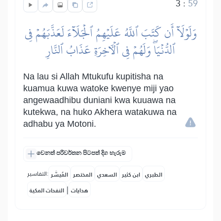
3
:
59
وَلَوۡلَآ أَن كَتَبَ ٱللَّهُ عَلَيۡهِمُ ٱلۡجَلَآءَ لَعَذَّبَهُمۡ فِي
ٱلدُّنۡيَاۖ وَلَهُمۡ فِي ٱلۡأٓخِرَةِ عَذَابُ ٱلنَّارِ
Na lau si Allah Mtukufu kupitisha na
kuamua kuwa watoke kwenye miji yao
angewaadhibu duniani kwa kuuawa na
kutekwa, na huko Akhera watakuwa na
adhabu ya Motoni.
වෙනත් පරිවර්තන පිටපත් දිග හැරුම
التفاسير:
الطبري
ابن كثير
السعدي
المختصر
المُيسَّر
|
هدايات
النفحات المكية