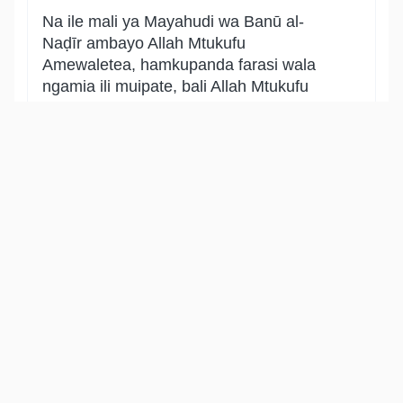
Na ile mali ya Mayahudi wa Banū al-
Naḍīr ambayo Allah Mtukufu
Amewaletea, hamkupanda farasi wala
ngamia ili muipate, bali Allah Mtukufu
Anawapa nguvu mitume Wake juu ya
anayemtaka miongoni mwa maadui
Wake, wakajisalimsha bila ya vita. (Mali
hiyo inaitwa fay’), na fay’ ni mali
iliyochukuliwa kutoka kwa makafiri kwa
haki bila vita. Na Allah Mtukufu kwa kila
jambo ni Muweza, hakuna kitu chochote
kinachomshinda.
Show other translations
التفاسير:
الطبري
ابن كثير
السعدي
المختصر
المُيسَّر
|
هدايات
النفحات المكية