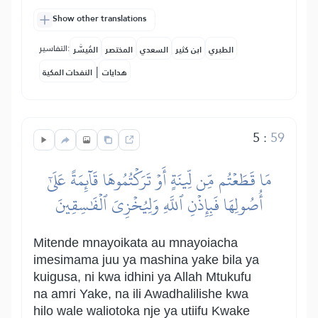
Show other translations
التفاسير:
الطبري
ابن كثير
السعدي
المختصر
المُيسَّر
|
هدايات
النفحات المكية
5
:
59
مَا قَطَعۡتُم مِّن لِّينَةٍ أَوۡ تَرَكۡتُمُوهَا قَآئِمَةً عَلَىٰٓ
أُصُولِهَا فَبِإِذۡنِ ٱللَّهِ وَلِيُخۡزِيَ ٱلۡفَٰسِقِينَ
Mitende mnayoikata au mnayoiacha
imesimama juu ya mashina yake bila ya
kuigusa, ni kwa idhini ya Allah Mtukufu
na amri Yake, na ili Awadhalilishe kwa
hilo wale waliotoka nje ya utiifu Kwake